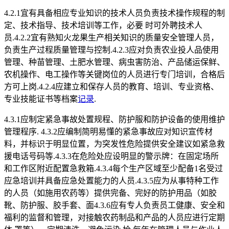
4.2.1宜有具备相应专业知识的技术人员负责技术操作规程的制
定、技术指导、技术培训等工作，必要 时可外聘技术人
员.4.2.2宜有熟知火龙果生产相关知识的质量安全管理人员，
负责生产过程质量管理与控制.4.2.3应对负责农业投人品使用
管理、种苗管理、土肥水管理、病虫害防治、产品储运保鲜、
农机操作、电工操作等关键岗位的人员进行专门培训，合格后
方可上岗.4.2.4应建立和保存人员的教育、培训、专业资格、
专业技能证书等档案
记录
.
4.3.1应制定紧急事故处置规程、防护服和防护设备的使用维护
管理程序. 4.3.2应编制简明易懂的紧急事故应对知识宣传材
料，并标识于明显位置，为突发性危险提供安全建议如紧急救
援电话号码等.4.3.3在危险处应设明显的警示牌：在固定场所
和工作区附近配置急救箱.4.3.4每个生产区域至少配备1名受过
应急培训并具备应急处置能力的人员.4.3.5应为从事特种工作
的人员（如施用农药等）提供完备、完好的防护用品（如胶
靴、防护服、胶手套、面4.3.6应有专人负责员工健康、安全和
福利的监督和管理，对接触农药制品和产品的人员应进行定期