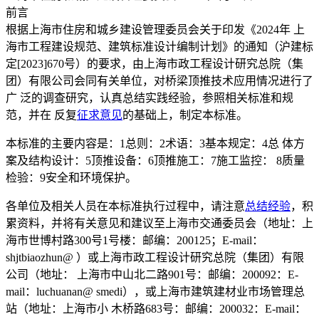
前言
根据上海市住房和城乡建设管理委员会关于印发《2024年 上
海市工程建设规范、建筑标准设计编制计划》的通知（沪建标
定[2023]670号）的要求，由上海市政工程设计研究总院（集
团）有限公司会同有关单位，对桥梁顶推技术应用情况进行了
广 泛的调查研究，认真总结实践经验，参照相关标准和规
范，并在 反复
征求意见
的基础上，制定本标准。
本标准的主要内容是：1总则：2术语：3基本规定：4总 体方
案及结构设计：5顶推设备：6顶推施工：7施工监控： 8质量
检验：9安全和环境保护。
各单位及相关人员在本标准执行过程中，请注意
总结经验
，积
累资料，并将有关意见和建议至上海市交通委员会（地址：上
海市世博村路300号1号楼：邮编：200125；E-mail：
shjtbiaozhun@ ）或上海市政工程设计研究总院（集团）有限
公司（地址： 上海市中山北二路901号：邮编：200092：E-
mail：luchuanan@ smedi），或上海市建筑建材业市场管理总
站（地址：上海市小 木桥路683号：邮编：200032：E-mail：