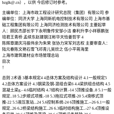
bzglk@.cn），以供 今后修订时参考。
主编单位：上海市政工程设计研究总院（集团）有限公司 参
编单位：同济大学 上海同新机电控制技术有限公司 上海市基
础工程集团有限公司 上海同济检测技术有限公司 主要起草
人：顾民杰邵长宇下永明鲁传安邹小洁 秦利升李小祥蔡鹏张
培君王青桥 孟续东赵建钢汪彬华天恰姜哲宇 4
陈辉章建庆冯振伟余为朱荣 张协力宋军刘志权 主要审查人：
陆元春陈文艳石雪飞邓青儿吴欣之 伍小平蒋海里
上海市建筑建材业市场管理总站
目次
！
总则 2术语 3基本规定4 4总体方案及结构设计 4.1一般规定5
4.2总体方案设计 4.3钢梁及钢-混组合梁6 4.4梁拱组合结构 4.5
混凝土梁g.- 4.6临时结构 4.7结构计算.-14 5顶推设备..8 5.1一般
规定..18 5.2步顺式项推.-18 5.3拖拉式项推-20 5.4滑移式顶
推-22 5.5液压泵站...24 5.6控制系统-24 6顶推施工.--26 6.1一般
规定..26 6.2桥梁结构施工..26 6.3临时结构施工..-27 6.4顶推设