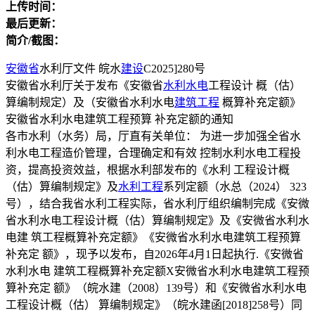
上传时间：
最后更新：
简介/截图：
安徽省
水利厅文件 皖水
建设
C2025]280号
安徽省水利厅关于发布《安徽省
水利水电
工程设计 概（估）
算编制规定）及（安徽省水利水电
建筑工程
概算补充定额》
安徽省水利水电建筑工程预算 补充定额的通知
各市水利（水务）局，厅直有关单位： 为进一步加强全省水
利水电工程造价管理，合理确定和有效 控制水利水电工程投
资，提高投资效益，根据水利部发布的《水利 工程设计概
（估）算编制规定》及
水利工程
系列定额（水总（2024） 323
号），结合我省水利工程实际，省水利厅组织编制完成《安微
省水利水电工程设计概（估）算编制规定》及《安微省水利水
电建 筑工程概算补充定额》《安微省水利水电建筑工程预算
补充定 额》，现予以发布，自2026年4月1日起执行.《安微省
水利水电 建筑工程概算补充定额X安微省水利水电建筑工程预
算补充定 额》（皖水建（2008）139号）和《安微省水利水电
工程设计概（估） 算编制规定》（皖水建函[2018]258号）同