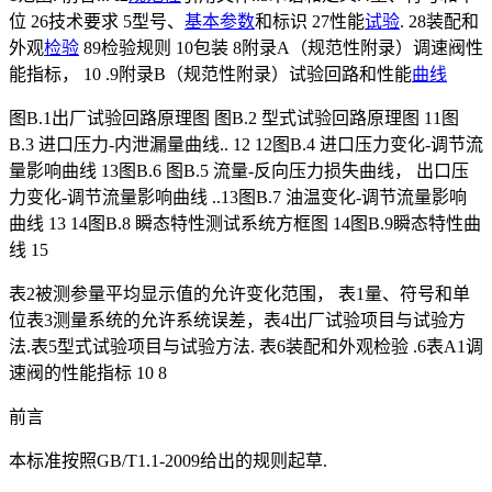
位 26技术要求 5型号、
基本参数
和标识 27性能
试验
. 28装配和
外观
检验
89检验规则 10包装 8附录A（规范性附录）调速阀性
能指标， 10 .9附录B（规范性附录）试验回路和性能
曲线
图B.1出厂试验回路原理图 图B.2 型式试验回路原理图 11图
B.3 进口压力-内泄漏量曲线.. 12 12图B.4 进口压力变化-调节流
量影响曲线 13图B.6 图B.5 流量-反向压力损失曲线， 出口压
力变化-调节流量影响曲线 ..13图B.7 油温变化-调节流量影响
曲线 13 14图B.8 瞬态特性测试系统方框图 14图B.9瞬态特性曲
线 15
表2被测参量平均显示值的允许变化范围， 表1量、符号和单
位表3测量系统的允许系统误差，表4出厂试验项目与试验方
法.表5型式试验项目与试验方法. 表6装配和外观检验 .6表A1调
速阀的性能指标 10 8
前言
本标准按照GB/T1.1-2009给出的规则起草.