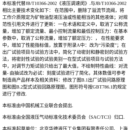
本标准代替JB/T10366-2002《液压调速闵》.与JB/T10366-2002
相比主要技术变化如下： 在范围中，删除了溢流节流阀，将
工作介质限定为矿物油型液压油或性能相当的其他液体；对规
范性引用文件进行了更新：一在术语和定义中，取消了公称流
量，增加了额定流量、最小控制流量和最低控制压力：在基本
参数中，取消了公称流量，增加了额定压力：， 在性能要求
中，增加了性能指标值，放置于附录A中：改为“污染度”；在
出厂试验项目与试验方法中，简化了动密封和静密封的试验方
法，将密封性试验的试验类别一在型式试验项目与试验方法
中，对调节力矩试验只给出了最大值，不绘制特性曲线：对流
量- 由抽试改为必试：刻度试验进行了简化，其体数值可参考
制造商产品样本及相关资料：修改了图B.1出厂试验问路原理
图和图B.2型式试验回路原理图，图形符号按GBT786.1的规定
进行了修改.
本标准由中国机械工业联合会提出.
本标准由全国液压气动标准化技术委员会（SAC/TC3）归口.
本标准起草单位：北京华德液压工业集团有限责任公司、上海