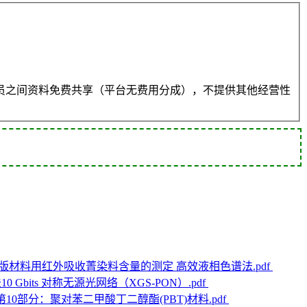
员之间资料免费共享（平台无费用分成），不提供其他经营性
0nm数字制版材料用红外吸收菁染料含量的测定 高效液相色谱法.pdf
10 Gbits 对称无源光网络（XGS-PON）.pdf
生塑料 第10部分：聚对苯二甲酸丁二醇酯(PBT)材料.pdf