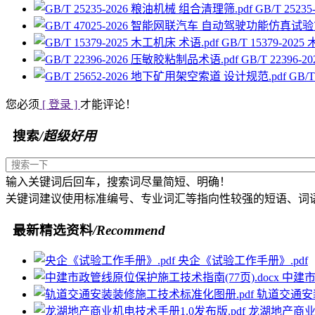
GB/T 252
GB/T 15379-202
GB/T 22396
GB/
您必须
[ 登录 ]
才能评论！
搜索
/超级好用
输入关键词后回车，搜索词尽量简短、明确！
关键词建议使用标准编号、专业词汇等指向性较强的短语、词
最新精选资料
/Recommend
央企《试验工作手册》.pdf
中建市
轨道交通安
龙湖地产商业机