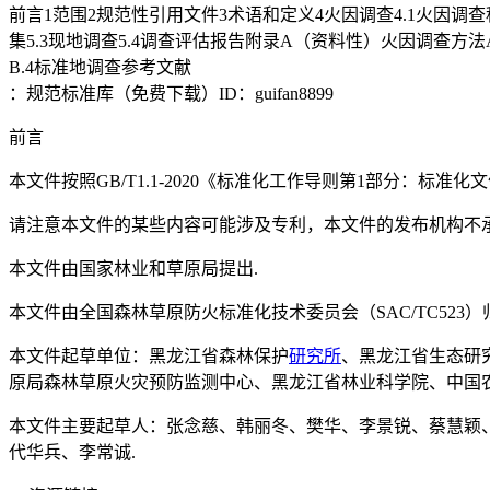
前言1范围2规范性引用文件3术语和定义4火因调查4.1火因调查程序
集5.3现地调查5.4调查评估报告附录A（资料性）火因调查方法A
B.4标准地调查参考文献
：规范标准库（免费下载）ID：guifan8899
前言
本文件按照GB/T1.1-2020《标准化工作导则第1部分：标准化
请注意本文件的某些内容可能涉及专利，本文件的发布机构不承
本文件由国家林业和草原局提出.
本文件由全国森林草原防火标准化技术委员会（SAC/TC523）
本文件起草单位：黑龙江省森林保护
研究所
、黑龙江省生态研
原局森林草原火灾预防监测中心、黑龙江省林业科学院、中国农
本文件主要起草人：张念慈、韩丽冬、樊华、李景锐、蔡慧颖
代华兵、李常诚.