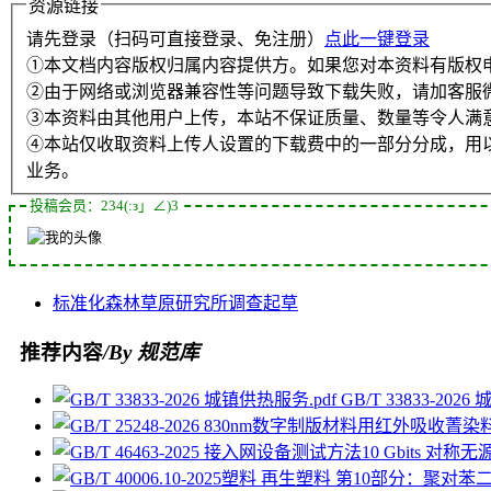
资源链接
请先登录（扫码可直接登录、免注册）
点此一键登录
①本文档内容版权归属内容提供方。如果您对本资料有版权
②由于网络或浏览器兼容性等问题导致下载失败，请加客服
③本资料由其他用户上传，本站不保证质量、数量等令人满
④本站仅收取资料上传人设置的下载费中的一部分分成，用
业务。
投稿会员：234(:з」∠)3
标准化
森林草原
研究所
调查
起草
推荐内容
/By 规范库
GB/T 33833-202