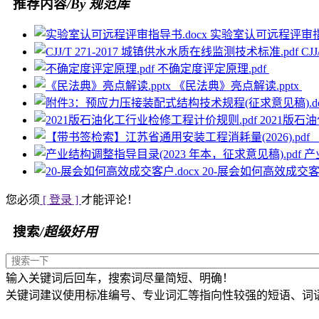
推荐内容
/By 规范库
实验室认可远程评审指导
CJ
不确定度评定原理.pdf
《民法典》亮点解读.pptx
2021版石
产
20-展会如何高效成交客户
您必须
[ 登录 ]
才能评论！
搜索
/超级好用
输入关键词后回车，搜索词尽量简短、明确！
关键词建议使用标准编号、专业词汇等指向性较强的短语、词