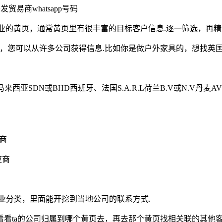
沙发贸易商whatsapp号码
定产品/行业的黄页，通常黄页里有很丰富的目标客户信息.逐一筛选，再精
以从许多公司获得信息.比如你是做户外家具的，想找英国的可以搜UKout
来西亚SDN或BHD西班牙、法国S.A.R.L荷兰B.V或N.V丹麦AV
销商
供应商
业分类，里面能开挖到当地公司的联系方式.
a的公司归属到哪个黄页去，再去那个黄页找相关联的其他客户.同