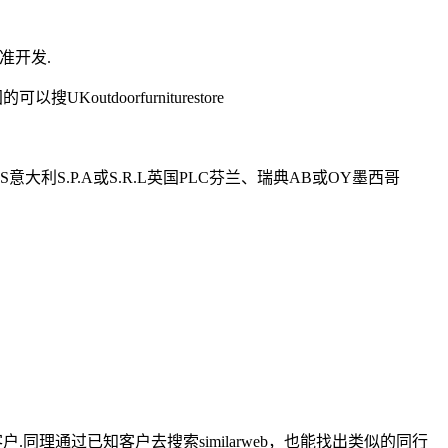
准开发.
doorfurniturestore
S意大利S.P.A或S.R.L英国PLC芬兰、瑞典AB或OY墨西哥
理通过已知客户去搜索similarweb，也能找出类似的同行