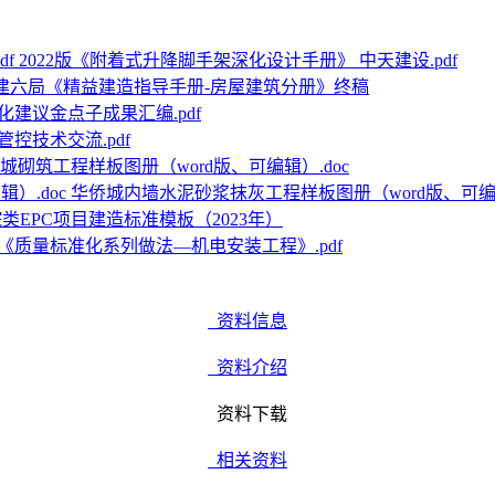
2022版《附着式升降脚手架深化设计手册》 中天建设.pdf
建六局《精益建造指导手册-房屋建筑分册》终稿
建议金点子成果汇编.pdf
控技术交流.pdf
城砌筑工程样板图册（word版、可编辑）.doc
华侨城内墙水泥砂浆抹灰工程样板图册（word版、可编辑
类EPC项目建造标准模板（2023年）
《质量标准化系列做法—机电安装工程》.pdf
资料信息
资料介绍
资料下载
相关资料