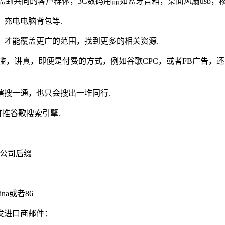
盖到共同的客户群体，3C数码用品如蓝牙音箱，桌面风扇usb，
充电电脑背包等.
，才能覆盖更广的范围，找到更多的相关资源.
滥，讲真，即便是付费的方式，例如谷歌CPC，或者FB广告，
搜一通，也只会搜出一堆同行.
推谷歌搜索引擎.
质公司后缀
ina或者86
内的沙发进口商邮件：