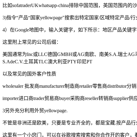
比如sofatraderUKwhatsapp-china排除中国范围，英国范围内的
3)指令“产品“国家yellowpage"搜索出特定国家/区域特
4）在Google地图中，输入关键字，如下所示：地区产品关键字，您可
这里附上常见的公司后缀：
美国通常为Inc或LLC德国GMBH或AG南欧、南美S.A.瑞士AG马
S.AdeC.V.土耳其TLC澳大利亚PTY印尼PT
以及常见的国外客户性质
wholesaler 批发商manufacturer制造商retailer零售商distributor分
importer进口商trader贸易商buyer采购商reseller转销商supplier
3另外充分利用外贸yellowpage.
不管是非洲还是欧美，只要是专业齐全的，都是宝藏.按产品行
这里有一个小窍门，可以在谷歌搜索搜索和你合作开的客户，看看t