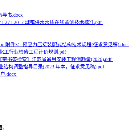
书.docx
J/T 271-2017 城镇供水水质在线监测技术标准.pdf
附件3：预应力压接装配式结构技术规程(征求意见稿).doc
油化工行业检修工程计价规则.pdf
【带书签检索】江苏省通用安装工程消耗量(2026).pdf
业结构调整指导目录(2023 年本，征求意见稿).pdf
.docx
语。