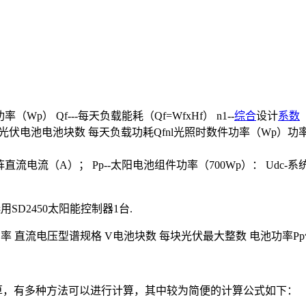
率（Wp） Qf---每天负载能耗（Qf=WfxHf） n1--
综合
设计
系数
Pp太阳电池组每块光伏电池电池块数 每天负载功耗Qfnl光照时数件功率（W
方阵直流电流（A）； Pp--太阳电池组件功率（700Wp）： Udc
D2450太阳能控制器1台.
直流电压型谱规格 V电池块数 每块光伏最大整数 电池功率Pp倍 (Wp)50 
容量的计算，有多种方法可以进行计算，其中较为简便的计算公式如下：