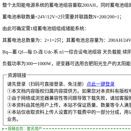
整个太阳能电源系统的蓄电池组容量取200AH，同时蓄电池组的
蓄电池串联数量=24V/12V=2只需要并联路数N=200/200=1；
由此可确定需1组蓄电池组组成储能系统：
其蓄电池总数量为：2×1=2只；其蓄电池总容量为：200AH/24VX1
Bq---蓄 Qf---每 D-连 Udc-系 n1一综合设电池组容 天负载能 续阴雨天
负载功率为300一1000W，逆变器可选用合肥阳光生产的太阳能发
资源链接
请先登录（扫码可直接登录、免注册）
点此一键登录
①本文档内容版权归属内容提供方。如果您对本资料有版权
②由于网络或浏览器兼容性等问题导致下载失败，请加客服
③本资料由其他用户上传，本站不保证质量、数量等令人满
④本站仅收取资料上传人设置的下载费中的一部分分成，用
业务。
投稿会员：匿名用户