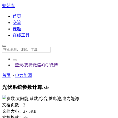
规范库
首页
交流
课题
在线工具
登录/支持微信/QQ/微博
首页
>
电力能源
光伏系统参数计算.xls
文档页数：
3
文档大小：
27.5KB
文档格式：
xls