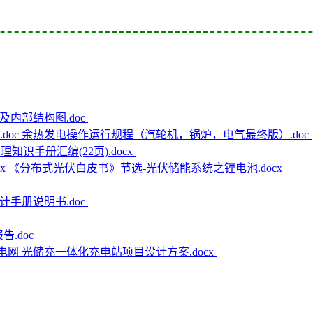
内部结构图.doc
余热发电操作运行规程（汽轮机，锅炉，电气最终版）.doc
知识手册汇编(22页).docx
《分布式光伏白皮书》节选-光伏储能系统之锂电池.docx
手册说明书.doc
告.doc
电网 光储充一体化充电站项目设计方案.docx