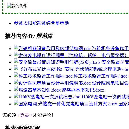
参数
太阳能
系数
综合
蓄电池
推荐内容
/By 规范库
汽轮机各设备作用及
安全监督员管理
热工技术监督工作规程.doc
设计院风电项目设计
燃烧器基本知识.docx
110kV变电站一次调试报
国家
您必须
[ 登录 ]
才能评论！
搜索
/超级好用