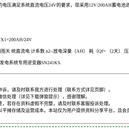
电压满足系统直流电压24V的要求，现采用12V/200AH蓄
=200AH/24V
 统直流电 计系数 n2--放电深量（AH） 耗（Qf= （2天） 压（24V） (0.67
电系统专用逆变器SN241KS.
申诉，请及时联系我方进行处理（联系方式详见页脚）。
微信处理（详见下载弹窗提示），感谢理解。
意，若存在资料虚假不完整，请及时联系客服投诉处理。
以平摊存储及运营成本。本站仅为用户提供资料分享平台，且会