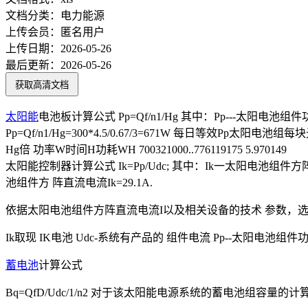
文档分类：
电力能源
上传会员：
匿名用户
上传日期：
2026-05-26
最后更新：
2026-05-26
获取高清文档
太阳能
电池板计算公式 Pp=Qf/n1/Hg 其中：Pp---太阳电池组件功
Pp=Qf/n1/Hg=300*4.5/0.67/3=671W 每日等效
Hg倍 功率W时间H功耗WH 700321000..776119175 5.970149
太阳能控制器计算公式 Ik=Pp/Udc; 其中：Ik一太阳电池组件
池组件方 阵直流电流Ik=29.1A.
依据太阳电池组件方阵直流电流I以及相关设备的技术 参数，选用S
Ik取现 IK电池 Udc-系统有产品的 组件电流 Pp--太阳电池组件功率 
蓄电池
计算公式
Bq=QfD/Udc/1/n2 对于该太阳能电源系统的蓄电池组