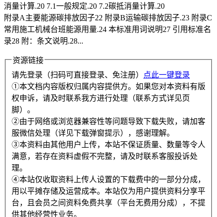
消量计算.20 7.1一般规定.20 7.2碳抵消量计算.20
附录A主要能源碳排放因子22 附录B运输碳排放因子.23 附录C
常用施工机械台班能源用量.24 本标准用词说明27 引用标准名
录28 附：条文说明.28...
资源链接
请先登录（扫码可直接登录、免注册）
点此一键登录
①本文档内容版权归属内容提供方。如果您对本资料有版
权申诉，请及时联系我方进行处理（联系方式详见页
脚）。
②由于网络或浏览器兼容性等问题导致下载失败，请加客
服微信处理（详见下载弹窗提示），感谢理解。
③本资料由其他用户上传，本站不保证质量、数量等令人
满意，若存在资料虚假不完整，请及时联系客服投诉处
理。
④本站仅收取资料上传人设置的下载费中的一部分分成，
用以平摊存储及运营成本。本站仅为用户提供资料分享平
台，且会员之间资料免费共享（平台无费用分成），不提
供其他经营性业务。