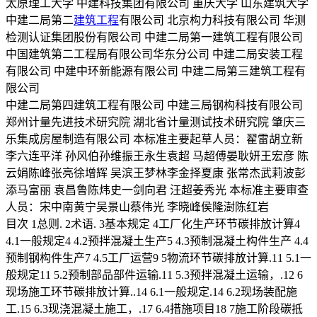
太原理工大学 中建科技集团有限公司 重庆大学 山东建筑大学
中建二局第二
建筑工程
有限公司 北京构力科技有限公司 华测
检测认证集团股份有限公司 中建二局第一建筑工程有限公司
中国建筑第二工程局有限公司华东分公司 中建二局安装工程
有限公司 中建中环新能源有限公司 中建二局第三建筑工程有
限公司
中建二局第四建筑工程有限公司 中建三局钢构科技有限公司
郑州计量先进技术研究院 湖北省计量测试技术研究院 肇庆三
乐集成房屋制造有限公司 本标准主要起草人员：翟雷胡立新
李六连平洋 孙风伯孙维振王永生袁超 马超傅晏耿妍王宏彦 陈
云娟陈峰张亮徐增辉 吴滨王梦林李金择夏康 张常杰武莉波彭
添马富丽 袁昌鲁陈炜史一剑向君 汪超姜秀光 本标准主要审查
人员：宋中南黄宁吴景山蔡伟光 李晓峰侯隆澍陈红岩
目次 1总则. 2术语. 3基本规定 4工厂化生产环节碳排放计算4
4.1一般规定4 4.2预拌混凝土生产5 4.3预制混凝土构件生产 4.4
预制钢构件生产7 4.5工厂运营9 5物流环节碳排放计算.11 5.1一
般规定11 5.2预制部品部件运输.11 5.3预拌混凝土运输，.12 6
现场施工环节碳排放计算..14 6.1一般规定.14 6.2现场装配施
工.15 6.3现浇混凝土施工，.17 6.4措施项目18 7施工阶段碳抵