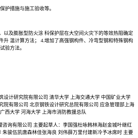
火保护措施与施工验收等。
性，以及膨胀型防火涂 科保护层在大空间火灾下的等效热阻确定
件升 温计算方法； 4.增加了高强钢构件、冷弯型钢和特殊钢构
数试验方法。
筑设计研究院有限公司 清华大学 上海交通大学 中国矿业大学
究院有限公司 北京钢铁设计研究总院有限公司 应急管理部上海
广西大学 河海大学 上海市消防教援总队
理咨询有限公司 主要起草人：李国强杜咏韩林海赵金城叶继红
 朱骏伍凯唐森林佳张海良 刘伟薛万里付建新冷予冰席时 主要