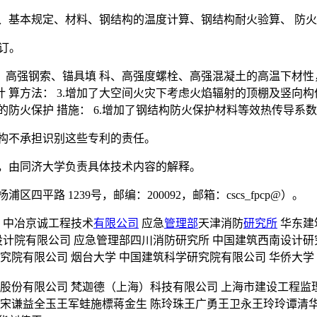
号、基本规定、材料、钢结构的温度计算、钢结构耐火验算、 防
修订。
钢、高强钢索、锚具填 科、高强度螺栓、高强混凝土的高温下材
 算方法： 3.增加了大空间火灾下考虑火焰辐射的顶棚及竖向构
的防火保护 措施： 6.增加了钢结构防火保护材料等效热传导系
构不承担识别这些专利的责任。
理，由同济大学负责具体技术内容的解释。
路 1239号，邮编：200092，邮箱：cscs_fpcp@）。
 中冶京诚工程技术
有限公司
应急
管理部
天津消防
研究所
华东建
设计院有限公司 应急管理部四川消防研究所 中国建筑西南设计研
究院有限公司 烟台大学 中国建筑科学研究院有限公司 华侨大学 
具股份有限公司 梵迦德（上海）科技有限公司 上海市建设工程监
宋谦益全玉王军蛙施標蒋金生 陈玲珠王广勇王卫永王玲玲谭清华