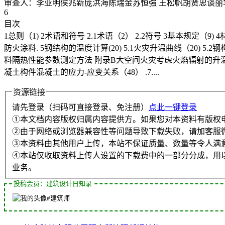
审查人：李亚明侯兆新庞洪海陈瑞金苏恒强 王松帆胡贤忠谈丽
6
目次
1总则（1) 2术语和符号 2.1术语（2） 2.2符号 3基本规定（9) 4材料(（
防火涂料. 5钢结构的温度计算(20) 5.1火灾升温曲线（20) 5.2钢
料隔热性能参数测定方法 附录B大空间火灾考虑火焰辐射的升温计
凝土构件混凝土的应力-应变关系（48） .7....
资源链接
请先登录（扫码可直接登录、免注册）
点此一键登录
①本文档内容版权归属内容提供方。如果您对本资料有版权
②由于网络或浏览器兼容性等问题导致下载失败，请加客服
③本资料由其他用户上传，本站不保证质量、数量等令人满
④本站仅收取资料上传人设置的下载费中的一部分分成，用
业务。
投稿会员：建筑设计日知录
#建筑师