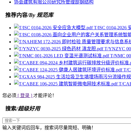
协会
建筑
有限公司
研究所
管理部
钢结构
推荐内容
/By 规范库
T/ISC 0104-20
T/YNZYC 0
T/NMC 0
T/
T/C
您必须
[ 登录 ]
才能评论！
搜索
/超级好用
输入关键词后回车，搜索词尽量简短、明确！