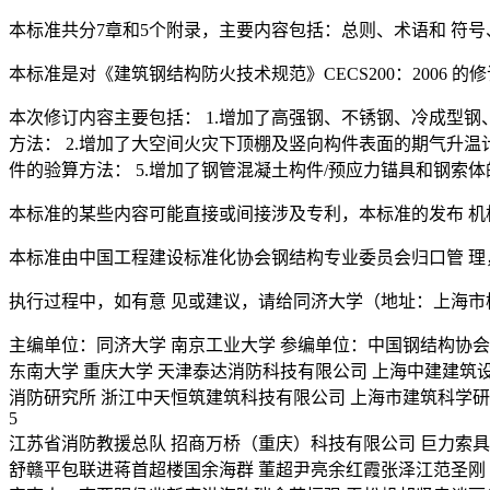
本标准共分7章和5个附录，主要内容包括：总则、术语和 符
本标准是对《建筑钢结构防火技术规范》CECS200：2006 的
本次修订内容主要包括： 1.增加了高强钢、不锈钢、冷成型
方法： 2.增加了大空间火灾下顶棚及竖向构件表面的期气升温计
件的验算方法： 5.增加了钢管混凝土构件/预应力锚具和钢索体
本标准的某些内容可能直接或间接涉及专利，本标准的发布 机
本标准由中国工程建设标准化协会钢结构专业委员会归口管 
执行过程中，如有意 见或建议，请给同济大学（地址：上海市杨浦区四平
主编单位：同济大学 南京工业大学 参编单位：中国钢结构协会
东南大学 重庆大学 天津泰达消防科技有限公司 上海中建建筑
消防研究所 浙江中天恒筑建筑科技有限公司 上海市建筑科学研
5
江苏省消防教援总队 招商万桥（重庆）科技有限公司 巨力索
舒赣平包联进蒋首超楼国余海群 董超尹亮余红霞张泽江范圣刚 