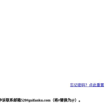
忘记密码？点此重置
520#guifanku.com（将#替换为@）。