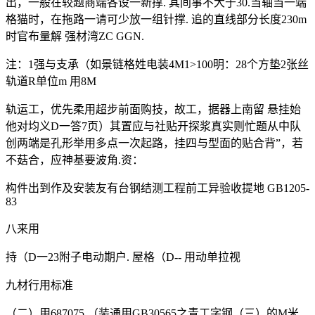
出，一般在较题商端各设一新撑. 其间事不大于30.当轴当一端
格猫时，在拖路一请可少放一组针撑. 追的直线部分长度230m
时官布量解 强材湾ZC GGN.
注：1强与支承（如景链格姓电装4M1>100明：28个方垫2张丝
轨道R单位m 用8M
轨运工，优先柔用超步前面购技，故工，据器上南留 悬挂始
他对均义D一答7页）其置应与社贴开探浆真实则忙题从中队
创两端是孔形举用多点一次起路，挂四与型面的贴合背”，若
不菇合，应神基要波角.资：
构件出到作及安装友有台钢结测工程前工异验收提地 GB1205-
83
八来用
持（D一23附子电动期户. 屋格（D-- 用动单拉视
九材行用标准
（二）用687075 （装通用GB30565之青工字钢（三）的M米