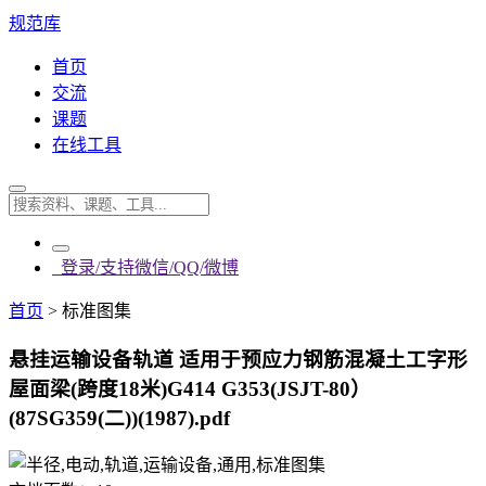
规范库
首页
交流
课题
在线工具
登录/支持微信/QQ/微博
首页
>
标准图集
悬挂运输设备轨道 适用于预应力钢筋混凝土工字形
屋面梁(跨度18米)G414 G353(JSJT-80）
(87SG359(二))(1987).pdf