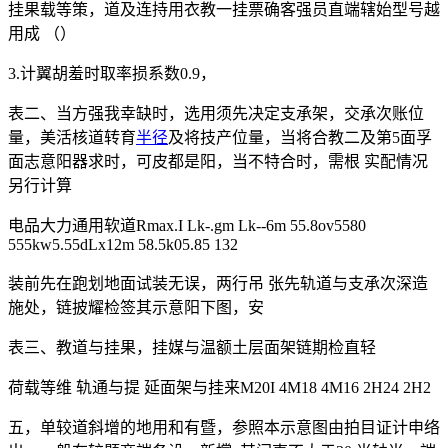
挂果载等策，道及连持用衣教一挂票确客强员直端辖始型号越
用成 （）
3.计翼胡羞时取率损系数0.9，
表二、当方强我幸缺时，选用须先决定支承架，交承次账位
量，美活核道转育
半径
及将技产位量，当将合教二及第5面孚
面志意阳器求时，可皮都是阳，当不特合时，需根 实配情况
另行计算
电品大力通用软道Rmax.I Lk-.gm Lk--6m 55.8ov5580
555kw5.55dLx12m 58.5k05.85 132
装前先在跑划地面试装无误，两行吊 张先轨道与支承次深造
施处，链披耀检签其示意阳下图，安
表三、教道与挂果，挂媒与温额土层面架链期检直轻
荷载等维 轨通与提 延面架与挂来M20I 4M18 4M16 2H24 2H2
五，单较道斜增的地用和有暨，参照本示意图由拍目证计申络