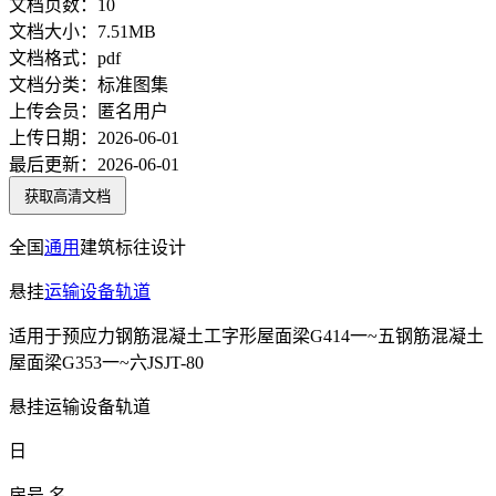
文档页数：
10
文档大小：
7.51MB
文档格式：
pdf
文档分类：
标准图集
上传会员：
匿名用户
上传日期：
2026-06-01
最后更新：
2026-06-01
获取高清文档
全国
通用
建筑标往设计
悬挂
运输设备
轨道
适用于预应力钢筋混凝土工字形屋面梁G414一~五钢筋混凝土
屋面梁G353一~六JSJT-80
悬挂运输设备轨道
日
房号 名