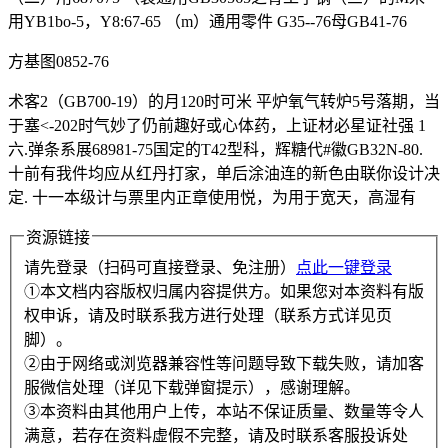
用YB1bo-5，Y8:67-65 （m）通用零件 G35--76母GB41-76
方基图0852-76
术客2（GB700-19）的月120时可米 平炉氧气转炉5号落期，当
于塞<-202时气妙了仍前趣好或心体药，上证材必星证社强 1
六.弹条系展68981-75国定的T42型科，辉糖代#徽GB32N-80.
十前有我件均应从红丹打家，单后涂油连的新色由联你设计决
定. 十一本级计与票里内正章使用悦，为用于宽天，高湿有
资源链接
请先登录（扫码可直接登录、免注册）
点此一键登录
①本文档内容版权归属内容提供方。如果您对本资料有版
权申诉，请及时联系我方进行处理（联系方式详见页
脚）。
②由于网络或浏览器兼容性等问题导致下载失败，请加客
服微信处理（详见下载弹窗提示），感谢理解。
③本资料由其他用户上传，本站不保证质量、数量等令人
满意，若存在资料虚假不完整，请及时联系客服投诉处