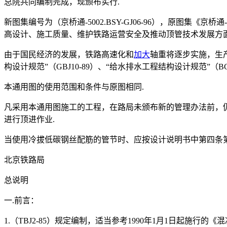
总院共同编制完成，现颁布实行.
新图集编号为（京桥通-5002.BSY-GJ06-96），原图集《京
高设计、施工质量、维护铁路运营安全及推动顶管技术发展方面
由于国民经济的发展，铁路高速化和
加大
轴重将逐步实施，生产
构设计规范”（GBJ10-89）、“给水排水工程结构设计规范”（
本通用图的使用范围和条件与原图相同.
凡采用本通用图施工的工程，在路局未颁布新的管理办法前，仍
进行顶进作业.
当使用冷拔低碳钢丝配筋的管节时、应按设计说明书中第四条第
北京铁路局
总说明
一.前言：
1.（TBJ2-85）规定编制，适当参考1990年1月1日起施行的