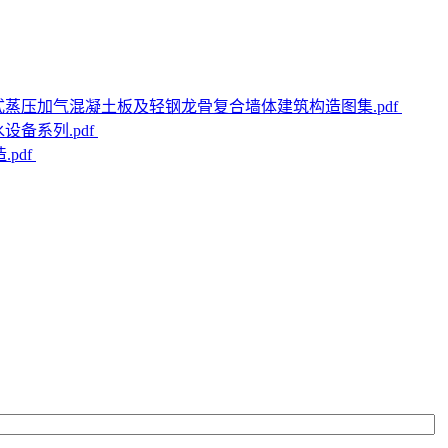
装配式蒸压加气混凝土板及轻钢龙骨复合墙体建筑构造图集.pdf
水设备系列.pdf
pdf