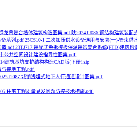
陕2024TJ086 钢结构建筑
25CS10-1 二次加压供水设备选用与安装(一)-管束供
23TJ717 装配式免拆模板保温装饰复合系统(FTD)建筑构造.
市公共空间设计建设指导性图集.pdf
G814建筑基坑支护结构构造CAD版(下册).zip
雷与接地工程.pdf
2025TJ087 城镇浅埋式地下人行通道设计图集.pdf
J905 住宅工程质量易发问题防控技术措施.pdf