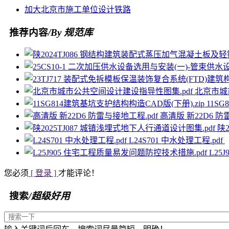
加大
北京市
施工单位
设计
铁路
推荐内容
/By 规范库
北京市城
11S
高清版 新22D6 防
陕
L24S701 中水处理工程.pdf
L25
您必须
[ 登录 ]
才能评论！
搜索
/超级好用