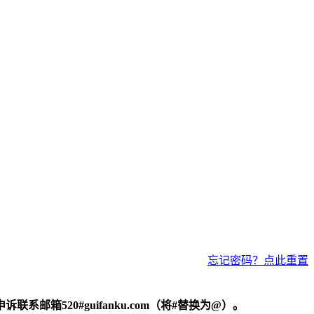
忘记密码？点此重置
520#guifanku.com（将#替换为@）。