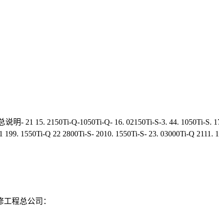
0Ti-Q-1050Ti-Q- 16. 02150Ti-S-3. 44. 1050Ti-S. 17. 02350T
. 21 199. 1550Ti-Q 22 2800Ti-S- 2010. 1550Ti-S- 23. 03000Ti-Q 
修工程总公司：