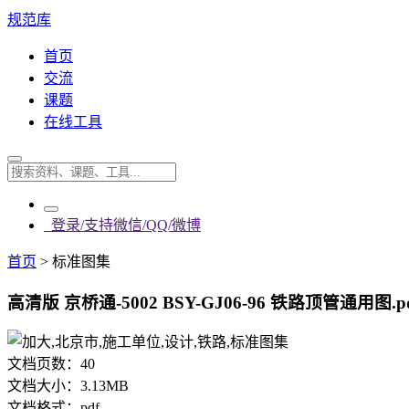
规范库
首页
交流
课题
在线工具
登录/支持微信/QQ/微博
首页
>
标准图集
高清版 京桥通-5002 BSY-GJ06-96 铁路顶管通用图.p
文档页数：
40
文档大小：
3.13MB
文档格式：
pdf