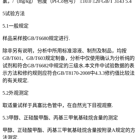
氯，/（mg/kg） 色度（Pt-Co色号） ≤10.0 ≤20 GB/T 3143 5.4
5试验方法
5.1一般规定
样品采样按GB/T6680规定进行.
除非另有说明，分析中所用标准溶液、制剂及制品，均按
GB/T601、GB/T603规定制备，分析中仅使用确认为分析纯的
试剂和符合GB/T6682中规定的三级水.本文件中试验数据的表
示方法和修约规则应符合GB/T8170-2008中4.3.3修约值比较法
的有关规定.
5.2外观测定
取适量试样于具塞比色管中，在自然光下目视观察.
5.3甲醇、正硅酸甲酯、丙基三甲氧基硅烷含量的测定
甲醇、正硅酸甲酯、丙基三甲氧基硅烷含量按附录A规定的方
法测定.