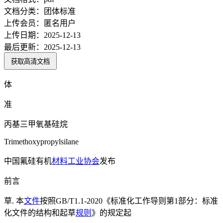
文档分类：
团体标准
上传会员：
匿名用户
上传日期：
2025-12-13
最后更新：
2025-12-13
获取高清文档
体
准
丙基三甲氧基硅烷
Trimethoxypropylsilane
中国氟硅有机
材料
工业协会
发布
前言
草. 本
文件
按照GB/T1.1-2020《标准化工作导则第1部分：标准
化文件的结构和起草
规则
》的规定起