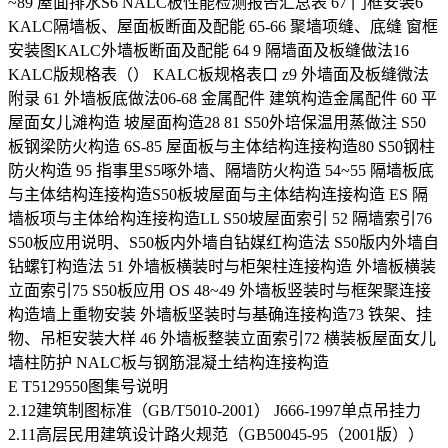
~89 屋面排水S6 NALC板性能检测报告汇总表 67 门框安装6
KALC隔墙板、屋面板断面及配能 65-66 聚墙项缝、底缝 窗框
安装图KALC外墙板断面及配能 64 9 隔墙面及板缝做法16
KALC版规格表（） KALC板规格表口 z9 外墙面及板缝微法
附录 61 外墙板底做法06-68 金属配件 建筑构造金属配件 60 平
屋面女儿滩构造 坡屋面构造28 81 S50外培保温用蒸做注 S50
板钢梁防火构造 6S-85 屋面板与主体结构连接构造80 S50钢柱
防火构造 95 指事里S5啄外墙、隔墙防火构造 54~55 隔墙板底
与主体结构连接构造S50板坡屋面与主体结构连接构造 ES 隔
墙板项与主体给构连接构造LL S50坡屋面索引 52 隔墙索引76
S50板应用说明、S50板内外墙自钻媒红构造法 S50版内外墙自
钻螺钉构造法 51 外墙板横装时与柜架柱连接构造 外墙板横装
立面索引75 S50板应用 OS 48~49 外墙板竖装时与框架聚连接
构造墙上重物安装 外墙板坚装时与基确连接构造73 铁架、挂
物、吊柜安装大样 46 外墙板整装立面索引72 横装板屋面女儿
墙柱防护 NALC板与钢筋混凝土结构连接构造
E T5129550图集号说明
2.12建筑制图标准（GB/T5010-2001） J666-1997单点吊挂力
2.11高层民用建筑设计路火规范（GB50045-95（2001版））