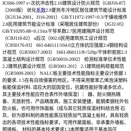
JC666-1997 s<次抗冲击性2.10建筑设计防火规范（GBJ16-87）
（2000版） 状化
系数
2.9夏热冬冷地区居住建筑节能设计标准
（IGJ134-2001、J116-2001） GB/T11972-1997<0.3/干燥收维件
2.8民用建筑节能设计标准（采哦居住建筑部份）（JGJ2-95）
GB/T10295-88<0.13/nx干导系数2.7民用建隔声设计规范
（CBJ118-82） a后汉（002.6民用建筑热工设计规范
（C850176-93） 661-646111/104.0立方体抗压强度2:4钢结构设
计视范（GB50017-2003） 1661-066111/8<520p/干体积密房2.3
混凝土结构设计规范（GB50010-2002） 检测标准单位术性能
2.2建筑抗震设计规范（GB5001-201） 2.1建筑结构荷载规范
（GB5009-2001） NALC板主要技术性能指标主要设计依据 1
的要求. 1.5在有白效侵害的地区，不得采用聚苯乙烯泡沫塑料
板能保追村料. 适应大的层国变位，抗震性能好等诸多优点，
其主要技术性能应符合表作外墙保湿）： 器、耐火隔热隔
备、无放射性、产品精度高、施工安装便捷、能钢柔钢柱外包
防火板，也可用作饰面板（成与其它轻质保温材料结合用 石
灰、砂为原料制的高性能蒸压轻质加气混凝土板材，具有轻质
出的各项技术性能指标要求，可用作屋面板、非承重外墙板、
照墙板、 材科的基本技术要求1.3本图集适用于基本风压