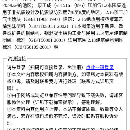
<0.9k/a²的池区； 泵工成（v51516-（995）压加气1.2本围集透
用于非抗震设计及抗震设防烈度为6至8度的地区； 2.16蒸压加
气土确块（GB/T11968-1997）建筑： 2.15绝热用模塑聚苯乙
烯泡沫型料（CB/T10801.1-2002）1.1本图集透用于新建、改
建或扩建的钢结构、钢混凝土结构工业与民用 2.14房屋建范制
团统一标准（GB/T50001-2001）适用范围 2.13建筑结构制图
标准（CB/T50105-2001）明
资源链接
请先登录（扫码可直接登录、免注册）
点此一键登录
①本文档内容版权归属内容提供方。如果您对本资料有版
权申诉，请及时联系我方进行处理（联系方式详见页
脚）。
②由于网络或浏览器兼容性等问题导致下载失败，请加客
服微信处理（详见下载弹窗提示），感谢理解。
③本资料由其他用户上传，本站不保证质量、数量等令人
满意，若存在资料虚假不完整，请及时联系客服投诉处
理。