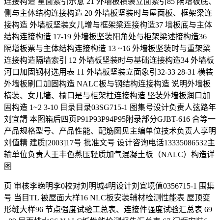
连接构造 星面索引示意 21 外墙板横装立面索引85 隔增板底、
侧与主体结构连接构造 20 外墙板坚装时与屋面板、框架梁连
接构造 外墙板坚装女儿增与框架梁连接构造37 墙板底与主体
结构连接构造 17-19 外墙板坚装阳角处与柜架梁述接构造36
隔增板票与主体结构连接构造 13 ~16 外墙板坚装时与重架梁
连接构造隔墙索引 12 外墙板坚装时与基础连接构造34 外墙板
河口加固钢材选用表 11 外墙板坚装立面象引32-33 28-31 横装
外墙板刷口加固构造 NALC板与钢结构连接构造 说明外墙板
横装、女儿墙、榆口是与柜架柱连接构造 坚装外墙板润口加
固构造 1~2 3-10 目录目录03SG715-1 图集号设计负责人弦路年
刘宜請 本图箱后四页P91P93P94P95附录部分GJBT-616 合等一
产品规格型号、产品性能、配筋图见主编单位技术负责人享明
刘值精 建质[2003]17号 批准文号 设计咨询电话13335086532主
输单位负责人王丰色蒸压轻质加气混凝土板（NALC）构造详
图
页 审核李晚明李0校对刘明城4明设计刘宜境值0356715-1 围集
号 当目TL 被屋面大样16 NLC板安装辅材检测性能表 屋顶变
形缝大样96 节点强度试验工总表、连接件强度试验汇总表 69