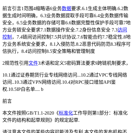
前言引言1范围4缩略语6业务
数据
要求.6.1生成主体明确.6.2数
据生成时间明确，6.3业务数据提取手段可靠6.4业务数据传输
安全，6.5业务数据的存储可靠6.6数据完整性保护手段可靠7地
方业务链安全要求7.1数据操作安全.7.2身份信息安全 7.3
访问
控制
，7.4链间访间控制7.5共识协议.7.6智能合约7.7稳定性.8地
方业务系统安全要求，8.1入侵防范.8.2恶意代码防范8.3程序可
信执行，8.4访问控制8.5安全策略和管理制度
2规范性引用
文件
3术语和定义5密码算法要求9跨链机制要求，
10.1通过证券期货行业专线网络访问...10.2通过VPC专线网络
访间..10.3通过VPN网络访间.10.4对RPC接口增加API鉴
权.10.5IP白名单.... b
前言
本文件按照GB/T1.1-2020《
标准化
工作导则第1部分：标准化
文件的结构和起草规则》的规定起草.
请注意本文件的某些内容可能涉及专利.本文件的发布机构不