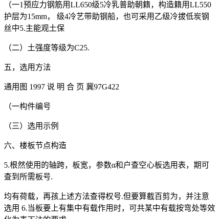
（一1预应力钢筋用LL650级5冷乳普助朝籍，构造籍用LL550
护层为15mm， 级4冷艺带助钢船，也可采用乙级冷拔低炭钢
丝中5.主能观土保
（二）土强度等级为C25.
五，选用方法
通用图 1997 说 明 合 页 冀97G422
（一构件编号
（三）选用示例
六、楼板节点构造
5.根然使用的轴跨，板宽，参数α和户查空心板选用表，期可
查到所需板号.
均有荷载，再孩上述方法查得权号.但要算截百剪为，并注意
选用 6.当板要上有集中有载作用时，可共某中有载按弯处等效