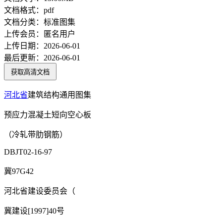
文档格式：
pdf
文档分类：
标准图集
上传会员：
匿名用户
上传日期：
2026-06-01
最后更新：
2026-06-01
获取高清文档
河北省
建筑结构通用图集
预应力混凝土短向空心板
（冷轧带肋钢筋）
DBJT02-16-97
冀97G42
河北省建设委员会（
冀建设[1997]40号