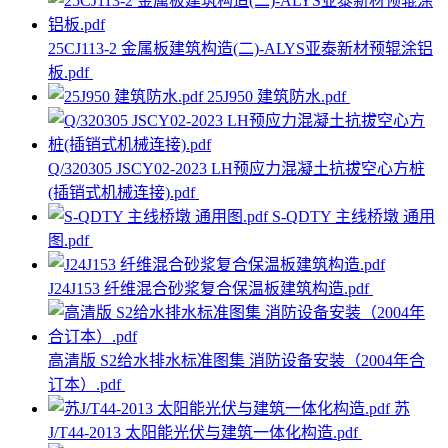
25CJ113-2 金属板建筑构造(二)-ALYS亚泰新材预辊涂铝
板.pdf
25J950 建筑防水.pdf
Q/320305 JSCY02-2023 LH预应力混凝土抗拔空心方桩
(插销式机械连接).pdf
S-QDTY 主线桥墩 通用
图.pdf
J24J153 纤维混合砂浆复合保温板建筑构造.pdf
高清版 S2给水排水标准图集 消防设备安装（2004年合
订本）.pdf
苏
J/T44-2013 太阳能光伏与建筑一体化构造.pdf