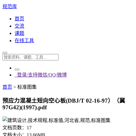
规范库
首页
交流
课题
在线工具
登录/支持微信/QQ/微博
首页
>
标准图集
预应力混凝土短向空心板(DBJ/T 02-16-97）（冀
97G42)(1997).pdf
文档页数：
17
文档大小：
13.66MB