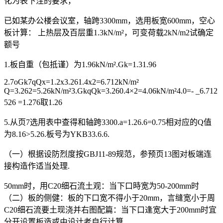
化为表下注的要求，
已如某办公楼会议室，轴跨3300mm，选用板宽600mm，空心
板计算： 上热层及百层重1.3kN/m²，可变荷载2kN/m2试确定
额号
1.板自重（包抵谨）为1.96kN/m².Gk=1.31.96
2.7oGk7qQx=1.2x3.261.4x2=6.712kN/m²
Q=3.262=5.26kN/m²3.GkqQk=3.260.4×2=4.06kN/m²4.0=- _6.712
526 =1.276取1.26
5.从页7选用表中查得和轴跨3300.a=1.26.6=0.75相对应的Q值
为8.16>5.26.板号为YKB33.6.6.
（一）根据设防烈度按GBJ11-89规范，参预页13图对板端连
接构造作适当处理.
50mm时，用C20细石流土观：当下口時宽为50-200mm时
（二）板的侧健：板的下口宽不得小于20mm，言缝宽小于周
C20细石流要土现浇并右图配篇：当下口逢宽大于200mm时宜
分开设置板造或由设计老自行计算.