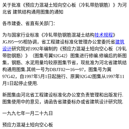
关于批准《预应力混凝土短向空心板（冷轧带肋钢筋）》为河
北省 建筑结构通用图集的通知
各市建委、省直有关部门：
为与国家行业标准《冷轧带肋钢筋混凝土结构
技术规程
》
JGJ95一95相协调，省工程建设标准化管理办公室委托省
建筑
设计
研究院对1992年编制的《预应力混凝土短向空心板（冷轧
带肋钢筋）》（图集号翼92G42）图集进行修编.修编后的新图
集，钢筋、水泥用量均较原图集节省，现批准为河北省建筑结
构通用图集.其统一号为DBJT02一16一97，图集号为冀
97G42，自1997年5月1日起施行、原冀92G42图集从1997年11
月1日起停止使用.
新图集由河北省工程建设标准化办公室负责管理和出版发行.
图集使用中的意见，请函告省建委标办或省建筑设计研究院.
一九九七年一月二十九日
预应力混凝土短向空心板