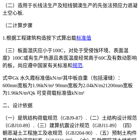
（二）造用于长线法生产及短线钢澳生产的先张法预应力退凝
土空心板.
（二计算步骤
1.根据工程建筑构造按下式算出载
标准值
（三）板面湿庆应小于100C，对处于受侵蚀环境、表面温
度》100C或有生产热源且表医温度经常高于60C及有数动影响
的板，尚应遵中国家有关标准和
规范
.
式中Gk 水久霞标准值kN/m²其中板自重（包括灌缝）：
600mm宽板为1.96kN/m² 90mm宽板为2.04kN/m21200mm宽板
为1.96kN/m²Qk 可变荷载标准值kN/m²
二、设计依据
（一）是筑结构荷载规范（GBJ9-87）.（二）土结构设计规范
（GBJ10-89）.（三）建算抗震设计规范（GBJ11-89）（四）
朝恶凝土工程施工及收规范（GBJ204-90）.（五）预制土构件