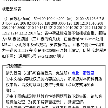
板造配能表
（）黄数标值/m） 50~100 100<b<200（m） 2100 <5 126 6 7 8
3 4567 226 206 82400 106 128 208 3000 128 128 1210 1010 208
208 2010 3600 1210 10 1312 1212 2010 2010 2012 1212 114 2012
1212 1214 2212 2014 注：表中荷载标准值不包括板自重，颗猫
为1级 板配您图 （三）板的确头线：在至板端20~B0mm处用
M5以上水泥砂浆及砖块实，安装旗位后，和板的侧绝一起作
为一送选工工序在 空是用C20细石混数土灌实，使其形成销键
如下图： 通用医 5号 97G421997 明 3
资源链接
请先登录（扫码可直接登录、免注册）
点此一键登录
①本文档内容版权归属内容提供方。如果您对本资料有版
权申诉，请及时联系我方进行处理（联系方式详见页
脚）。
②由于网络或浏览器兼容性等问题导致下载失败，请加客
服微信处理（详见下载弹窗提示），感谢理解。
③本资料由其他用户上传，本站不保证质量、数量等令人