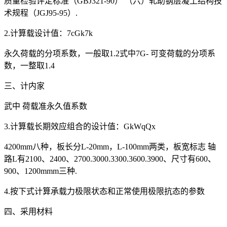
质量检验评定标准（GBJ321-90） （六）轧助钢层凝土结构技
术规程（JGJ95-95）.
2.计算载设计值：7cGk7k
永久荷载的分项系数，一般取1.2式中7G- 可变荷载的分项系
数，一整取1.4
三、计内家
武中 荷载准永久值系数
3.计算载长期效应组合的设计值：GkWqQx
4200mm八种，板长分L-20mm，L-100mm两类，板宽标志 轴
路L有2100、2400、2700.3000.3300.3600.3900、尺寸有600、
900、1200mmm三种.
4.按下式计算承载力极限状态和正常使用极限抗态的参数
四、采用材料