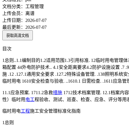
文档分类：
工程管理
上传会员：
离谱
上传日期：
2026-07-07
最后更新：
2026-07-07
获取高清文档
目次
1总则..1.1编制目的1.2适用范围1.3引用标准. 12临时用电管理体系. 1
箱配置 44外电防护技术.. 4.1安全距离要求4.2防护设施设置 .7 .95
施 .12 .127.1通用安全要求 .127.2特殊设备管理. .138照明系统安全
临时用电 1610安全检查与验收. ..1610.1 日需检查. .1611应急管理 
11.1应急预案. 1711.2急救
措施
1712技术档案管理. 12.1档案内容.. 181
性）临时用
电工
程验收、测试、巡查、检查、应急、评分等用表、
临时用电
工程
施工安全管理标准化指南
1总则