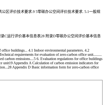
公建筑公区评价技术要求.9 5零碳办公空间评价技术要求. 5.1一般规
表25 附录C运行评价基本信息表28 附录D零碳办公空间评价基本信息
f office buildings... 4.1 Indoor environmental parameters. 4.2
echnical requirements for evaluation of zero-carbon office unit.........
d carbon emissions....5 6. Evaluation regulations for office buildings
ice unit19 Appendix A Calculation of carbon emission indicators for
tion...28 Appendix D Basic information form for zero-carbon office