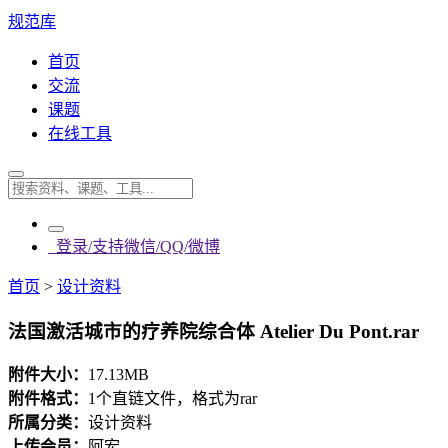
规范库
首页
交流
课题
在线工具
登录/支持微信/QQ/微博
首页
>
设计资料
法国激活城市的疗养院综合体 Atelier Du Pont.rar
附件大小：
17.13MB
附件格式：
1个直链文件，格式为rar
所属分类：
设计资料
上传会员：
阿宏