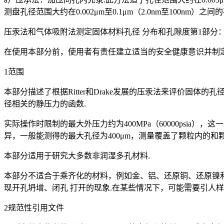
测盘孔径范围大约在0.002μm至0.1μm（2.0nm至100n
压汞法和气体吸附法测定固体材料孔径 分布和孔隙度第1部分
在使用本部分前，使用者有责任建立适当的安全健康意识并制定
1范围
本部分描述了根据Ritter和Drake发展的压汞法来评价固
径相关的静压力的函数.
实际操作时限制的最大外压力约为400MPa（60000psia
异，一般能测得的最大孔径为400μm，测量覆盖了颗粒内的和
本部分适用于研究大多数非润湿多孔材料.
本部分不适合于乘齐化的材料，例如金、铝、还原铜、还原镍
现开孔坍增、闭孔 打开的现象.在某些情况下，可能需要引人
2规范性引用文件