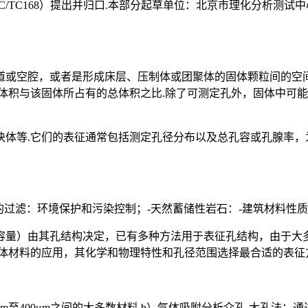
/TC168）提出并归口.本部分起草单位：北京市理化分析测试
道或空腔，或者是形成床层、压制体或团聚体的固体颗粒间的空间
体积与该固体所占有的总体积之比.除了可测定孔外，固体中可能
块体等.它们的表征通常包括测定孔径分布以及总孔容或孔腺率，
的过滤：环境保护和污染控制；-天然蓄储性岩石：-建筑材料性质
容量）由其孔结构决定，已有多种方法用于表征孔结构，由于大
体材料的应用，其化学和物理特性和孔径范围选择最合适的表征
3μm至400μm之间的大多数材料.b）气体吸附分析介孔-大孔