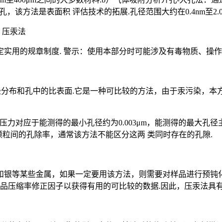
m）之间的孔，该方法是表面积 评估技术的拓展.孔径范围大约在0.4nm
：压汞法
实用的规章制度. 警示：使用本部分时可能涉及有毒物质、操作
体的孔径分布和孔中的比表面.它是一种可比较的方法，由于汞污染，本
），这一压力对应于能测得的最小孔径约为0.003μm，能测得的
颗粒间的孔除率，通常该方法不能区分这两 类同时存在的孔隙.
和银等某些金属，如果一定要用该方法，则需要对样品进行预钝
样品压缩率修正因子以获得有用的可比较的数据.因此，压汞法具有