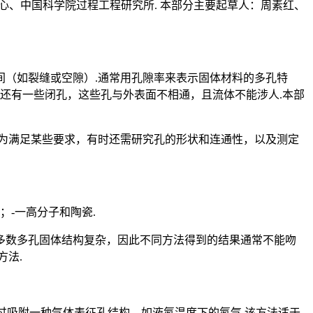
中心、中国科学院过程工程研究所. 本部分主要起草人：周素红、
（如裂缝或空隙）.通常用孔隙率来表示固体材料的多孔特
还有一些闭孔，这些孔与外表面不相通，且流体不能涉人.本部
为满足某些要求，有时还需研究孔的形状和连通性，以及测定
；-一高分子和陶瓷.
多数多孔固体结构复杂，因此不同方法得到的结果通常不能吻
方法.
法：通过吸附一种气体表征孔结构，如液氮温度下的氮气.该方法适于