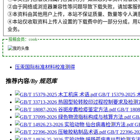
②由于网络或浏览器兼容性等问题导致下载失败，请加客服
③本资料由其他用户上传，本站不保证质量、数量等令人满
④本站仅收取资料上传人设置的下载费中的一部分分成，用
业务。
投稿会员：cook
压汞
国际标准
材料
校准
测得
推荐内容
/By 规范库
GB/T 15379-202
GB/T 18
GB
G
GB/T 22396