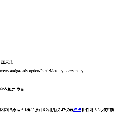
：压汞法
osimetry andgas adsorption-Part1:Mercury porosimetry
检疫总局 发布
料 5原理.6.1样品胀计6.2测孔仪 47仪器
校准
和性能 6.3汞的纯度