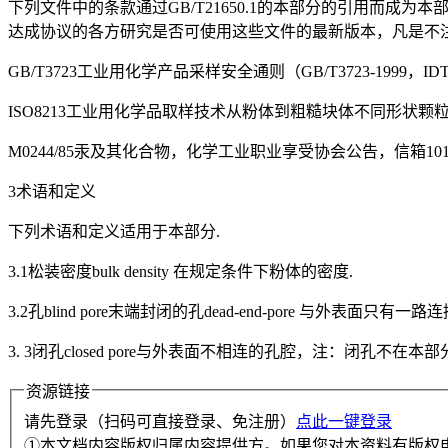
下列文件中的条款通过GB/T21650.1的本部分的引用而
达成协议的各方研究是否可使用这些文件的最新版本，凡是不
GB/T3723工业用化学产品采样安全通则（GB/T3723-1999，IDTIS
ISO8213工业用化学品取样技术从粉体到粗糙块体不同形状颗
M0244/85汞及其化合物，化学工业职业享受协会公告，信箱1014
3术语和定义
下列术语和定义适用于本部分.
3.1松装密度bulk density 在规定条件下粉体的密度.
3.2孔blind pore末端封闭的孔dead-end-pore 与外表面只有一
3. 3闭孔closed pore与外表面不相连的孔腔，注：闭孔不在
资源链接
请先登录（扫码可直接登录、免注册）
点此一键登录
①本文档内容版权归属内容提供方。如果您对本资料有版权