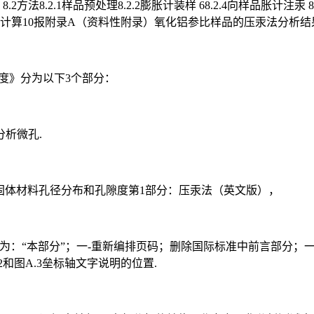
.2方法8.2.1样品预处理8.2.2膨胀计装样 68.2.4向样品胀计注汞 8.
面积的计算10报附录A（资料性附录）氧化铝参比样品的压汞法分析结
醇度》分为以下3个部分：
析微孔.
法测定固体材料孔径分布和孔隙度第1部分：压汞法（英文版），
改为：“本部分”；一-重新编排页码；删除国际标准中前言部分；一
和图A.3垒标轴文字说明的位置.