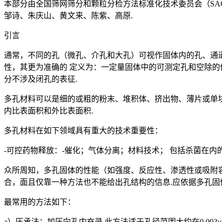
本部分由全国筛网筛分和颗粒分检方法标准化技术委员会（SAC
邹诗、朱庆山、黄文来、陈紫、高原.
引言
通常，不同的孔（微孔、介孔和大孔）可视作固体内的孔、通
性，其更为准确的 定义为：一定量固体中的可测定孔和空除的
分不涉及闭孔的表征.
多孔材料可以是细的或粗的粉末、堆积体、挤出物、薄片或单
内比表面积和外比表面积.
多孔材料在如下领域具有重大的技术重要性：
-可控药物释放：-催化；气体分离；材料技术； 包括杀菌在内
众所周知，多孔固体的性能（如强度、反应性、渗透性或吸附
合，面且仅靠一种方法也不能给出孔结构的信息.应依据多孔固
最常用的方法如下：
a）压承法：加压向孔内充录.此方法适于孔径范围大约在0.00