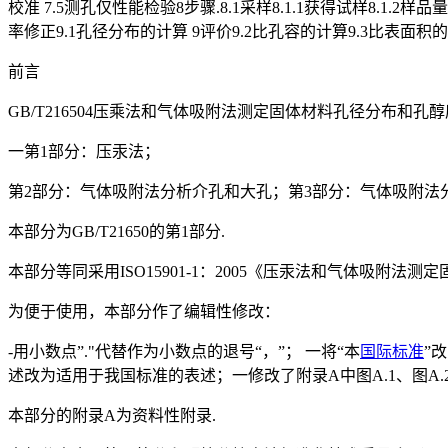
校准 7.5测孔仅性能检验8步骤.8.1采样8.1.1获得试样8.1.2样品量 8
率修正9.1孔径分布的计算 9评价9.2比孔容的计算9.3比表
前言
GB/T216504压乘法和气体吸附法测定固体材料孔径分布和孔
一第1部分：压汞法；
第2部分：气体吸附法分析介孔和大孔；第3部分：气体吸附法分
本部分为GB/T21650的第1部分.
本部分等同采用ISO15901-1：2005《压汞法和气体吸附
为便于使用，本部分作了编辑性修改：
-用小数点”."代替作为小数点的退号“，”； 一将“本
国际标准
”
述改为适用于我国标准的表述；一修改了附录A中图A.1、图A.2
本部分的附录A为资料性附录.