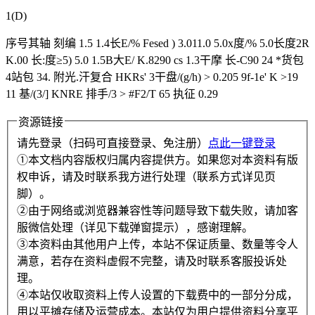
1(D)
序号其轴 刻编 1.5 1.4长E/% Fesed ) 3.011.0 5.0x度/% 5.0长度2R
K.00 长:度≥5) 5.0 1.5B大E/ K.8290 cs 1.3干摩 长-C90 24 *货包
4站包 34. 附光.汗复合 HKRs' 3干盘/(g/h) > 0.205 9f-1e' K >19
11 基/(3/] KNRE 排手/3 > #F2/T 65 执征 0.29
资源链接
请先登录（扫码可直接登录、免注册）
点此一键登录
①本文档内容版权归属内容提供方。如果您对本资料有版
权申诉，请及时联系我方进行处理（联系方式详见页
脚）。
②由于网络或浏览器兼容性等问题导致下载失败，请加客
服微信处理（详见下载弹窗提示），感谢理解。
③本资料由其他用户上传，本站不保证质量、数量等令人
满意，若存在资料虚假不完整，请及时联系客服投诉处
理。
④本站仅收取资料上传人设置的下载费中的一部分分成，
用以平摊存储及运营成本。本站仅为用户提供资料分享平