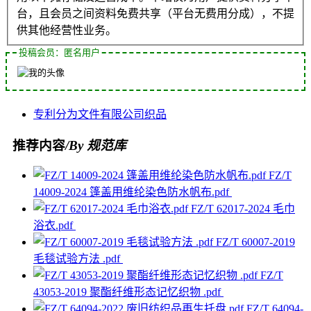
台，且会员之间资料免费共享（平台无费用分成），不提
供其他经营性业务。
投稿会员：匿名用户
专利
分为
文件
有限公司
织品
推荐内容
/By 规范库
FZ/T
14009-2024 篷盖用维纶染色防水帆布.pdf
FZ/T 62017-2024 毛巾
浴衣.pdf
FZ/T 60007-2019
毛毯试验方法 .pdf
FZ/T
43053-2019 聚酯纤维形态记忆织物 .pdf
FZ/T 64094-