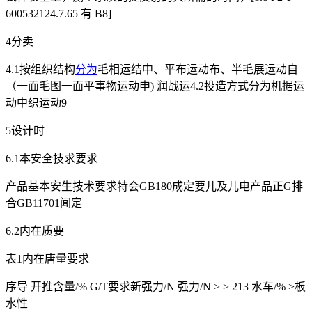
600532124.7.65 有 B8]
4分卖
4.1按组织结构
分为
毛相运结中、平布运动布、半毛展运动自
（一面毛图一面平事物运动申) 润战运4.2投造方式分为机据运
动中织运动9
5设计时
6.1本安全技求要求
产品基本安生技术要求特会GB180成定要儿及儿电产品正G排
合GB11701闻定
6.2内在质要
表1内在唐量要求
序导 开推含量/% G/T要求新强力/N 强力/N > > 213 水车/% >板
水性