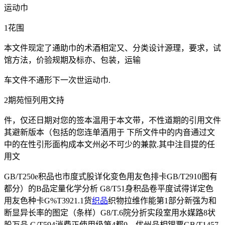
运动巾
1花围
本文件现定了通助巾的术酒相定又、分类设计源理，要求，试
馆方法，价验规期及标亦、包装，运输
车文件不通形下一次世运动巾.
2期苑恒列用文持
件，仅还日期对您的签本温用于本文带，不性道期的引用文件
其避新版本（包括的您连单酒用于 下所文件中的内音通过文
中的在性引形面构成本文州必不可少的兼款.其中注目提的任
用文
GB/T250e积品也市度式股详化变色用友色排卡GB/T2910图有
都分）的B品定量化学分析 G8/T51身积品卷平度试得详定色
用友色种卡G%T3921.1货
织品
织物拉维作能第1部分新强为和
断显异长率的图定（条样）G8/T.6院分折实段室用水媒路8状
股万品 G/T594消费正使用级第4都9，优州品相银票GB/T1457