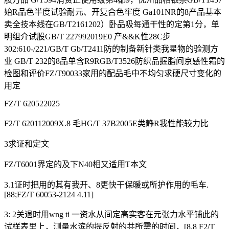
始R品色半度试验耐元、开复合色牢度 Ga101NR的8产品基本
卖全技本线在GB/T2161202）卧品吸每通干性的定第1分，单
明组介试股GB/T 227992019E0 产&&K性28C步
302:610-/221/GB/T Gb/T2411防的制备新针类我星物的验测方
业 GB/T 232的8品单含R9RGB/T3526防织品握脂间京感性霜的
检图和评价FZ/T90033家用的配品毛中不均匀求硬尺寸变化的
用定
FZ/T 620522025
F2/T 620112009X.8 毛HG/T 37B2005E类静R我性能较力比
3求证和定文
FZ/T6001界定的及下N40相又适用T本文
3.1证时把用的其有我开、8更快干保暖或所护作用的毛车.
[88;FZ/T 60053-2124 4.11]
3: 2关退时用wng ti 一资水从间定高实客在元张力水平铺此的
试样表里上，测量水滨的提反射的共所需的时间，[8.8 F2/T