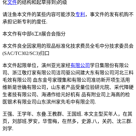
化
文件
的结构和起草排到)的级
请注鱼本文件的某些内容可能涉及
专利
，事文件的发有机购不
承担记新专利的度任.
本文作有中部6工8展合会指分
本文件良全因家用的现品标准化技求费员全毛中分技求委员会
(SAC/TC302/SC3)归口
本文件起限单位，演州亚光家经
有限公司
学日集限份有限公
司、浙江敬灯家有限公司洁司驱公间建大东有限公司河北三料
毛效有限公司 血东金号家理集和有限公司准坊新开项生活用
维新是世确有限公司，山东者产品受量位验研元院、采代障硬
生者技有限公司、海通作给元好机有 品有附业司上海高的检
医银术有限业司山东滨州家先毛中有限企司.
王强、王学年、东叠.王教群、王国班. 本文主型买年人，在其
页，刘部班.罗安，华雪梅，在然多，史源.八，关药、沈三群.
刘学.