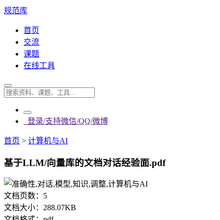
规范库
首页
交流
课题
在线工具
登录/支持微信/QQ/微博
首页
>
计算机与AI
基于LLM/向量库的文档对话经验面.pdf
文档页数：
5
文档大小：
288.07KB
文档格式：
pdf