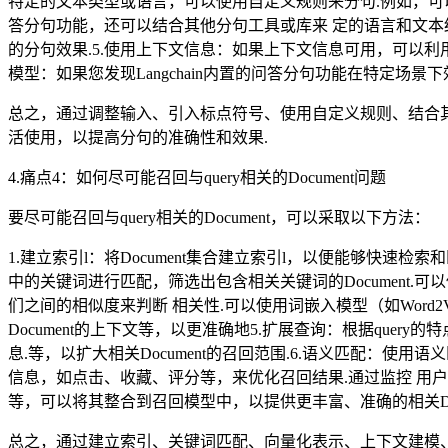
特定的文本类型或语言，可以使用自定义规则来分句.例如，可以编
答分句功能，还可以结合其他分句工具或库来 定的语言和文本结构.
的分句效果.5.使用上下文信息：如果上下文信息可用，可以利
模型：如果您发现Langchain内置的问答分句功能在特定
总之，通过调整输入、引入标点符号、使用自定义规则、结合其他
活使用，以提高分句的准确性和效果.
4.痛点4：如何尽可能召回与query相关的Document问题
要尽可能召回与query相关的Document，可以采取以下方法：
1.建立索引l：将Document集合建立索引l，以便能够快速检索和匹配相
中的关键词进行匹配，筛选出包含相关关键词的Document.可以使
们之间的相似度来判断 相关性.可以使用词嵌入模型（如Word2V
Document的上下文等，以更准确地5.扩展查询：根据qu
息.等，以扩大相关Document的召回范围.6.语义匹配：使用语义
信息，如点击、收藏、评分等，来优化召回结果.通过监控 用户
等，可以将其整合到召回模型中，以提供更丰富、准确的相关Do
总之，通过建立索引、关键词匹配、向量化表示、上下文建模、查