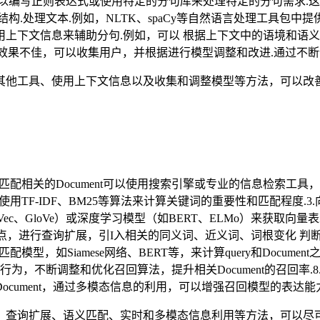
写正则表达式或使用特定的分句库来处理特定的分句需求.这样可以
处理文本.例如，NLTK、spaCy等自然语言处理工具包中提供
用上下文信息来辅助分句.例如，可以 根据上下文中的语境和语义
场景下效果不佳，可以收集用户，并根据进行模型调整和改进.通过不
工具、使用上下文信息以及收集和调整模型等方法，可以改善Lan
关的Document可以使用搜索引擎或专业的信息检索工具，如Elastics
用TF-IDF、BM25等算法来计算关键词的重要性和匹配程度.3.向
ec、GloVe）或深度学习模型（如BERT、ELMo）来获取向量
ery的特点，进行查询扩展，引I入相关的同义词、近义词、词根变化
匹配模型，如Siamese网络、BERT等，来计算query和Docu
行为，不断调整和优化召回算法，提升相关Document的召回率
cument，通过多模态信息的利用，可以增强召回模型的表达能
询扩展、语义匹配、实时和多模态信息利用等方法，可以尽可能召回与