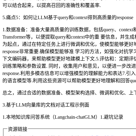
可以结合起来，以提高召回的准确性和覆盖率.
5.痛点5：如何让LLM基于query和context得到高质量的response
1.数据准备：准备大量高质量的训练数据，包括query、cont
Transformer等，以便提取query和context中的重 
为起点，通过在特定任务上进行微调和优化，使模型能够更好地理解qu
response非常重要.确保模型能够准 学习的方法，如强化对
下文编码器，来帮助模型更好地建模上下文.5.评估和：定期评估
训练策略和参数设置. 同时，收集用户和意见，以便进一步改
response.利用多模态信息可以增强模型的理解能力和表达7.
的语言模型等.利用这些资源可以帮助模型更好地理解和回答query，
总之，通过合适的数据准备、模型架构选择、微调和优化、上下文建模
3.基于LLM向量库的文档对话工程示例面
1.本地知识库问答系统（Langchain-chatGLM）1.避坑记录
资源链接