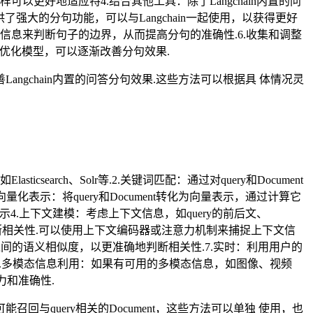
更好地适应特4.结合其他工具：除了Langchain内置的问
了强大的分句功能，可以与Langchain一起使用，以获得更好
信息来判断句子的边界，从而提高分句的准确性.6.收集和调整
断优化模型，可以逐渐改善分句效果.
gchain内置的问答分句效果.这些方法可以根据具 体情况灵
earch、Solr等.2.关键词匹配：通过对query和Document
量化表示：将query和Document转化为向量表示，通过计算它
表示4.上下文建模：考虑上下文信息，如query的前后文、
 判断相关性.可以使用上下文编码器或注意力机制来捕捉上下文信
ment之间的语义相似度，以更准确地判断相关性.7.实时：利用用户的
.8.多模态信息利用：如果有可用的多模态信息，如图像、视频
力和准确性.
query相关的Document，这些方法可以单独 使用，也