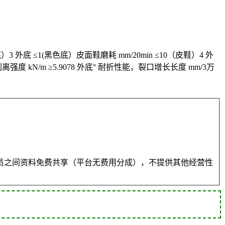
底）3 外底 ≤1(黑色底）皮面鞋磨耗 mm/20min ≤10（皮鞋）4 外
 剥离强度 kN/m ≥5.9078 外底° 耐折性能，裂口增长长度 mm/3万
员之间资料免费共享（平台无费用分成），不提供其他经营性