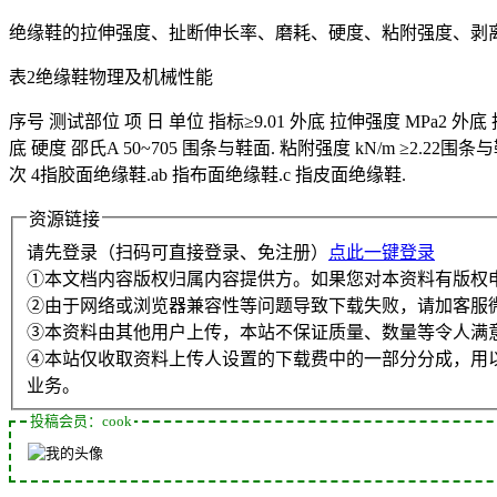
绝缘鞋的拉伸强度、扯断伸长率、磨耗、硬度、粘附强度、剥离
表2绝缘鞋物理及机械性能
序号 测试部位 项 日 单位 指标≥9.01 外底 拉伸强度 MPa2 外底 
底 硬度 邵氏A 50~705 围条与鞋面. 粘附强度 kN/m ≥2.22围条
次 4指胶面绝缘鞋.ab 指布面绝缘鞋.c 指皮面绝缘鞋.
资源链接
请先登录（扫码可直接登录、免注册）
点此一键登录
①本文档内容版权归属内容提供方。如果您对本资料有版权
②由于网络或浏览器兼容性等问题导致下载失败，请加客服
③本资料由其他用户上传，本站不保证质量、数量等令人满
④本站仅收取资料上传人设置的下载费中的一部分分成，用
业务。
投稿会员：cook