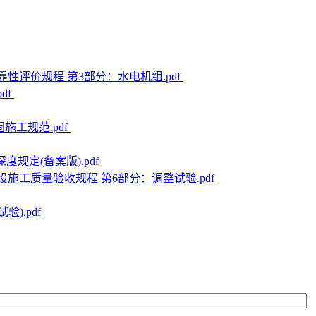
设备可靠性评价规程 第3部分：水电机组.pdf
df
固施工规范.pdf
深度规定(备案版).pdf
 电力建设施工质量验收规程 第6部分：调整试验.pdf
验).pdf