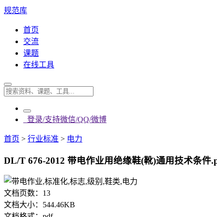
规范库
首页
交流
课题
在线工具
登录/支持微信/QQ/微博
首页
>
行业标准
>
电力
DL/T 676-2012 带电作业用绝缘鞋(靴)通用技术条件.p
文档页数：
13
文档大小：
544.46KB
文档格式：
pdf