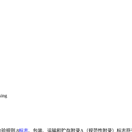
king
检验规则.8
标志
、包装、运输和贮存附录A（规范性附录）标志符