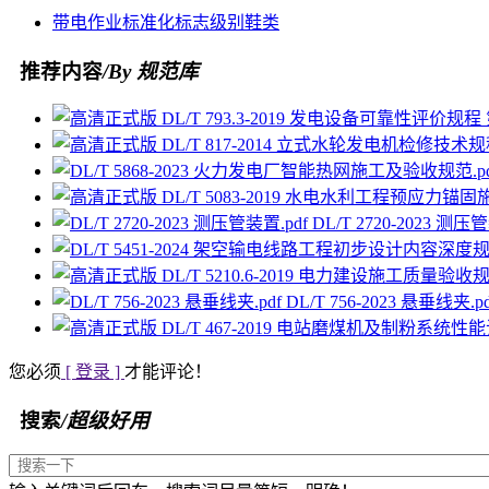
带电作业
标准化
标志
级别
鞋类
推荐内容
/By 规范库
DL/T 2720-2023 测压
DL/T 756-2023 悬垂线夹.p
您必须
[ 登录 ]
才能评论！
搜索
/超级好用