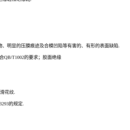
物、明显的压膜痕迹及合模凹陷等有害的、有形的表面缺陷.
QB/T1002的要求；胶面绝缘
滑花纹.
293的规定.