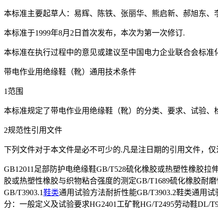
本标准主要起草人：易辉、陈铁、张丽华、熊启新、郝旭东、李
本标准于1999年8月2日首次发布，本次为第一次修订.
本标准在执行过程中的意见或建议至中国电力企业联合会标准化管理
带电作业用绝缘鞋（靴）通用技术条件
1范围
本标准规定了带电作业用绝缘鞋（靴）的分类、要求、试验、检
2规范性引用文件
下列文件对于本文件是必不可少的.凡是注日期的引用文件，仅
GB12011足部防护电绝缘鞋GB/T528硫化橡胶或热塑性橡胶
胶或热塑性橡胶与织物粘合强度的测定GB/T1689硫化橡胶耐磨性
GB/T3903.1
鞋类
通用试验方法耐折性能GB/T3903.2鞋类通用试
分：一般定义及试验要求HG2401工矿靴HG/T2495劳动鞋DL/