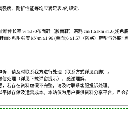
强度、耐折性能等均应满足表2的规定.
扯断伸长率 % ≥370布面鞋（胶面鞋）磨耗 cm/1.61km ≤1.6(浅色
与鞋面b 粘附强度 kN/m ≥1.96 (单面)6 ≥1.57（防寒）鞋帮与外底“
申诉，请及时联系我方进行处理（联系方式详见页脚）。
微信处理（详见下载弹窗提示），感谢理解。
意，若存在资料虚假不完整，请及时联系客服投诉处理。
以平摊存储及运营成本。本站仅为用户提供资料分享平台，且会