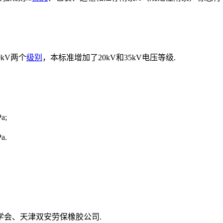
kV两个
级别
，本标准增加了20kV和35kV电压等级.
a;
a.
会、天津双安劳保橡胶公司.