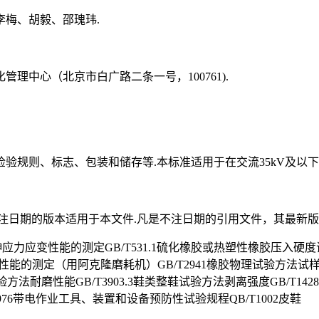
梅、胡毅、邵瑰玮.
中心（北京市白广路二条一号，100761).
验规则、标志、包装和储存等.本标准适用于在交流35kV及以
注日期的版本适用于本文件.凡是不注日期的引用文件，其最新版
拉伸应力应变性能的测定GB/T531.1硫化橡胶或热塑性橡胶压入硬
能的测定（用阿克隆磨耗机）GB/T2941橡胶物理试验方法试样制备和
验方法耐磨性能GB/T3903.3鞋类整鞋试验方法剥离强度GB/T142
T976带电作业工具、装置和设备预防性试验规程QB/T1002皮鞋