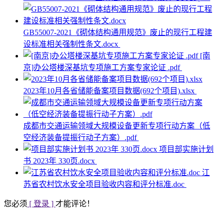
GB55007-2021《砌体结构通用规范》废止的现行工程建
设标准相关强制性条文.docx
[南
京]办公塔楼深基坑专项施工方案专家论证 .pdf
2023年10月各省储能备案项目数据(692个项目).xlsx
成都市交通运输领域大规模设备更新专项行动方案（低
空经济装备提振行动子方案）.pdf
项目部实施计划
书 2023年 330页.docx
江
苏省农村饮水安全项目验收内容和评分标准.doc
您必须
[ 登录 ]
才能评论！