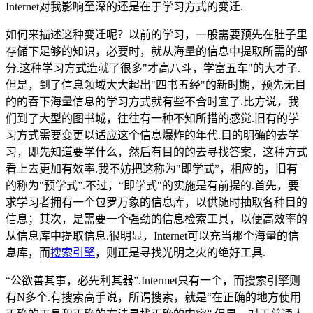
Internet对我影响至深的还是在于学习方式的变迁.
如何来描述这种变迁呢？以前的学习，一般需要预先在肚子里
存储下足够的知识，必要时，就从海量的信息中提取所需的部
分.这种学习方式造就了很多"才高八斗，学富五车"的大才子.
但是，到了信息领域大大超出"四书五经"的新时期，预先无目
的的吞下海量信息的学习方式就有些不合时宜了.比方说，我
们到了大型的图书城，往往有一种不知所措的感觉.旧有的学
习方式需要变更以适应这个信息爆炸的年代.目的明确的去学
习，即先知道要学什么，然后有目的的去寻找答案，这种方式
看上去更加有效率.我不妨把这称为"即学式”，相应的，旧有
的称为"预学式”.不过，“即学式"的实施是有前提的.首先，要
求学习者拥有一个包罗万象的信息库，以供随时抽取各种目的
信息；其次，是需要一个强劲的信息检索工具，以便高效率的
从信息库中提取信息.很明显，Internet可以充当那个海量的信
息库，而
搜索引擎
，则正是寻找光明之火的绝好工具.
“公欲善其事，必先利其器”.Intermet只有一个，而搜索引擎则
有N多个.有搜索高手说，所谓搜索，就是“在正确的地方使用