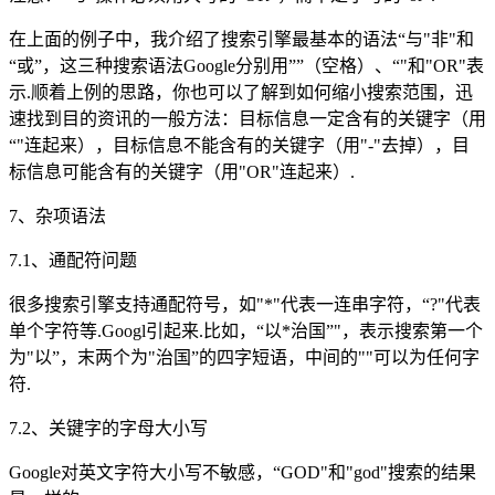
在上面的例子中，我介绍了搜索引擎最基本的语法“与"非"和
“或”，这三种搜索语法Google分别用””（空格）、“"和"OR"表
示.顺着上例的思路，你也可以了解到如何缩小搜索范围，迅
速找到目的资讯的一般方法：目标信息一定含有的关键字（用
“"连起来），目标信息不能含有的关键字（用"-"去掉），目
标信息可能含有的关键字（用"OR"连起来）.
7、杂项语法
7.1、通配符问题
很多搜索引擎支持通配符号，如"*"代表一连串字符，“?"代表
单个字符等.Googl引起来.比如，“以*治国”"，表示搜索第一个
为"以”，末两个为"治国”的四字短语，中间的""可以为任何字
符.
7.2、关键字的字母大小写
Google对英文字符大小写不敏感，“GOD"和"god"搜索的结果