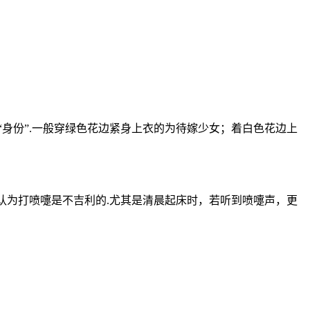
身份”.一般穿绿色花边紧身上衣的为待嫁少女；着白色花边上
认为打喷嚏是不吉利的.尤其是清晨起床时，若听到喷嚏声，更