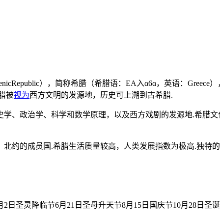
HellenicRepublic），简称希腊（希腊语：EA入α6α，英语
腊被
视为
西方文明的发源地，历史可上溯到古希腊.
史学、政治学、科学和数学原理，以及西方戏剧的发源地.希腊文
北约的成员国.希腊生活质量较高，人类发展指数为极高.独特的
2日圣灵降临节6月21日圣母升天节8月15日国庆节10月28日圣诞节