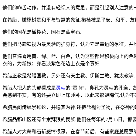
他们的咋舌动作，并没有轻视人的意思，而是引起别人注意的
在希腊，橄榄树是和平与智慧的象征.橄榄枝是平安、和平、友
他们的国花是橄榄花，国石是蓝宝石.
他们把马蹄铁视为最灵验的护身符，认为它是幸运的象征，并具
他们普遍喜用黄、绿、蓝、白色，认为这些都是积极向上的色彩
衣的，为新娘；穿看淡紫色花边上衣是个寡妇.
希腊正教是希腊国教，另外还有天主教、伊斯兰教、犹太教等.
希腊人把人的头部看成是
灵魂
的“灵府”，鼻孔为灵魂的孔道，
会感到不安，有的还要立即上床睡卧，以此来躲避晦气.认为不
希腊民间传统崇拜蛇，并喻其为神.还把盐视为圣物，在祭神的
希腊品都山区还有个崇拜狼的民族.他们在每年的7月15日，都要
希腊人对大蒜和石斩感情很深，在春节前后，有些家庭总愿意编