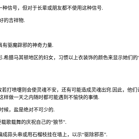
一种信号，但对于长辈或朋友都不使用这种信号.
好的吉祥物.
有驱魔辟邪的神奇力量.
.希腊马其顿地区的妇女，习惯以上衣装饰的颜色来显示她们的“
故若打喷嚏则会使灵魂不安，还有可能造成灵魂出窍.因此，他们
这样做一天之内随时都可能遇到不愉快的事情.
时候，盐是绝对不可少的.
载歌载舞的庆祝自己的“狼节”.
成蒜头串或用石榴枝挂在墙上，以示“驱除邪恶”.