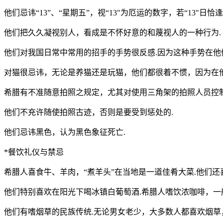
他们忌讳“13”、“星期五”，视“13"为厄运的数字，若“13"日
他们把久久凝视别人，看成是不怀好意的和蔑视人的一种行为.
他们对我国日常中常用的招手的手势很反感.因为这种手势在他
对猫很忌讳，无论是养猫还是玩猫，他们都很着不惯，因为在
希腊有不准随意拍照之规定，尤其对使用三角架的拍照人员控制
他们不充许随使拍照古迹，否则是要受到惩处的.
他们忌讳黑色，认为黑色象征死亡.
*餐饮礼仪与禁忌
希腊人喜食牛、羊肉，“煮羊头”在当地是一道佳肴大菜.他们还
他们特别喜欢在阳光下喝冰镇白葡萄酒.希腊人嗜饮浓咖啡，一
他们有嗜烟草的民族传统.无论男女老少，大多数人都喜欢烟草