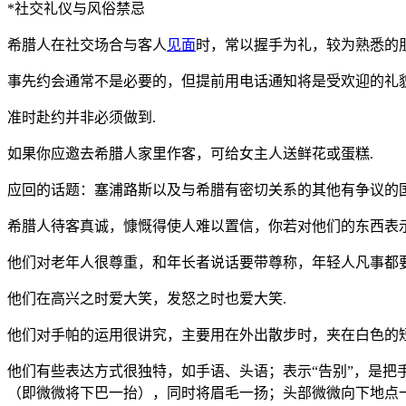
*社交礼仪与风俗禁忌
希腊人在社交场合与客人
见面
时，常以握手为礼，较为熟悉的朋
事先约会通常不是必要的，但提前用电话通知将是受欢迎的礼貌
准时赴约并非必须做到.
如果你应邀去希腊人家里作客，可给女主人送鲜花或蛋糕.
应回的话题：塞浦路斯以及与希腊有密切关系的其他有争议的国
希腊人待客真诚，慷慨得使人难以置信，你若对他们的东西表
他们对老年人很尊重，和年长者说话要带尊称，年轻人凡事都要
他们在高兴之时爱大笑，发怒之时也爱大笑.
他们对手帕的运用很讲究，主要用在外出散步时，夹在白色的
他们有些表达方式很独特，如手语、头语；表示“告别”，是把手
（即微微将下巴一抬），同时将眉毛一扬；头部微微向下地点一下表