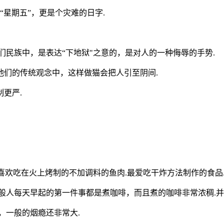
恰逢“星期五”，更是个灾难的日字.
们民族中，是表达“下地狱"之意的，是对人的一种侮辱的手势.
他们的传统观念中，这样做猫会把人引至阴间.
更严.
喜欢吃在火上烤制的不加调料的鱼肉.最爱吃干炸方法制作的食品
般人每天早起的第一件事都是煮咖啡，而且煮的咖啡非常浓稠.并
，一般的烟瘾还非常大.