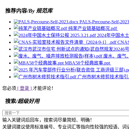
推荐内容
/By 规范库
PALS-Precourse-Self-202
纯苯产业链基础概况.pdf
2024年中国水土保
CNA
废水、废气、
MBA58个经典故事.ppt
广州市树木修剪技术指引.p
您必须
[ 登录 ]
才能评论！
搜索
/超级好用
输入关键词后回车，搜索词尽量简短、明确！
关键词建议使用标准编号、专业词汇等指向性较强的短语、词