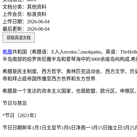
文档分类：
其他资料
上传会员：
标准资料
上传日期：
2026-06-04
最后更新：
2026-06-04
获取高清文档
希腊
共和国（希腊语：E入入nvukn△nuokpatiα，英语：The
半岛南部的伯罗奔尼撒半岛和爱琴海中的3000余座岛屿构成.希
希腊是民主制度、西方哲学、奥林匹克运动会、西方文学、历
帝和拜占庭帝国传播至西方世界和东方世界.
希腊是一个发达的资本主义国家，也是欧盟、欧元区、申根区、
节日与禁忌
*节日（2021年）
节日日期新年1月1日主显节1月6日净周一3月15日独立日3月25月