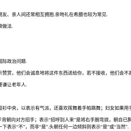
友、亲人间还常相互拥抱.亲吻礼在希腊也较为常见.
做法.
际政治问题.
示赞赏，他们会诚息地将这件东西送给你，若不接收，他们会不高
谦让老年人.
短衫中央，以表示有气派，还喜欢挥舞着手帕跳舞；妇女如果用手
背朝向对方招手；表示“招呼别人来”是将右手腕弯拢，朝自已胸前
示“不”，而非“是”.头朝任何一边倾斜则表示“是”或“当然”.