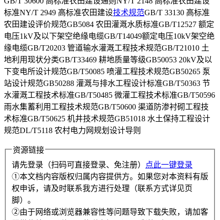
GB/T 30600 高标准农田建设通则NY/T 2148 高标准农田建设
标准NY/T 2949 高标准农田建设
技术规范
GB/T 33130 高标准
农田建设评价规范GB5084 农田灌溉水质标准GB/T12527 额定
电压1kV及以下架空绝缘电缆GB/T14049额定电压10kV架空绝
缘电缆GB/T20203 管道输水灌溉工程技术规范GB/T21010 土
地利用现状分类GB/T33469 耕地质量等级GB50053 20kV及以
下变电所设计规范GB/T50085 喷灌工程技术规范GB50265 泵
站设计规范GB50288 灌溉与排水工程设计标准GB/T50363 节
水灌溉工程技术标准GB/T50485 微灌工程技术标准GB/T50596
雨水集蓄利用工程技术规范GB/T50600 渠道防渗衬砌工程技
术标准GB/T50625 机井技术规范GB51018 水土保持工程设计
规范DL/T5118 农村电力网规划设计导则
资源链接
请先登录（扫码可直接登录、免注册）
点此一键登录
①本文档内容版权归属内容提供方。如果您对本资料有版
权申诉，请及时联系我方进行处理（联系方式详见页
脚）。
②由于网络或浏览器兼容性等问题导致下载失败，请加客