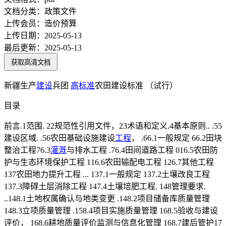
文档分类：
政策文件
上传会员：
造价预算
上传日期：
2025-05-13
最后更新：
2025-05-13
获取高清文档
新疆生产
建设
兵团
高标准
农田建设标准 （试行）
目录
前言.1范围. 22规范性引用文件，23术语和定义.4基本原则.. .55
建设区域. .56农田基础设施建设
工程
， .66.1一般规定 66.2田块
整治工程76.3
灌溉
与排水工程 .76.4田间道路工程 016.5农田防
护与生态环境保护工程 116.6农田输配电工程 126.7其他工程
137农田地力提升工程 ... 137.1一般规定 137.2土壤改良工程
137.3障碍土层消除工程 147.4土壤培肥工程. 148管理要求.
..148.1土地权属确认与地类变更 .148.2项目储备库质量管理
148.3立项质量管理 .158.4项目实施质量管理 168.5验收与建设
评价， 168.6耕地质量评价监测与信息化管理 168.7建后管护17