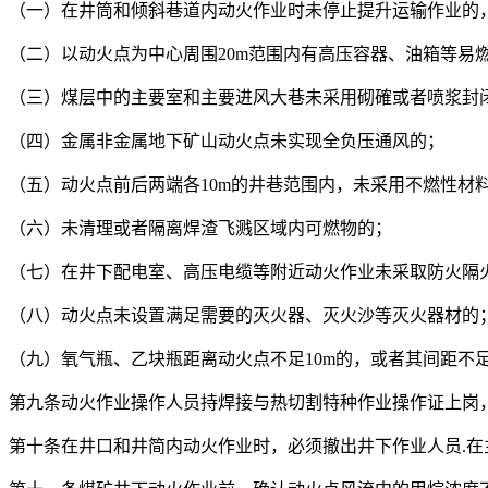
（一）在井筒和倾斜巷道内动火作业时未停止提升运输作业的
（二）以动火点为中心周围20m范围内有高压容器、油箱等易
（三）煤层中的主要室和主要进风大巷未采用砌確或者喷浆封
（四）金属非金属地下矿山动火点未实现全负压通风的；
（五）动火点前后两端各10m的井巷范围内，未采用不燃性材
（六）未清理或者隔离焊渣飞溅区域内可燃物的；
（七）在井下配电室、高压电缆等附近动火作业未采取防火隔
（八）动火点未设置满足需要的灭火器、灭火沙等灭火器材的
（九）氧气瓶、乙块瓶距离动火点不足10m的，或者其间距不足5
第九条动火作业操作人员持焊接与热切割特种作业操作证上岗
第十条在井口和井简内动火作业时，必须撤出井下作业人员.在