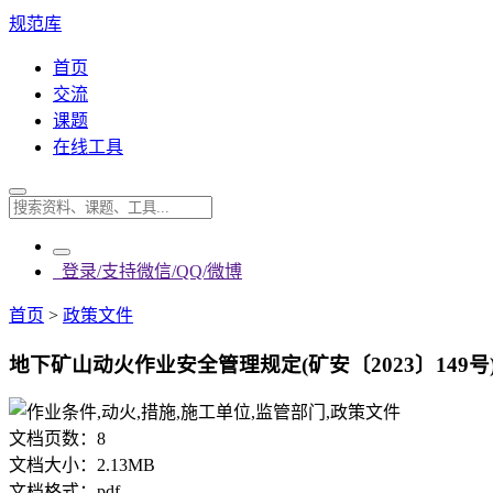
规范库
首页
交流
课题
在线工具
登录/支持微信/QQ/微博
首页
>
政策文件
地下矿山动火作业安全管理规定(矿安〔2023〕149号).
文档页数：
8
文档大小：
2.13MB
文档格式：
pdf