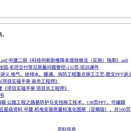
语。
中建二局《科技创新助推降本增效做法（实施）指南》.pdf
桂园-毛坯交付常见质量问题管控-132页-培训课件
电气、给排水、暖通、消防工程重点施工工艺-图文PPT讲
建《项目实操手册 商务工程师》
中建《项目实操手册 项目总工程师》
书
公路工程之路基防护与支挡施工技术，138页PPT，可编辑
中建-机电安装质量标准化图册（定稿版），共160
资料信息