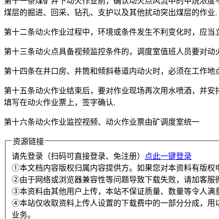
第十一条煤矿井下动火作业前，确认动火点风流中的甲烷浓度不
煤层的掘进、回采、钻孔、支护以及其他扰动突出煤层的作业.
第十二条动火作业过程中，环境或条件发生不利变化时，应当
第十三条动火点具备视频监控条件的，调度室值班人员要对动
第十四条在井口房、井筒和倾斜巷道内动火时，必须在工作地
第十五条动火作业结束后，要对作业现场再次用水喷酒，并安排
填写在动火作业票上，签字确认.
第十六条动火作业监控视频、动火作业票由矿调度室统一
资源链接
请先登录（扫码可直接登录、免注册）
点此一键登录
①本文档内容版权归属内容提供方。如果您对本资料有版权
②由于网络或浏览器兼容性等问题导致下载失败，请加客服
③本资料由其他用户上传，本站不保证质量、数量等令人满
④本站仅收取资料上传人设置的下载费中的一部分分成，用
业务。