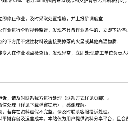
超过0.5%、附近20m范围内巷道顶部和支护背板无瓦斯积存
立即停止作业，及时采取处置措施，并上报矿调度室.
火作业进行全程视频监督，发现不具备作业条件的，立即下达停止
点的下方用不燃性材料设施接受掉落的火星或其他高温物质.
专人在作业地点检查1h，发现异常，立即处理.施工单位负责
申诉，请及时联系我方进行处理（联系方式详见页脚）。
微信处理（详见下载弹窗提示），感谢理解。
意，若存在资料虚假不完整，请及时联系客服投诉处理。
以平摊存储及运营成本。本站仅为用户提供资料分享平台，且会