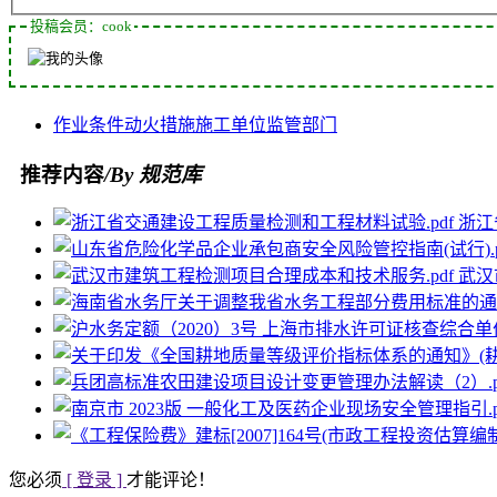
投稿会员：cook
作业条件
动火
措施
施工单位
监管部门
推荐内容
/By 规范库
浙江
武汉
您必须
[ 登录 ]
才能评论！