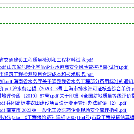
省交通建设工程质量检测和工程材料试验.pdf
山东省危险化学品企业承包商安全风险管控指南(试行).pdf
市建筑工程检测项目合理成本和技术服务.pdf
海南省水务厅关于调整我省水务工程部分费用标准的通知.p
沪水务定额（2020）3号 上海市排水许可证核查综合单价.p
关于印发《全国耕地质量等级评价指标体
兵团高标准农田建设项目设计变更管理办法解读（2）.pdf
南京市 2023版 一般化工及医药企业现场安全管理指引.pdf
《工程保险费》建标[2007]164号(市政工程投资估算编制