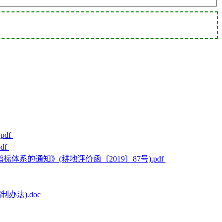
df
df
系的通知》(耕地评价函〔2019〕87号).pdf
办法).doc