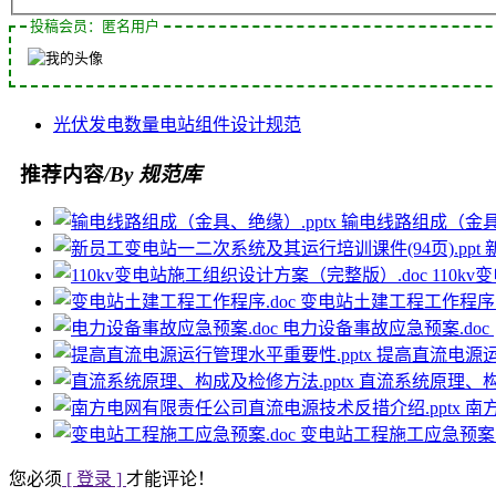
投稿会员：匿名用户
光伏发电
数量
电站
组件
设计规范
推荐内容
/By 规范库
输电线路组成（金具、
110k
变电站土建工程工作程序.
电力设备事故应急预案.doc
提高直流电源运
直流系统原理、构成
南
变电站工程施工应急预案.
您必须
[ 登录 ]
才能评论！