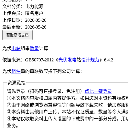
文档分类：
电力能源
上传会员：
匿名用户
上传日期：
2026-05-26
最后更新：
2026-05-26
获取高清文档
光伏
电站
组串
数量
计算
依据来源：GB50797-2012《
光伏发电
站
设计规范
》6.4.2
光伏
组件
串的串联数应按下列公司计算：
资源链接
请先登录（扫码可直接登录、免注册）
点此一键登录
①本文档内容版权归属内容提供方。如果您对本资料有版权
②由于网络或浏览器兼容性等问题导致下载失败，请加客服
③本资料由其他用户上传，本站不保证质量、数量等令人满
④本站仅收取资料上传人设置的下载费中的一部分分成，用
业务。