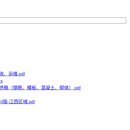
运维.pdf
x
稿（钢筋、模板、混凝土、砌体）.pdf
-江西区域.pdf