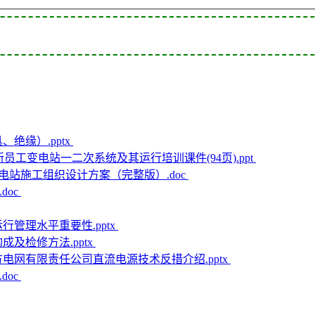
绝缘）.pptx
新员工变电站一二次系统及其运行培训课件(94页).ppt
v变电站施工组织设计方案（完整版）.doc
doc
行管理水平重要性.pptx
及检修方法.pptx
方电网有限责任公司直流电源技术反措介绍.pptx
doc