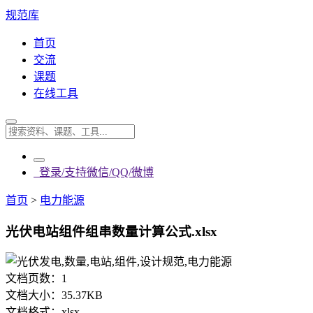
规范库
首页
交流
课题
在线工具
登录/支持微信/QQ/微博
首页
>
电力能源
光伏电站组件组串数量计算公式.xlsx
文档页数：
1
文档大小：
35.37KB
文档格式：
xlsx