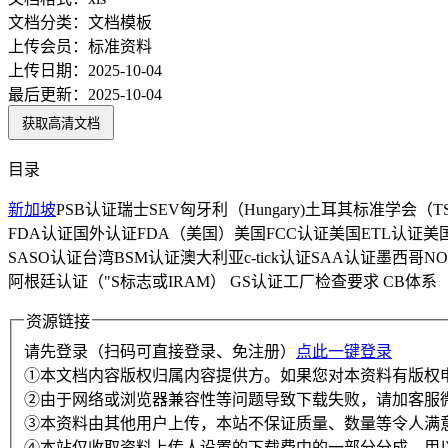
文档分类：
文档模板
上传会员：
标准资料
上传日期：
2025-10-04
最后更新：
2025-10-04
获取高清文档
目录
新加坡
PSB认证瑞士SEV匈牙利（Hungary)土耳其标准学
FDA认证国外认证FDA（美国）美国FCC认证美国ETL认证美国
SASO认证台湾BSM认证澳大利亚c-tick认证SAA认证墨西哥
阿根廷认证（"S标志或IRAM） GS认证工厂检查要求 CB体系
资源链接
请先登录（扫码可直接登录、免注册）
点此一键登录
①本文档内容版权归属内容提供方。如果您对本资料有版权
②由于网络或浏览器兼容性等问题导致下载失败，请加客服
③本资料由其他用户上传，本站不保证质量、数量等令人满
④本站仅收取资料上传人设置的下载费中的一部分分成，用