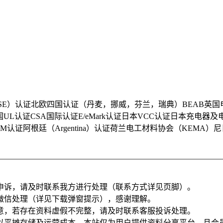
会（TSE）认证北欧四国认证（丹麦，挪威，芬兰，瑞典）BEAB英
UL认证CSA国际认证E/eMark认证日本VCC认证日本充电器及电
NOM认证阿根廷（Argentina）认证荷兰电工材料协会（KEMA）
申诉，请及时联系我方进行处理（联系方式详见页脚）。
微信处理（详见下载弹窗提示），感谢理解。
意，若存在资料虚假不完整，请及时联系客服投诉处理。
以平摊存储及运营成本。本站仅为用户提供资料分享平台，且会