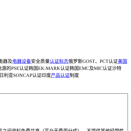
国电器及
电器设备
安全质量
认证标志
俄罗斯GOST、PCT认证
美国
源的PSE认证韩国EK-MARK认证韩国EMC及MIC认证沙特
尼日利亚SONCAP认证印度
产品认证
制度
员之间资料免费共享（平台无费用分成），不提供其他经营性