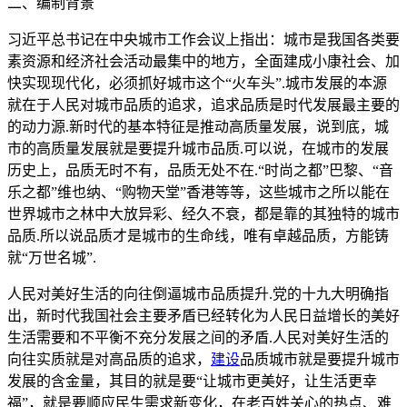
二、编制背景
习近平总书记在中央城市工作会议上指出：城市是我国各类要
素资源和经济社会活动最集中的地方，全面建成小康社会、加
快实现现代化，必须抓好城市这个“火车头”.城市发展的本源
就在于人民对城市品质的追求，追求品质是时代发展最主要的
的动力源.新时代的基本特征是推动高质量发展，说到底，城
市的高质量发展就是要提升城市品质.可以说，在城市的发展
历史上，品质无时不有，品质无处不在.“时尚之都”巴黎、“音
乐之都”维也纳、“购物天堂”香港等等，这些城市之所以能在
世界城市之林中大放异彩、经久不衰，都是靠的其独特的城市
品质.所以说品质才是城市的生命线，唯有卓越品质，方能铸
就“万世名城”.
人民对美好生活的向往倒逼城市品质提升.党的十九大明确指
出，新时代我国社会主要矛盾已经转化为人民日益增长的美好
生活需要和不平衡不充分发展之间的矛盾.人民对美好生活的
向往实质就是对高品质的追求，
建设
品质城市就是要提升城市
发展的含金量，其目的就是要“让城市更美好，让生活更幸
福”，就是要顺应民生需求新变化，在老百姓关心的热点、难