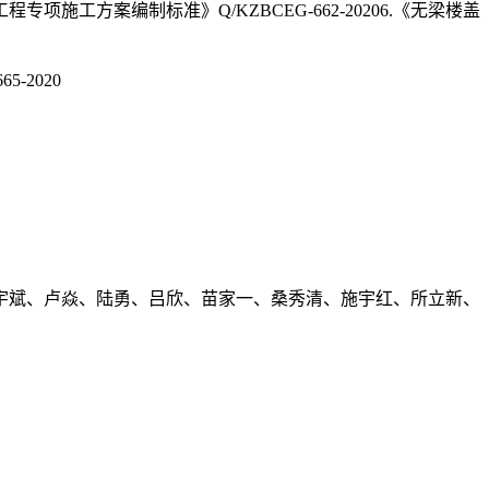
工程专项施工方案编制标准》Q/KZBCEG-662-20206.《无梁楼盖
-2020
宇斌、卢焱、陆勇、吕欣、苗家一、桑秀清、施宇红、所立新、