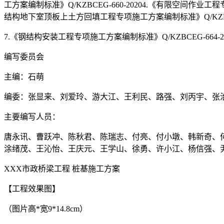
工方案编制标准》Q/KZBCEG-660-20204.《有限空间作业工程
结构地下室顶板上土方回填工程专项施工方案编制标准》Q/KZBCEG
7.《钢结构安装工程专项施工方案编制标准》Q/KZBCEG-664-2
编写委员会
主编：石萌
编委：张显来、刘爱玲、游大江、王利民、路强、刘丙宇、张
主要编写人员：
唐永讯、曹跃冲、陈秋君、陈瑞志、付亮、付小墩、韩新奇、
涂绪茂、王沁怡、王庆元、王学山、徐勇、许小江、杨信强、
XXX市政桥梁工程 桩基施工方案
【工程效果图】
（图片高*宽9*14.8cm）