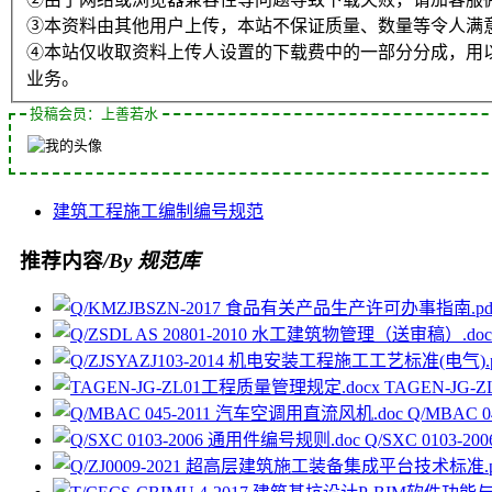
③本资料由其他用户上传，本站不保证质量、数量等令人满
④本站仅收取资料上传人设置的下载费中的一部分分成，用
业务。
投稿会员：上善若水
建筑工程
施工
编制
编号
规范
推荐内容
/By 规范库
TAGEN-JG
Q/MBAC 
Q/SXC 0103-