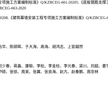
专项施工方案编制标准》Q/KZBCEG-661-20205.《底板钢筋支撑
-663-2020
0208.《建筑幕墙安装工程专项施工方案编制标准》Q/KZBCEG-665
治华、陈硕晖、于大海、高海、胡鸿志、上官越然
何少春、蒋鑫、康聪、李松、李金柱、李元春、梁川、刘超、娄
尹硕、张徐、周吴、张翼、张良海、赵亢、赵春鹏、周忠林