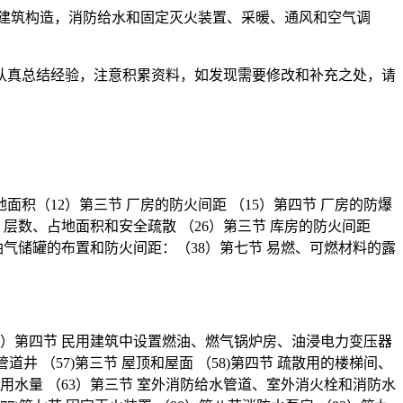
建筑构造，消防给水和固定灭火装置、采暖、通风和空气调
认真总结经验，注意积累资料，如发现需要修改和补充之处，请
地面积（12）第三节 厂房的防火间距 （15）第四节 厂房的防爆
级、层数、占地面积和安全疏散 （26）第三节 库房的防火间距
石油气储罐的布置和防火间距：（38）第七节 易燃、可燃材料的露
（46）第四节 民用建筑中设置燃油、燃气锅炉房、油浸电力变压器
道井 （57)第三节 屋顶和屋面 （58)第四节 疏散用的楼梯间、
消防用水量 （63）第三节 室外消防给水管道、室外消火栓和消防水