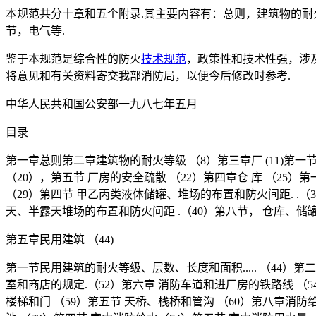
本规范共分十章和五个附录.其主要内容有：总则，建筑物的
节，电气等.
鉴于本规范是综合性的防火
技术规范
，政策性和技术性强，涉
将意见和有关资料寄交我部消防局，以便今后修改时参考.
中华人民共和国公安部一九八七年五月
目录
第一章总则第二章建筑物的耐火等级 （8）第三章厂 (11)第一
（20），第五节 厂房的安全疏散 （22）第四章仓 库 （25
（29）第四节 甲乙丙类液体储罐、堆场的布置和防火间距. .
天、半露天堆场的布置和防火问距 .（40）第八节， 仓库、储
第五章民用建筑 （44)
第一节民用建筑的耐火等级、层数、长度和面积..... （44）
室和商店的规定.（52）第六章 消防车道和进厂房的铁路线 （54
楼梯和门 （59）第五节 天桥、栈桥和管沟 （60）第八章消防