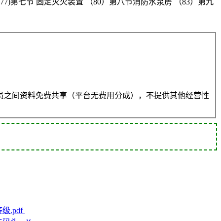
7)第七节 固定灭火装置 （80）第八节消防水泵房 （83）第九
员之间资料免费共享（平台无费用分成），不提供其他经营性
级.pdf