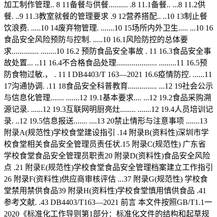
加工制作管理.. 8 11备餐与供餐.......... .8 11.1备餐.. ...8 11.2供
餐. ..9 11.3教室就餐的管理要求 .9 12营养搭配.. ..10 13制止餐
饮浪费. .....10 14废弃物管理. .......10 15场所内外卫生..... ...10 16
食品安全风险预防与控制. .....10 16.1风险防控的总体要
求.............. ........10 16.2 预防食品安全事故 . 11 16.3食品安全事
故处置... ..11 16.4不合格食品处理..................... .........11 16.5预
防食物过敏.， . 11 I DB4403/T 163—2021 16.6疫情防控. ......11
17沟通协调. .11 18食品安全科普教育............... ...12 19社会公示
与信息化管理....... .......12 19.1基本要求.... ...12 19.2食品采购溯
源记录. ......12 19.3互联网明厨亮灶........ .......12 19.4人员培训记
录. ..12 19.5信息报送....... ....13 20禁止情形与注意事项 .......13
附录A(规范性)学校食堂建设指引 .14 附录B(资料性)深圳市学
校食堂相关食品安全管理员责任状.15 附录C(规范性) 广东省
学校食堂食品安全管理员职责20 附录D(资料性)食品安全风险
点 .21 附录E(规范性)学校食堂食品安全管理档案建立工作指引
26 附录F(资料性)供应商审核评估 ...37 附录G(规范性) 学校食
堂禁用禁供食品39 附录H(资料性)学校食堂慎用慎供食品 .41
参考文献. .43 DB4403/T163—2021 前言 本文件按照GB/T1.1一
2020《标准化工作导则第1部分：标准化文件的结构和起草规