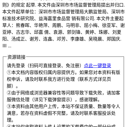
则》的规定 起草. 本文件由深圳市市场监督管理局提出并归口.
本文件起草单位：深圳市市场监督管理局大鹏监管局、深圳市
标准技术研究院、益海嘉里食品营 销有限公司. 本文件主要起
草人：熊春晖、华艳萍、周鹏、马明非、屈小梅、徐亚军、谢
亚婷、古志华、邱嘉 倩、袁源、郭剑锋、黄婷、珠娜、刘夏
阳、汤成正、谢芳、连鑫、邓芳、李康雄、吴晓晨、郑国庆.
Ⅲ ...
资源链接
请先登录（扫码可直接登录、免注册）
点此一键登录
①本文档内容版权归属内容提供方。如果您对本资料有版
权申诉，请及时联系我方进行处理（联系方式详见页
脚）。
②由于网络或浏览器兼容性等问题导致下载失败，请加客
服微信处理（详见下载弹窗提示），感谢理解。
③本资料由其他用户上传，本站不保证质量、数量等令人
满意，若存在资料虚假不完整，请及时联系客服投诉处
理。
④本站仅收取资料上传人设置的下载费中的一部分分成，