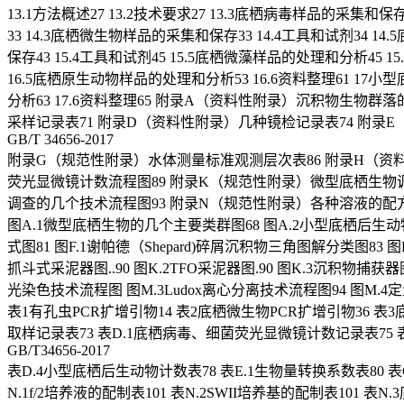
13.1方法概述27 13.2技术要求27 13.3底栖病毒样品的采集和保存2
33 14.3底栖微生物样品的采集和保存33 14.4工具和试剂34 14
保存43 15.4工具和试剂45 15.5底栖微藻样品的处理和分析45 15
16.5底栖原生动物样品的处理和分析53 16.6资料整理61 17小型
分析63 17.6资料整理65 附录A（资料性附录）沉积物生
采样记录表71 附录D（资料性附录）几种镜检记录表74 附录
GB/T 34656-2017
附录G（规范性附录）水体测量标准观测层次表86 附录H（资
荧光显微镜计数流程图89 附录K（规范性附录）微型底栖生物
调查的几个技术流程图93 附录N（规范性附录）各种溶液的配方和
图A.1微型底栖生物的几个主要类群图68 图A.2小型底栖后生动
式图81 图F.1谢帕德（Shepard)碎屑沉积物三角图解分类图83 
抓斗式采泥器图..90 图K.2TFO采泥器图.90 图K.3沉积物捕
光染色技术流程图 图M.3Ludox离心分离技术流程图94 图M.4
表1有孔虫PCR扩增引物14 表2底栖微生物PCR扩增引物36 表
取样记录表73 表D.1底栖病毒、细菌荧光显微镜计数记录表75 表
GB/T34656-2017
表D.4小型底栖后生动物计数表78 表E.1生物量转换系数表80 表
N.1f/2培养液的配制表101 表N.2SWII培养基的配制表101 