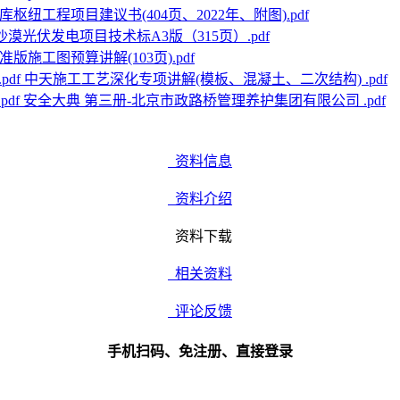
库枢纽工程项目建议书(404页、2022年、附图).pdf
沙漠光伏发电项目技术标A3版（315页）.pdf
版施工图预算讲解(103页).pdf
中天施工工艺深化专项讲解(模板、混凝土、二次结构) .pdf
安全大典 第三册-北京市政路桥管理养护集团有限公司 .pdf
资料信息
资料介绍
资料下载
相关资料
评论反馈
手机扫码、免注册、直接登录