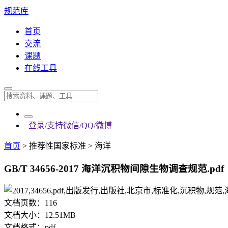
规范库
首页
交流
课题
在线工具
登录/支持微信/QQ/微博
首页
>
推荐性国家标准
>
海洋
GB/T 34656-2017 海洋沉积物间隙生物调查规范.pdf
文档页数：
116
文档大小：
12.51MB
文档格式：
pdf