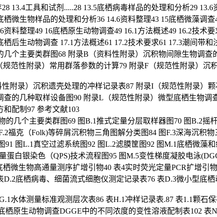
8 13.4工具和试剂.....28 13.5底栖病毒样品的处理和分析29 13.
.5底栖微生物样品的处理和分析36 14.6资料整理43 15底栖微藻调查43
.6资料整理49 16底栖原生动物调查49 16.1方法概述49 16.2技
底栖后生动物调查 17.1方法概述61 17.2技术要求61 17.3潮间带
物群落的几个主要类群图68 附录B（资料性附录）沉积物间隙生物调
E（规范性附录）常用群落参数的计算79 附录F（规范性附录）沉
料性附录）沉积遗壳处理的冲样记录表87 附录I（规范性附录）颗
调查的几种取样设备图90 附录L（规范性附录）微型底栖生物调
配制97 参考文献103
物的几个主要类群图69 图B.1推式定量分层取样器图70 图B.2
图F.2福克（Folk)等碎屑沉积物三角图解分类图84 图F.3深海沉积物三
获器图91 图L.1真空过滤系统图92 图L.2滤膜筐图92 图M.1
定量蛋白银染色（QPS)技术流程图95 图M.5变性梯度凝胶电泳(DG
3底栖微生物高通量测序扩增引物40 表4实时荧光定量PCR扩增引物41
D.2底栖病毒、细菌流式细胞仪测定记录表76 表D.3微小型底栖动物
G.1水体测量标准观测层次表86 表H.1冲样记录表.87 表1.1颗
表N.3底栖原生动物调查DGGE中的不同浓度的变性溶液配制表102 表N.