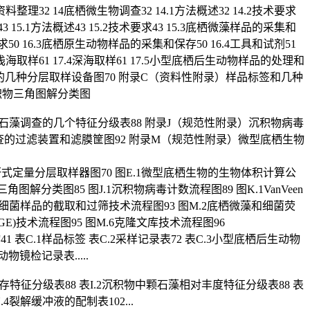
6资料整理32 14底栖微生物调查32 14.1方法概述32 14.2技术要求
 15.1方法概述43 15.2技术要求43 15.3底栖微藻样品的采集和
术要求50 16.3底栖原生动物样品的采集和保存50 16.4工具和试剂51
和浅海取样61 17.4深海取样61 17.5小型底栖后生动物样品的处理和
查的几种分层取样设备图70 附录C（资料性附录）样品标签和几种
积物三角图解分类图
石藻调查的几个特征分级表88 附录J（规范性附录）沉积物病毒
查的过滤装置和滤膜筐图92 附录M（规范性附录）微型底栖生物
摇杆式定量分层取样器图70 图E.1微型底栖生物的生物体积计算公
角图解分类图85 图J.1沉积物病毒计数流程图89 图K.1VanVeen
底栖微藻和细菌样品的截取和过筛技术流程图93 图M.2底栖微藻和细菌荧
GE)技术流程图95 图M.6克隆文库技术流程图96
 表C.1样品标签 表C.2采样记录表72 表C.3小型底栖后生动物
镜检记录表.....
石保存特征分级表88 表I.2沉积物中颗石藻相对丰度特征分级表88 表
4裂解缓冲液的配制表102...