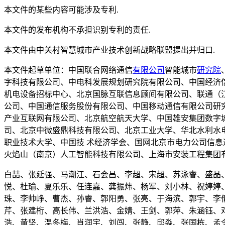
本文件的某些内容可能涉及专利.
本文件的发布机构不承担识别专利的责任.
本文件由中关村智慧城市产业技术创新战略联盟提出并归口.
本文件起草单位：中国联合网络通信
有限公司
智能城市
研究院
字科技有限公司、中电科发展规划研究院有限公司、中国经济
机电设备招标中心、北京国脉互联信息顾间有限公司、联通（
公司、中国通信服务股份有限公司、中国移动通信有限公司研
产业互联网有限公司、北京航空航天大学、中国雄安集团数字
司、北京中微盛鼎科技有限公司、北京工业大学、华北水利水
职业技术大学、中国技 术经济学会、国网北京市电力公司信
火焰山（南京）人工智能科技有限公司、上海市安装工程集团
白喆、张延强、马潮江、石会昌、李超、宋超、苏泳睿、盛晶
悦、杜瑜、夏乐乐、任连嘉、龚振炜、杨军、刘小林、祝婷婷
珠、李帅峥、曹杰、孙睿、郭阳勇、张亮、于海滨、郭宇、李
芹、张建桁、高长伟、兰洪浩、金婧、王剑、郭萍、朱涵钰、
浩、黄坚、温冬梅、肖润宇、刘闯、张静、邱淼、张国栋、孟