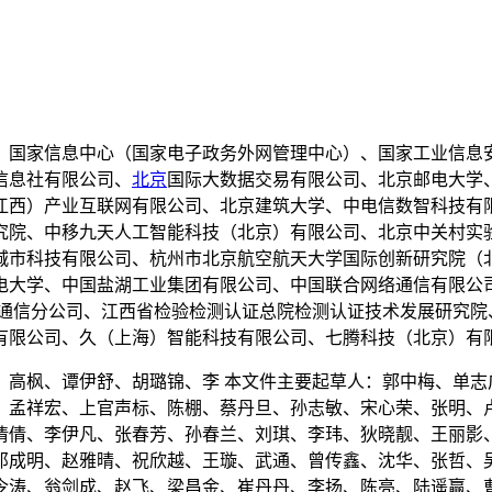
、国家信息中心（国家电子政务外网管理中心）、国家工业信息
信息社有限公司、
北京
国际大数据交易有限公司、北京邮电大学
江西）产业互联网有限公司、北京建筑大学、中电信数智科技有
究院、中移九天人工智能科技（北京）有限公司、北京中关村实验
城市科技有限公司、杭州市北京航空航天大学国际创新研究院（
电大学、中国盐湖工业集团有限公司、中国联合网络通信有限公
息通信分公司、江西省检验检测认证总院检测认证技术发展研究院
有限公司、久（上海）智能科技有限公司、七腾科技（北京）有限
、高枫、谭伊舒、胡璐锦、李 本文件主要起草人：郭中梅、单志
、孟祥宏、上官声标、陈棚、蔡丹旦、孙志敏、宋心荣、张明、
倩倩、李伊凡、张春芳、孙春兰、刘琪、李玮、狄晓靓、王丽影、
邓成明、赵雅晴、祝欣越、王璇、武通、曾传鑫、沈华、张哲、
令涛、翁剑成、赵飞、梁昌金、崔丹丹、李扬、陈亮、陆遥赢、曹