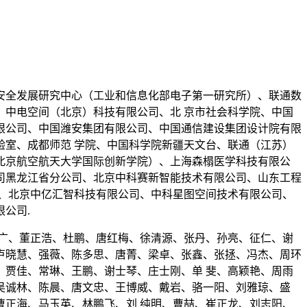
安全发展研究中心（工业和信息化部电子第一研究所）、联通数
、中电空间（北京）科技有限公司、北 京市社会科学院、中国
限公司、中国潍安集团有限公司、中国通信建设集团设计院有限
室、成都师范 学院、中国科学院新疆天文台、联通（江苏）
北京航空航天大学国际创新学院）、上海森榻医学科技有限公
司黑龙江省分公司、北京中科赛新智能技术有限公司、山东工程
、北京中亿汇智科技有限公司、中科星图空间技术有限公司、
公司.
广、董正浩、杜鹏、唐红梅、徐清源、张丹、孙亮、征仁、谢
卢晓慧、强薇、陈多思、唐菁、梁卓、张鑫、张拯、冯杰、周环
贾佳、常琳、王鹏、谢士琴、庄士刚、单 斐、高颖艳、周雨
吴诚林、陈晨、唐文忠、王博威、戴岩、骆一阳、刘雅琼、盛
正海、马玉英、林鹏飞、刘 纯明、曹喆、崔正龙、刘志阳、