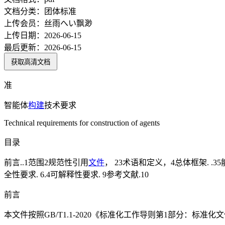
文档分类：
团体标准
上传会员：
丝雨へい飘渺
上传日期：
2026-06-15
最后更新：
2026-06-15
获取高清文档
准
智能体
构建
技术要求
Technical requirements for construction of agents
目录
前言..1范围2规范性引用
文件
， 23术语和定义，4总体框架. .35能
全性要求. 6.4可解释性要求. 9参考文献.10
前言
本文件按照GB/T1.1-2020《标准化工作导则第1部分：标准