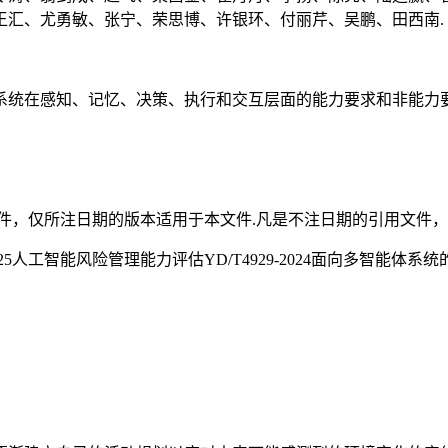
王汇、尤勇敏、张宁、荣思博、许银环、付丽芹、吴鹏、田西南.
系统在感知、记忆、决策、执行和交互层面的能力要求和非能力要
件，仅所注日期的版本适用于本文件.凡是不注日期的引用文件，
7-2025人工智能风险管理能力评估YD/T4929-2024面向多智能