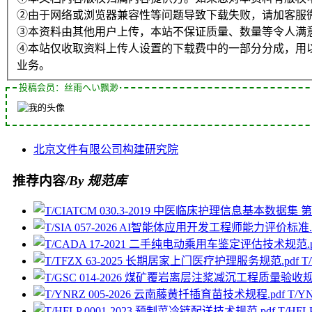
②由于网络或浏览器兼容性等问题导致下载失败，请加客服
③本资料由其他用户上传，本站不保证质量、数量等令人满
④本站仅收取资料上传人设置的下载费中的一部分分成，用
业务。
投稿会员：丝雨へい飘渺
北京
文件
有限公司
构建
研究院
推荐内容
/By 规范库
T
T/Y
T/HF