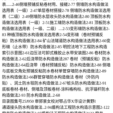
表......2-46侧墙预铺反粘卷材甩、接槎2-77 侧墙防水构造做法
选用表（一级）2-47单层卷材搭接2-78 侧墙防水构造做法选用
表（二级）2-49侧墙防水层收头防水构造做法2-80 顶板防水构
造做法选用表（一级）2-51施工缝防水构造做法2-81 顶板防水
构造做法选用表（一级、二级）....2-53变形缝防水构造做法2-
83 种植顶板防水构造做法选用表2-54变形缝（卷材预铺反
粘）防水构造做法2-84 矿山法隧道防水构造做法选用表2-60变
形缝（止水带）防水构造做法2-85 明挖法地下工程防水构造
索引示意图2-61边压法可卸式橡胶止水带安装图2-86 卷材防水
构造做法.2-62后浇带防水构造做法287 卷材（预铺反粘）防水
构造做法2-64后浇带（卷材预铺反粘）防水构造做法2-88 侧墙
与底板交角处预铺反粘防水卷材单管穿墙防水构造做法2-89
防水构造做法2-66群管穿墙防水构造做法 卷材（外防内
贴）、润土防水毯防水构造做法.2-67桩头防水构造做法2-91
底板卷材-卷材、侧墙及顶板卷材-涂料格构柱、抗浮锚杆防水
构造做法2-93 防水构造做法..2-68
目录图集号25J950 审郭景女校对鄂占华X华设计黄野I
通道接头防水构造做法..2-94盾构法工程防水构造示意图2-122