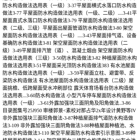
防水构造做法选用表（一级）3-37平屋面横式水落口防水构造
做法3-77 平屋面防水构造做法选用表（一级、二级）....3-41平
屋面直式水落口防水构造做法3-79 平屋面防水构造做法选用
表（二级、三级）平屋面出屋面管道防水构造做法3-80 架空
屋面防水构造做法选用表（一级）....3-43平屋面排气道、设备
基确防水构造做法3-81 架空屋面防水构造做法选用表（二
级）3-49平屋面排汽管（道）、混凝土烟由 架空屋面防水构
造做法选用表（三级）3-50防水构造做法3-82 种植屋面防水构
造做法选用表3-51平屋面采光顶防水构造做法383 有水池屋面
防水构造做法选用表（一级）..3-59平屋面立柱、避雷带、反
梁防水构造做法 有水池屋面防水构造做法选用表（二级）屋
面挑檐、低跨屋面受水冲刷部位 露天体育场看台防水构造做
法选用表...3-60防水构造做法 小型汽车停车屋面防水构造做法
选用表（一级）..3-61外露加强块三面阴角及阳角做法..3-86
目录图集号25J950 审楼郭景<素校对那占华2x年设计黄野等IV
非外露加强块三面阳角做法-3-87种植屋面排气道防水构造做
法3-109 非外露加强块三面阴角做法3-88种植屋面种植池、水
池防水构造做法3-110 架空平屋面防水构造索引示意图.3-89种