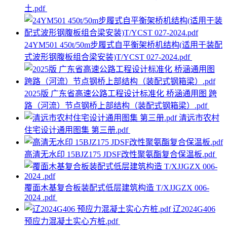
土.pdf
24YM501 450t/50m步履式自平衡架桥机结构(适用于装配
式波形钢腹板组合梁安装)T/YCST 027-2024.pdf
2025版 广东省高速公路工程设计标准化 桥涵通用图 跨
路（河流）节点钢桥上部结构（装配式钢箱梁）.pdf
清远市农村
住宅设计通用图集 第三册.pdf
高清无水印 15BJZ175 JDSF改性聚氨酯复合保温板.pdf
覆面木基复合板装配式低层建筑构造 T/XJJGZX 006-
2024 .pdf
辽2024G406
预应力混凝土实心方桩.pdf