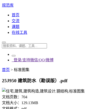
规范库
首页
交流
课题
在线工具
登录/支持微信/QQ/微博
首页
>
标准图集
25J950 建筑防水（勘误版）.pdf
文档页数：
704
文档大小：
129.13MB
文档格式：
pdf