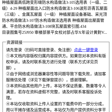
种植屋面高低跨变形缝防水构造做法3-105选用表（一级、二
级）4-29 种植屋面出入口防水构造做法3-106波形沥青瓦屋面
（三级）、金属瓦屋面（一级） 种植屋面设备基础、采光顶
防水构造做法3-107防水构造做法选用表 种植屋面出屋面管
通、平合防水构造做法3-108块瓦屋面索引图.434
目录图集号25J950 审楼部景平女校对部占华X年设计黄對V...
资源链接
请先登录（扫码可直接登录、免注册）
点此一键登录
①本文档内容版权归属内容提供方。如果您对本资料有版
权申诉，请及时联系我方进行处理（联系方式详见页
脚）。
②由于网络或浏览器兼容性等问题导致下载失败，请加客
服微信处理（详见下载弹窗提示），感谢理解。
③本资料由其他用户上传，本站不保证质量、数量等令人
满意，若存在资料虚假不完整，请及时联系客服投诉处
理。
④本站仅收取资料上传人设置的下载费中的一部分分成，
用以平摊存储及运营成本。本站仅为用户提供资料分享平