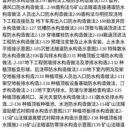
窗井防水构造做法2-97盾构法工程防水构造做法2123 窗井、
通风口防水构造做法...2-98盾构法与矿山法隧道连接通道防水
构造做法 人员出入口防水构造做法2-99盾构法与明挖现浇地
下工程连接处及 地下车库出入口防水构造做法2-100始发井防
水构造做法2-127 坑槽防水构造做法2-101顶管与箱涵顶进法工
程防水构造做法2-128 穿墙螺栓防水构造做法2-104箱涵顶进法
工程防水构造做法2-129 预埋注浆管及止水条安装、止水条水
平搭接示意图2-105沉管法隧道防水构造示意图2-130 特殊散水
防水构造做法2106盲沟排水构造2131 种植顶板立墙防水构造
做法..2-107地下工程侧墙排水构造做法及渗排水构造2-132 种
植顶板变形缝、后浇带防水构造做法2-110地下室内明沟及架
空地板排水构造2133 种植项板人员出入口防水构造做法2-111
架空地板排水构造2-134 种植顶板设备基础防水构造做法、汀
步构造做法.2-112地下室内排水、防潮与渗漏检查构造2-135
种植顶板通风口、采光天窗防水构造做法2-113散水处排水构
造...2-136 种植顶板种植池、水池防水构造做法2-114矿山法隧
道贴壁式衬砌排水构造示意图2137 种植项板排水构造做法2-
115矿山法隧道离壁式衬砌排水构造示意图2-138 种植顶板排
水措施2-116矿山法隧道防寒排水构造示意图2139 矿山法隧道