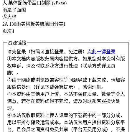
大 某体配筒带至口刻丽 (yPxxa)
雨是平面阁
③大样
2A 130雨美横板美航筋园分美1
页次4
资源链接
请先登录（扫码可直接登录、免注册）
点此一键登录
①本文档内容版权归属内容提供方。如果您对本资料有版
权申诉，请及时联系我方进行处理（联系方式详见页
脚）。
②由于网络或浏览器兼容性等问题导致下载失败，请加客
服微信处理（详见下载弹窗提示），感谢理解。
③本资料由其他用户上传，本站不保证质量、数量等令人
满意，若存在资料虚假不完整，请及时联系客服投诉处
理。
④本站仅收取资料上传人设置的下载费中的一部分分成，
用以平摊存储及运营成本。本站仅为用户提供资料分享平
台，且会员之间资料免费共享（平台无费用分成），不提