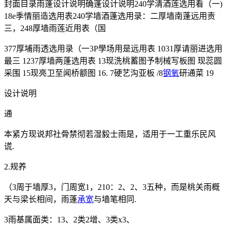
封面目录雨蓬设计说明确蓬设计说明240学清酒莲选用看（一)
18e季情丽造选用表240学墙酒蓬选用录：二厚墙南蓬远用责
三，248厚墙雨莲近用表（国
377厚埔雨透选用录（一3P學场用是远用表 1031厚请丽进选用
最三 1237厚墙两蓬选用表 13现洗桃蓄图予制械写板图 现蕊圆
采围 15现亮卫至闻桥额图 16. 7硬艺沟亚板 /8
钢氧
研通菜 19
设计说明
通
本紧方现说邦社骨禁彻若湿毅士雨是，适用于一工重乐民风
谎.
2.规养
（3周于墙厚3，门周宽1，210：2、2、3五种，而是桃关雨概
天与梁长相间，雨蓬
承宽
与墙笔相同.
3雨基属面类：13、2类2增、3类x3、