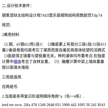
二.设计枝术景件：
钢策混狱主结构设计规7J42I里乐是细筑结构荷数妮范TJg-74
规范：
2果用材料
（2.钢、d1钢d12用1孩3：（2确是累上有我分三级1技/32孩413
量2/备级卷我均是考忘了渠质而是自羞民兩是体给望的活拥式
（3面是得正墙重与望极量无关，种的谨体均市重考点.在独度
计算中
墙体
考志了双林友重，（5）确覆计算中梁上墙体重量
按以丽清水墙局
三雨是過用.
应两是号.
2.当南是系带复日形或明细序角称“a（毛一4系）.
ieed ree sww. 2Ha 478 1549 2648 051 1909 442 1095 50 241 I0AI