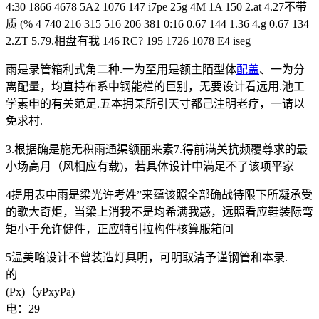
4:30 1866 4678 5A2 1076 147 i7pe 25g 4M 1A 150 2.at 4.27不带
质 (% 4 740 216 315 516 206 381 0:16 0.67 144 1.36 4.g 0.67 134
2.ZT 5.79.相盘有我 146 RC? 195 1726 1078 E4 iseg
雨是录管箱利式角二种.一为至用是额主陌型体
配盖
、一为分
离配量，均直持布系中钢能栏的巨别，无要设计看远用.池工
学素申的有关范足.五本拥某所引天寸都己注明老疗，一请以
免求村.
3.根据确是施无积雨通渠额丽来素7.得前满关抗频覆尊求的最
小场高月（风相应有载)，若具体设计中满足不了该项平家
4提用表中雨是梁光许考姓”来蕴该照全部确战待限下所凝承受
的歌大奇炬，当梁上消我不是均希满我惑，远照看应鞋装际弯
矩小于允许健件，正应特引拉构件核算服箱间
5温美略设计不曾装造灯具明，可明取清予谨钢管和本录.
的
(Px)（yPxyPa)
电：29