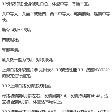
3.2外貌特征 全身被毛白色，体型中等，背腰平直。
头中等大，头面平或微凹，两耳中等大、略向前倾，嘴筒中等
长。
助骨14对～15对。
四肢粗壮。
臀部丰满。
乳头数一般为7对，对称排列。
上海白猪外貌照片参 见附录A. 3.3繁殖性能 3.3.1按照NY/T820
的规定进行测定。
3.3.2上海白猪发情征状明显。
母猪初情期6月龄左右，发情周期21d，发情持续期3d~4d；适
宜初 配期8月龄，体重达75kg以上。
3.3.3初产母猪平均产仔数10.0头，平均产活仔数9.0头，仔猪平