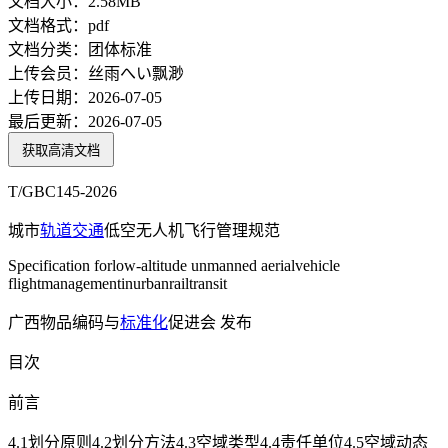
文档大小：
2.58MB
文档格式：
pdf
文档分类：
团体标准
上传会员：
丝雨へい飘渺
上传日期：
2026-07-05
最后更新：
2026-07-05
获取高清文档
T/GBC145-2026
城市
轨道交通
低空无人机飞行管理规范
Specification forlow-altitude unmanned aerialvehicle
flightmanagementinurbanrailtransit
广西物品编码与
标准化
促进会 发布
目次
前言
4.1划分原则4.2划分方法4.3空域类型4.4责任单位4.5空域动态