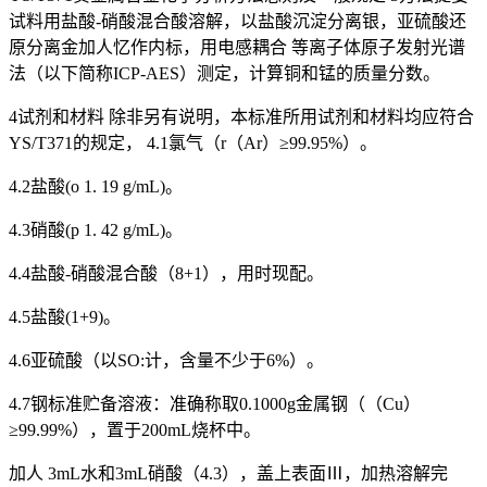
试料用盐酸-硝酸混合酸溶解，以盐酸沉淀分离银，亚硫酸还
原分离金加人忆作内标，用电感耦合 等离子体原子发射光谱
法（以下简称ICP-AES）测定，计算铜和锰的质量分数。
4试剂和材料 除非另有说明，本标准所用试剂和材料均应符合
YS/T371的规定， 4.1氯气（r（Ar）≥99.95%）。
4.2盐酸(o 1. 19 g/mL)。
4.3硝酸(p 1. 42 g/mL)。
4.4盐酸-硝酸混合酸（8+1），用时现配。
4.5盐酸(1+9)。
4.6亚硫酸（以SO:计，含量不少于6%）。
4.7钢标准贮备溶液：准确称取0.1000g金属钢（（Cu）
≥99.99%），置于200mL烧杯中。
加人 3mL水和3mL硝酸（4.3），盖上表面Ⅲ，加热溶解完