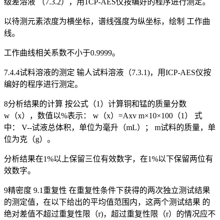
级差溶液 （7.3.2），用1CP-AES仪按编好的程序进行测定。
以待测元素浓度为横坐标，谱线强度为纵坐标，绘制 工作曲
线。
工作曲线相关系数不小于0.9999。
7.4.4试料溶液的测定 输人试料溶液（7.3.1)，用ICP-AES仪按
编好的程序进行测定。
8分析结果的计算 按公式（1）计算铜和锰的质量分数
w（x），数值以%表示： w（x）=Axv m×10×100（1） 式
中： V--试液总体积，单位为毫升（mL）； m试料的质量，单
位为克（g）。
分析结果在1%以上保留三位有效数字，在1%以下保留两位有
效数字。
9精密度 9.1重复性 在重复性条件下获得的两次独立测试结果
的测定值，在以下给出的平均值范围内，这两个测试结果 的
绝对差值不超过重复性限（r)，超过重复性限（r）的情况应不