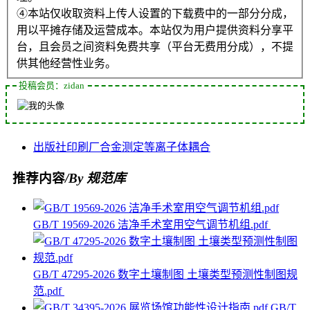
④本站仅收取资料上传人设置的下载费中的一部分分成，
用以平摊存储及运营成本。本站仅为用户提供资料分享平
台，且会员之间资料免费共享（平台无费用分成），不提
供其他经营性业务。
投稿会员：zidan
出版社
印刷厂
合金
测定
等离子体
耦合
推荐内容
/By 规范库
GB/T 19569-2026 洁净手术室用空气调节机组.pdf
GB/T 47295-2026 数字土壤制图 土壤类型预测性制图规
范.pdf
GB/T