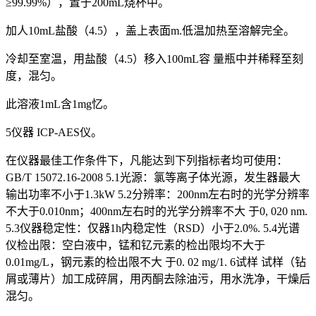
≥99.99%），置于200mL烧杯中。
加人10mL盐酸（4.5），盖上表面m.低温加热至溶解完全。
冷却至室温，用盐酸（4.5）移入100mL容 量瓶中并稀释至刻
度，混匀。
此溶液1mL含1mg忆。
5仪器 ICP-AES仪。
在仪器最佳工作条件下，凡能达到下列指标者均可使用：
GB/T 15072.16-2008 5.1光源：氯等离子体光源，发生器最大
输出功率不小于1.3kW 5.2分辨率：200nm左右时的光学分辨率
不大于0.010nm；400nm左右时的光学分辨率不大 于0, 020 nm.
5.3仪器稳定性：仅器1h内稳定性（RSD）小于2.0%. 5.4光谱
仪检出限：空白液中，锰和钇元素的检出限均不大于
0.01mg/L，钢元素的检出限不大 于0. 02 mg/1. 6试样 试样（钻
屑或薄片）加工成碎屑，用丙酮去除油污，用水洗净，干燥后
混匀。