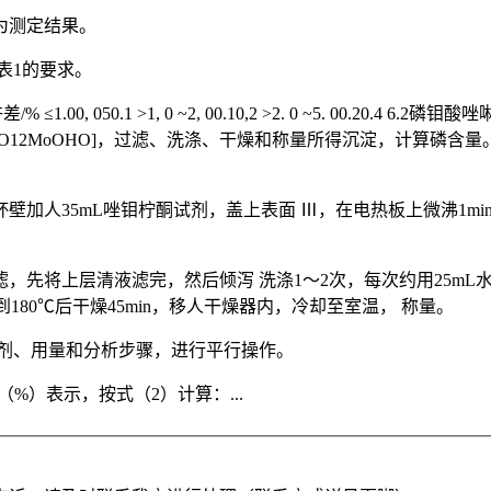
为测定结果。
表1的要求。
0, 050.1 >1, 0 ~2, 00.10,2 >2. 0 ~5. 00.20.
PO12MoOHO]，过滤、洗涤、干燥和称量所得沉淀，计算磷含量
沸，沿杯壁加人35mL唑钼柠酮试剂，盖上表面 Ⅲ，在电热板上微沸
，先将上层清液滤完，然后倾泻 洗涤1～2次，每次约用25mL
到180℃后干燥45min，移人干燥器内，冷却至室温， 称量。
的试剂、用量和分析步骤，进行平行操作。
（%）表示，按式（2）计算：...