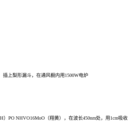
化氢，插上梨形漏斗，在通风橱内用1500W电炉
O NHVO16MoO（翔黄），在波长450nm处，用1cm吸收