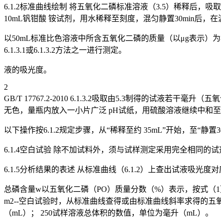
6.1.2标准曲线绘制 将五氧化二磷标准溶液（3.5）稀释后，吸取1mL含
10mL钒钳酸 铵试剂，用水稀释至刻度，混匀静置30min后
以50mL标准比色溶液中所含五氧化二磷的质量（以μg表示）为
6.1.3.1或6.1.3.2方法之一进行测定。
液的吸光度。
2
GB/T 17767.2-2010 6.1.3.2吸取由5.3制得的试
无色，量瓶内放入一小片广泛 pH试纸，用硫酸溶液继续中和至
以下操作按6.1.2规定步骤，从“稀释至约 35mL”开始，至“静
6.1.4空白试验 除不加试料外，须与试样测定采用完全相同
6.1.5分析结果的表述 从标准曲线（6.1.2）上查出试液吸
总磷含量w以五氧化二磷（PO）质量分数（%）表示，按式（1）
m2--空白试验时，从标准曲线查得或由标准曲线斜率求得的五
（mL）； 250试样溶液总体积的数值，单位为毫升（mL）。