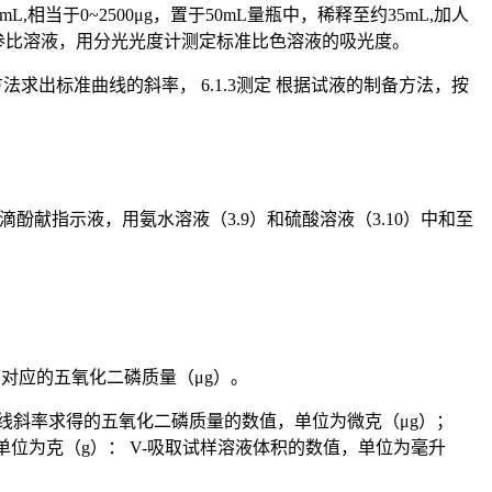
5mL,相当于0~2500μg，置于50mL量瓶中，稀释至约35mL,加人
液作为参比溶液，用分光光度计测定标准比色溶液的吸光度。
求出标准曲线的斜率， 6.1.3测定 根据试液的制备方法，按
人1~2滴酚献指示液，用氨水溶液（3.9）和硫酸溶液（3.10）中和至
光度对应的五氧化二磷质量（μg）。
准曲线斜率求得的五氧化二磷质量的数值，单位为微克（μg）；
单位为克（g）： V-吸取试样溶液体积的数值，单位为毫升