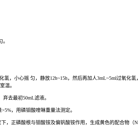
匀。
氧化氢，小心摇 匀，静放12h~15h，然后再加人3mL~5ml过氧
至室温。
，弃去最初50mL滤液。
量>5%，用磷钼酸喹啉重量法测定。
酸度下，正磷酸根与钼酸铵及偏钒酸铵作用，生成黄色的配合物（NH）P