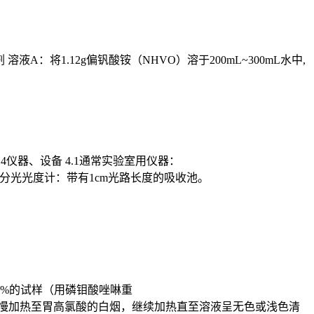
 溶液A：将1.12g偏钒酸铵（NHVO）溶于200mL~300mL水中,
试纸， 4仪器、设备 4.1通常实验室用仪器：
L： 4.6分光光度计：带有1cm光路长度的吸收池。
>5%的试样（用磷钼酸唑啉重
，缓慢加热至胃高氯酸的白烟，继续加热直至溶液呈无色或浅色清