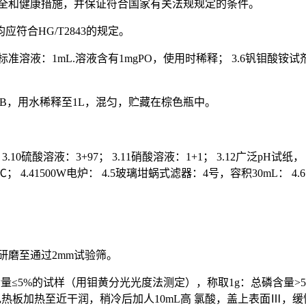
安全和健康措施，并保证符合国家有关法规规定的条件。
合HG/T2843的规定。
化二磷标准溶液：1mL.溶液含有1mgPO，使用时稀释； 3.6钒钼酸铵试剂
液B，用水稀释至1L，混匀，贮藏在棕色瓶中。
； 3.10硫酸溶液：3+97； 3.11硝酸溶液：1+1； 3.12广泛pH
80土2）℃； 4.41500W电炉： 4.5玻璃坩蜗式滤器：4号，容积30m
研磨至通过2mm试验筛。
 总磷含量≤5%的试样（用钼黄分光光度法测定），称取1g：总磷含量
用电热板加热至近干润，稍冷后加人10mL高 氯酸，盖上表面Ⅲ