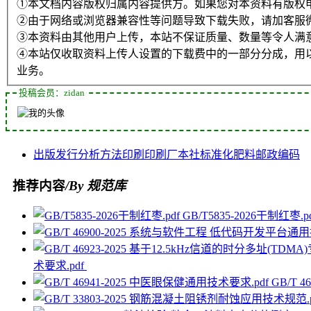
①本文档内容版权归属内容提供方。如果您对本资料有版权
②由于网络或浏览器兼容性等问题导致下载失败，请加客服
③本资料由其他用户上传，本站不保证质量、数量等令人满
④本站仅收取资料上传人设置的下载费中的一部分分成，用
业务。
投稿会员：zidan
出版发行
分析方法
印刷
印刷厂
本社
标准化
肥料
邮政编码
推荐内容
/By 规范库
GB/T5835-2026干制红枣.p
术要求.pdf
GB/T 