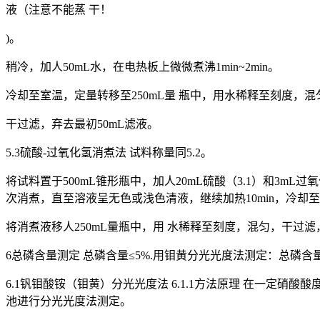
液（注意不能蒸 干！
)。
稍冷，加人50mL水，在电热板上微微煮沸1min~2min。
冷却至室温，定量转移至250mL量 瓶中，用水稀释至刻度，混
干过滤，弃去最初50mL滤液。
5.3硫酸-过氧化氢消煮法 试料称量同5.2。
将试料置于500mL锥形瓶中，加人20mL硫酸（3.1）和3mL过
次消煮，直至溶液呈无色或浅色清液，继续加热10min，冷却
将消煮液移人250mL量瓶中，用 水稀释至刻度，混匀，干过滤
6总磷含量测定 总磷含量≤5%.用钼黄分光光度法测定：总磷含
6.1钒钼酸铵（钼黄）分光光度法 6.1.1方法原理 在一定硝酸
池进行分光光度法测定。