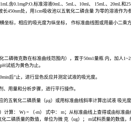
0.1mgP:O,标准溶液0mL、5mL、10ml、 15mL、20mL和2
，在波长450nm处，用1cm吸收池以五氧化二磷含量 为零的溶
横坐标，相应的吸光度为纵坐标， 作标准曲线图或用最小二乘方法
液若干毫升（五氧化二磷微克数在标准曲线范围内），置于50m1量瓶 内，加
pH试纸为黄色为止。
置30min后”止，进行显色反应并测定试液的吸光度。
的试剂、用量和分析步骤，进行平行操作。
光度对应的五氧化二磷质量（μg）或用标准曲线斜率计算出试液 吸
计算： W) = （-m） 式中： m；从标准曲线上查得或由标
氧化二磷质量的数值，单位为微 克（ug）； m试料质量的数值，