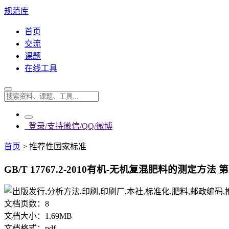
规范库
首页
交流
课题
在线工具
登录/支持微信/QQ/微博
首页
>
推荐性国家标准
GB/T 17767.2-2010有机-无机复混肥料的测定方法 
文档页数：
8
文档大小：
1.69MB
文档格式：
pdf