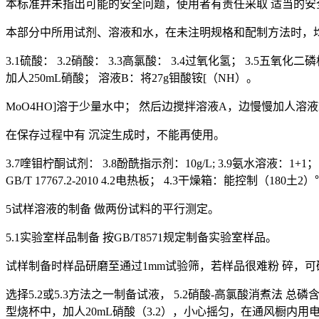
本标准井未指出可能的安全问题，使用者有责任采取 适当的
本部分中所用试剂、溶液和水，在未注明规格和配制方法时，均应符
3.1硫酸： 3.2硝酸： 3.3高氯酸： 3.4过氧化氢； 3.5五氧
加人250mL硝酸； 溶液B：将27g钼酸铵[（NH）。
MoO4HO]溶于少量水中； 然后边搅拌溶液A，边慢慢加人溶
在保存过程中有 沉淀生成时，不能再使用。
3.7喹钼柠酮试剂： 3.8酚酰指示剂：10g/L; 3.9氨水溶液：1+1
GB/T 17767.2-2010 4.2电热板； 4.3干燥箱：能控制（1
5试样溶液的制备 做两份试料的平行测定。
5.1实验室样品制备 按GB/T8571规定制备实验室样品。
试样制备时样品研磨至通过1mm试验筛，若样品很难粉 碎，可
选择5.2或5.3方法之一制备试液， 5.2硝酸-高氯酸消煮法
型烧杯中，加人20mL硝酸（3.2），小心摇匀，在通风橱内