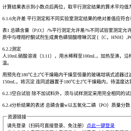
计算结果表示到小数点后两位，取平行测定结果的算术平均值
6.1.6允许差 平行测定和不同实验室测定结果的绝对差值应符合
表1 总磷含量（P;O;）/%平行测定允许差/%不同试验室测定允许差/% ≤1.0
质中与喹翔柠酮试剂生成黄色磷钼酸喹啉沉淀 [（C，HNH）,
6.2.2测定
人10mL硝酸溶液（3.11），用水稀释至100mL，加热至
温。
用预先在180℃土2℃干燥箱内干燥至恒量的玻璃坩埚式滤器过滤
150mL，将沉淀 连同滤器置于180℃士2℃干燥箱内，待温度达
6.2.3空白试验 除不加试料外，须与试样测定采用完全相同
6.2.4分析结果的表述 总磷含量w以五氧化二磷（PO）质量分数
资源链接
请先登录（扫码可直接登录、免注册）
点此一键登录