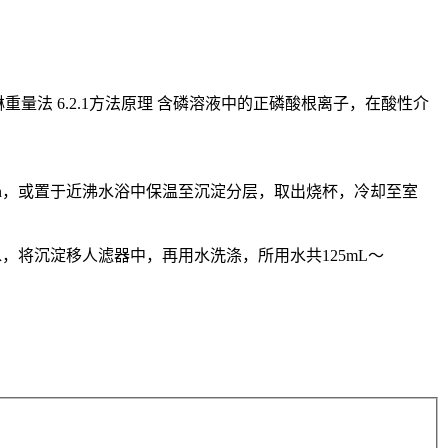
4 6.2磷钼酸唑啉重量法 6.2.1方法原理 含磷溶液中的正磷酸根离子，在酸性介
。
1min，或置于近沸水浴中保温至沉淀分层，取出烧杯，冷却至室
水，将沉淀移人滤器中，再用水洗涤，所用水共125mL～