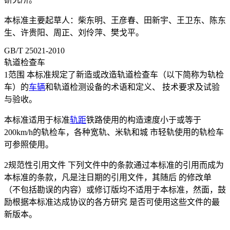
本标准主要起草人：柴东明、王彦春、田新宇、王卫东、陈东
生、许贵阳、周正、刘伶萍、樊戈平。
GB/T 25021-2010
轨道检查车
1范围 本标准规定了新造或改造轨道检查车（以下简称为轨检
车）的
车辆
和轨道检测设备的术语和定义、 技术要求及试验
与验收。
本标准适用于标准
轨距
铁路使用的构造速度小于或等于
200km/h的轨检车，各种宽轨、米轨和城 市轻轨使用的轨检车
可参照使用。
2规范性引用文件 下列文件中的条款通过本标准的引用而成为
本标准的条款，凡是注日期的引用文件，其随后 的修改单
（不包括勘误的内容）或修订版均不适用于本标准，然面，鼓
励根据本标准达成协议的各方研究 是否可使用这些文件的最
新版本。