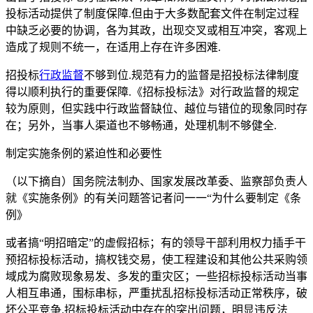
投标活动提供了制度保障.但由于大多数配套文件在制定过程
中缺乏必要的协调，各为其政，出现交叉或相互冲突，客观上
造成了规则不统一，在适用上存在许多困难.
招投标
行政监督
不够到位.规范有力的监督是招投标法律制度
得以顺利执行的重要保障.《招标投标法》对行政监督的规定
较为原则，但实践中行政监督缺位、越位与错位的现象同时存
在；另外，当事人渠道也不够畅通，处理机制不够健全.
制定实施条例的紧迫性和必要性
（以下摘自）国务院法制办、国家发展改革委、监察部负责人
就《实施条例》的有关问题答记者问一一“为什么要制定《条
例》
或者搞“明招暗定”的虚假招标；有的领导干部利用权力插手干
预招标投标活动，搞权钱交易，使工程建设和其他公共采购领
域成为腐败现象易发、多发的重灾区；一些招标投标活动当事
人相互串通，围标串标，严重扰乱招标投标活动正常秩序，破
坏公平竞争.招标投标活动中存在的突出问题，明显违反法