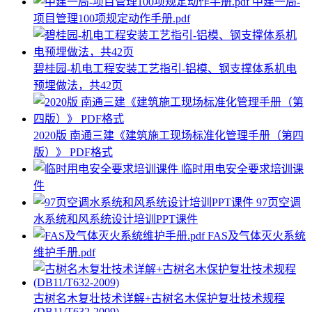
中建一局-
项目管理100项规定动作手册.pdf
碧桂园-机电工程安装工艺指引-铝模、钢支撑体系机电
预埋做法，共42页
2020版 南通三建《建筑施工现场标准化管理手册（第四
版）》 PDF格式
临时用电安全要求培训课
件
97页空调
水系统和风系统设计培训PPT课件
FAS及气体灭火系统
维护手册.pdf
古树名木复壮技术详解+古树名木保护复壮技术规程
(DB11/T632-2009)