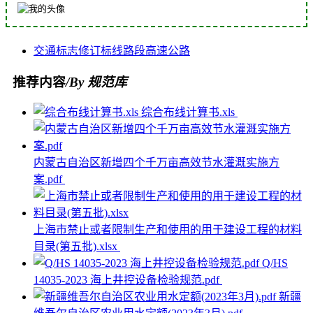
交通标志
修订
标线
路段
高速公路
推荐内容
/By 规范库
综合布线计算书.xls
内蒙古自治区新增四个千万亩高效节水灌溉实施方
案.pdf
上海市禁止或者限制生产和使用的用于建设工程的材料
目录(第五批).xlsx
Q/HS
14035-2023 海上井控设备检验规范.pdf
新疆