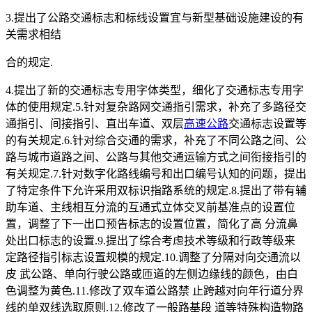
3.提出了公路交通标志和标线设置宜与新型基础设施建设的有
关需求相结
合的规定.
4.提出了新的交通标志专用字体类型，细化了交通标志专用字
体的使用规定.5.针对复杂路网交通指引需求，补充了多路径交
通指引、间接指引、直出车道、双层
高速公路
交通标志设置等
的有关规定.6.针对综合交通的需求，补充了不同公路之间、公
路与城市道路之间、公路与其他交通运输方式之间衔接指引的
有关规定.7.针对数字化路线编号和出口编号认知的问题，提出
了特定条件下允许采用双标识指路系统的规定.8.提出了带有辅
助车道、主线相互分流的互通式立体交叉前基准点的设置位
置，调整了下一出口预告标志的设置位置，简化了高 分流鼻
处出口标志的设置.9.提出了综合考虑技术等级和行政等级来
定路径指引标志设置规模的规定.10.调整了分隔对向交通流以
皮 武公路、单向行驶公路或匝道的左侧边缘线的颜色，由白
色调整为黄色.11.修改了双车道公路禁 止跨越对向年行道分界
线的单双线选取原则.12.修改了一般路基段 道等特殊构造物路