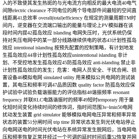
入的不致使其发生热斑的与光电流方向相反的最大电流40电气
间隙electric clearance 不同电位的两个导电部件间最短的空间直
线距离41总效率 overall(total)efficiency 在规定的测量周期TM时
间内，逆变器在交流端口输出的能量与理论上PV模拟器在该
段时间内提42孤岛效应 islanding 电网失压时，光伏系统仍保
持对失压电网中的某一部分线路继续供电的状态43计划性孤岛
效应 intentional islanding 按预先配置的控制策略，有计划地发
生孤岛效应44非计划性孤岛效应unintentional islanding 非计
划、不受控地发生孤岛效应45防孤岛效应 anti-islanding 禁止非
计划性孤岛效应的发生；危害：电网人员安全、干扰合闸、损
害设备46模拟电网 simulated utility 用来模拟公共电网的测试装
置，其电压和频率可调47品质因数 quality factor 防孤岛效应保
护试验中试验负载谐振能力的评估指标48谐振频率 resonant
frequency 并联RLC电路谐振时的频率49短时temporary 用于量
化短时间变化持续时间的修饰词，指时间范围3s~lmin50电网
扰动发生装置 grid simulator 能够模拟电网电压异常和频率异常
状态的装置51分闸时间 trip time 异常状态发生到光伏电站停止
向电网送电的时间光伏电站在系统异常发生脱网后，当电网电
压和频率恢复正常并经过一个可调的延时时间后重52恢复并网