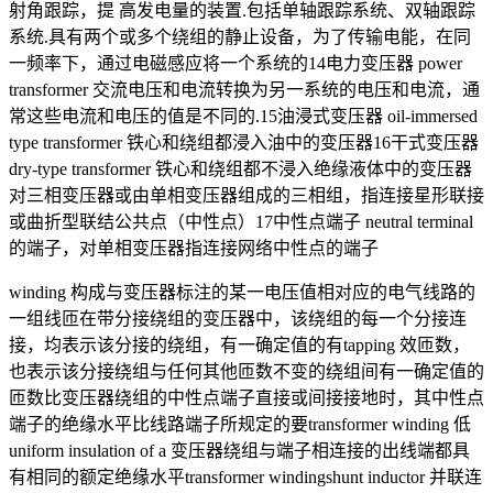
射角跟踪，提 高发电量的装置.包括单轴跟踪系统、双轴跟踪
系统.具有两个或多个绕组的静止设备，为了传输电能，在同
一频率下，通过电磁感应将一个系统的14电力变压器 power
transformer 交流电压和电流转换为另一系统的电压和电流，通
常这些电流和电压的值是不同的.15油浸式变压器 oil-immersed
type transformer 铁心和绕组都浸入油中的变压器16干式变压器
dry-type transformer 铁心和绕组都不浸入绝缘液体中的变压器
对三相变压器或由单相变压器组成的三相组，指连接星形联接
或曲折型联结公共点（中性点）17中性点端子 neutral terminal
的端子，对单相变压器指连接网络中性点的端子
winding 构成与变压器标注的某一电压值相对应的电气线路的
一组线匝在带分接绕组的变压器中，该绕组的每一个分接连
接，均表示该分接的绕组，有一确定值的有tapping 效匝数，
也表示该分接绕组与任何其他匝数不变的绕组间有一确定值的
匝数比变压器绕组的中性点端子直接或间接接地时，其中性点
端子的绝缘水平比线路端子所规定的要transformer winding 低
uniform insulation of a 变压器绕组与端子相连接的出线端都具
有相同的额定绝缘水平transformer windingshunt inductor 并联连