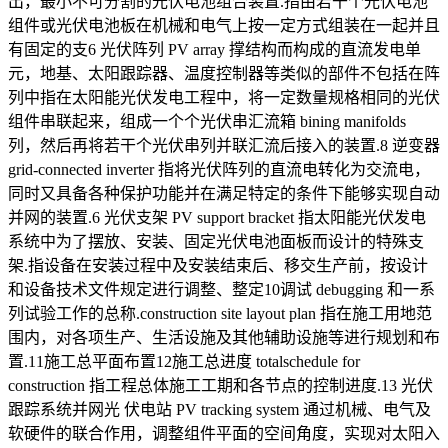
出，最小不可分割的光伏电池组合装置.指由若干个光伏电池
组件或光伏电池板在机械和电气上按一定方式组装在一起并且
有固定的支6 光伏阵列 PV array 撑结构而构成的直流发电单
元，地基、太阳跟踪器、温度控制器等类似的部件不包括在阵
列中指在太阳能光伏发电工程中，将一定数量规格相同的光伏
组件串联起来，组成一个个光伏串汇流箱 bining manifolds
列，然后再将若干个光伏串列并联汇流后接入的装置.8 逆变器
grid-connected inverter 指将光伏阵列的直流电转化为交流电，
同时又具备各种保护功能并在满足特定的条件下能够实现自动
并网的装置.6 光伏支架 PV support bracket 指太阳能光伏发电
系统中为了摆放、安装、固定光伏电池面板而设计的特殊支
架.指设备在安装过程中及安装结束后、移交生产前，按设计
和设备技术文件规定进行调整、整定10调试 debugging 和一系
列试验工作的总称.construction site layout plan 指在施工用地范
围内，对各项生产、生活设施及其他辅助设施等进行规划和布
置.11施工总平面布置12施工总进度 totalschedule for
construction 指工程总体施工工期和各节点的控制进度.13 光伏
跟踪系统并网光 伏电站 PV tracking system 通过机械、电气及
软硬件的联合作用，调整组件平面的空间角度，实现对太阳入