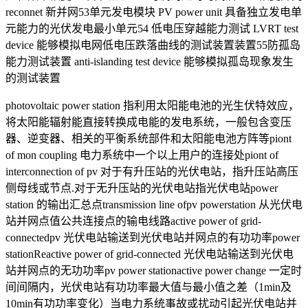
reconnet 新并网53单元发电模块 PV power unit 具备独立发电单
元能力的光伏发电最小单元54 低电压穿越能力测试 LVRT test
device 能够模拟电网低电压跌落曲线的测试装置装置55防孤岛
能力测试装置 anti-islanding test device 能够模拟孤岛现象发生
的测试装置
photovoltaic power station 指利用太阳能电池的光生伏特效应，
将太阳能辐射能直接转换成电能的发电系统，一般包含变压
器、逆变器、相关的平衡系统部件和太阳能电池方阵等piont
of mon coupling 电力系统中一个以上用户的连接处piont of
interconnection of pv 对于有升压站的光伏电站，指升压站高压
侧母线或节点.对于无升压站的光伏电站指光伏电站power
station 的输出汇总点transmission line ofpv powerstation 从光伏电
站并网点值公共连接点的输电线路active power of grid-
connectedpv 光伏电站输送到光伏电站并网点的有功功率power
stationReactive power of grid-connected 光伏电站输送到光伏电
站并网点的无功功率pv power stationactive power change 一定时
间间隔内，光伏电站有功功率最大值与最小值之差（1min及
10min有功功率变化）当电力系统事故或扰动引起光伏电站并