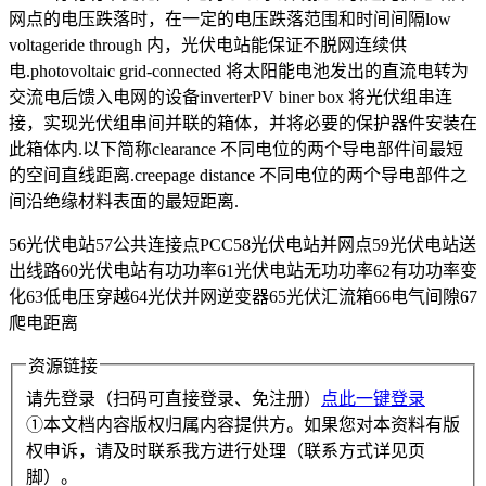
网点的电压跌落时，在一定的电压跌落范围和时间间隔low
voltageride through 内，光伏电站能保证不脱网连续供
电.photovoltaic grid-connected 将太阳能电池发出的直流电转为
交流电后馈入电网的设备inverterPV biner box 将光伏组串连
接，实现光伏组串间并联的箱体，并将必要的保护器件安装在
此箱体内.以下简称clearance 不同电位的两个导电部件间最短
的空间直线距离.creepage distance 不同电位的两个导电部件之
间沿绝缘材料表面的最短距离.
56光伏电站57公共连接点PCC58光伏电站并网点59光伏电站送
出线路60光伏电站有功功率61光伏电站无功功率62有功功率变
化63低电压穿越64光伏并网逆变器65光伏汇流箱66电气间隙67
爬电距离
资源链接
请先登录（扫码可直接登录、免注册）
点此一键登录
①本文档内容版权归属内容提供方。如果您对本资料有版
权申诉，请及时联系我方进行处理（联系方式详见页
脚）。