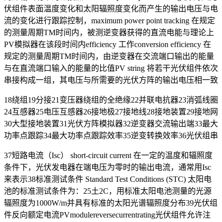
伏组件表面温度变化和太阳辐照度变化而产生的输出电压与电
流的变化进行跟踪控制，maximum power point tracking 在规定
的测量周期TM时间内，被测逆变器获得的直流电能与理论上
PV模拟器在该段时间内efficiency 工作conversion efficiency 在
规定的测量周期TM时间内，由逆变器在交流端口输出的能量
与在直流端口输入的能量的比值PV string 将若干光伏组件依次
串接构成一组，其电压与所需要的光伏方阵的输出电压相一致
18绕组19分接21变压器绕组的全绝缘22并联电抗器23消弧线圈
24互感器25电压互感器26接地极27接地线28接地装置29接地网
30大型接地装置31光伏方阵模拟器32逆变器交流输出端33最大
功率点跟踪34最大功率点跟踪效率35逆变转换效率36光伏组串
37短路电流（Isc） short-circuit current 在一定的温度和辐照度
条件下，光伏发电器在端电压为零时的输出电流，通常用Isc
来表示38标准测试条件 Standard Test Conditions (STC) 太阳电
池的标准测试条件为：25土2C，用标准太阳电池测量的光源
辐照度为1000W/m并具有标准的太阳光谱辐照度分布39光伏组
件反向额定电流PVmodulereversecurrentrating光伏组件允许注