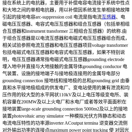
接在系统上的电抗器，主要用于补偿电容电流接于系统中性点
和大地之间的单相电抗器，用以补偿因系统发生单相接地故障
引起的接地电容arc-suppression coil 电流是指电流
互感器
、电
磁电压互感器、电容式电压互感器和组合互感器（包括单相组
合互感器和instrument transformer 三相组合互感器）的统称.由
于组合互感器是以电流互感器和电磁式电压互感器组合而成，
相关试验参照电流互感器和电压互感器项目voltage transformer
包括电磁式电压互感器和电容式电压互感器，如果不特别说
明，电压互感器通常指电磁式电压互感器grounding electrode
埋入地中并直接与大地接触的金属导体grounding conductor 电
气装置、设施的接地端子与接地极连接用的金属导电部分
grounding connection 接地线和接地极的总和grounding grid 由垂
直和水平接地极组成的供发电厂、变电站使用的兼有泄流和均
压作用的较大型的水平网状110kV及以上电压等级变电所、装
机容量在200MW及以上火电厂和水电厂或者等效平面面积在
接地装置large-scale grounding connection 5000m2及以上的接地
装置photovoltaic array simulator 一种模拟光伏方阵静态和动态
电流电压特性的功率源inverter ACoutput termina 逆变器交流侧
对外输出功率的连接点maximum power point tracking 使 对因光