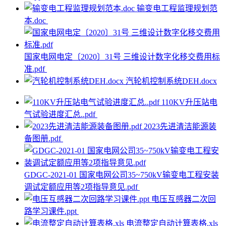
输变电工程监理规划范
本.doc
国家电网电定〔2020〕31号 三维设计数字化移交费用标
准.pdf
汽轮机控制系统DEH.docx
110KV升压站电
气试验进度汇总..pdf
2023先进清洁能源装
备图册.pdf
GDGC-2021-01 国家电网公司35~750kV输变电工程安装
调试定额应用等2项指导意见.pdf
电压互感器二次回
路学习课件.ppt
电流整定自动计算表格.xls