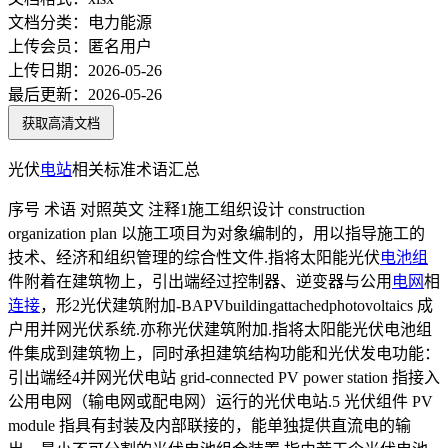
文档分类：
电力能源
上传会员：
匿名用户
上传日期：
2026-05-26
最后更新：
2026-05-26
获取高清文档
光伏
电站
相关标准术语汇总
序号 术语 对照英文 注释1施工组织设计 construction
organization plan 以施工项目为对象编制的，用以指导施工的
技术、经济和组织管理的综合性文件.指将太阳能光伏
电池组
件附着在建筑物上，引出端经过控制器、逆变器与公用
电网
相
连接
，形2光伏建筑附加-BAPVbuildingattachedphotovoltaics 成
户用并网光伏系统.亦称光伏建筑附加.指将太阳能光伏电池组
件集成到建筑物上，同时承担建筑结构功能和光伏发电功能：
引出端经4并网光伏电站 grid-connected PV power station 指接入
公用电网（输电网或配电网）运行的光伏电站.5 光伏组件 PV
module 指具有封装及内部联接的，能单独提供直流电的输