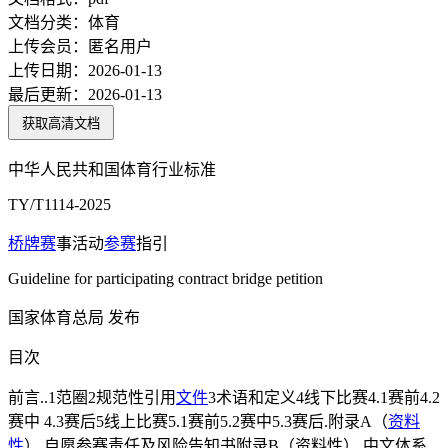
文档分类：
体育
上传会员：
匿名用户
上传日期：
2026-01-13
最后更新：
2026-01-13
获取高清文档
中华人民共和国体育行业标准
TY/T1114-2025
桥牌赛
事活动
参赛
指引
Guideline for participating contract bridge petition
国家体育总局 发布
目次
前言..1范圈2规范性引用
文件
3术语和定义4线下比赛4.1赛前4.2
赛中 4.3赛后5线上比赛5.1赛前5.2赛中5.3赛后.附录A（
资料
性
） 自愿参赛责任及风险告知书附录B（资料性） 中文体系