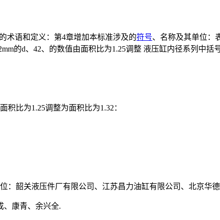
”的术语和定义：第4章增加本标准涉及的
符号
、名称及其单位：表2
mm的d、42、的数值由面积比为1.25调整 液压缸内径系列中括
积比为1.25调整为面积比为1.32：
单位：韶关液压件厂有限公司、江苏昌力油缸有限公司、北京华
、康青、余兴全.