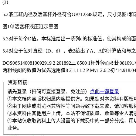
(3）
5.2液压缸内径及活塞杆外径符合GB/T2348规定，尺寸见图1和表
图1单活塞杆液压缸示意图
5.3对于每个D值，本标准给出一系列d的标准值，使其构成的面积比大致与
5.4对应于每对直径（D、d），表2给出了A、A的计算值和与
DOS06S1400810092919 2 201892三 8500 1杆外径面积比081091蚕 m 288 1
两粗线间的数值为优先选用值8 2 1.11 2 P Mvi12.6 2初 '14.918.04 899 
资源链接
请先登录（扫码可直接登录、免注册）
点此一键登录
①本文档内容版权归属内容提供方。如果您对本资料有版权
②由于网络或浏览器兼容性等问题导致下载失败，请加客服
③本资料由其他用户上传，本站不保证质量、数量等令人满
④本站仅收取资料上传人设置的下载费中的一部分分成，用
业务。