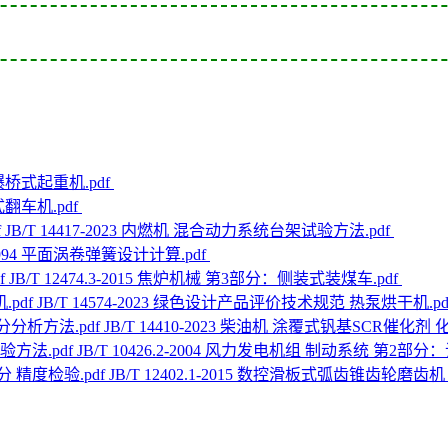
 防爆桥式起重机.pdf
转式翻车机.pdf
JB/T 14417-2023 内燃机 混合动力系统台架试验方法.pdf
6-1994 平面涡卷弹簧设计计算.pdf
JB/T 12474.3-2015 焦炉机械 第3部分：侧装式装煤车.pdf
JB/T 14574-2023 绿色设计产品评价技术规范 热泵烘干机.pd
JB/T 14410-2023 柴油机 涂覆式钒基SCR催化剂
JB/T 10426.2-2004 风力发电机组 制动系统 第2部分
JB/T 12402.1-2015 数控滑板式弧齿锥齿轮磨齿