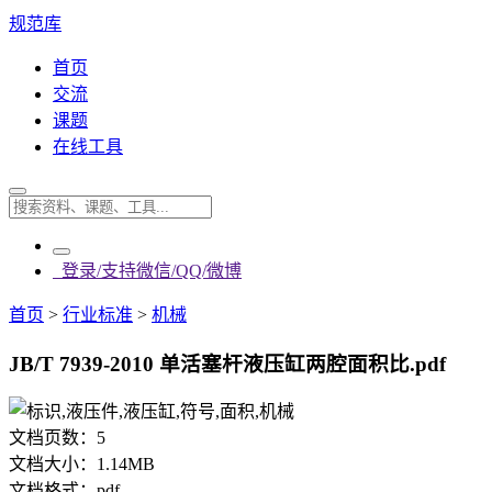
规范库
首页
交流
课题
在线工具
登录/支持微信/QQ/微博
首页
>
行业标准
>
机械
JB/T 7939-2010 单活塞杆液压缸两腔面积比.pdf
文档页数：
5
文档大小：
1.14MB
文档格式：
pdf