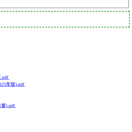
pdf
年版).pdf
).pdf