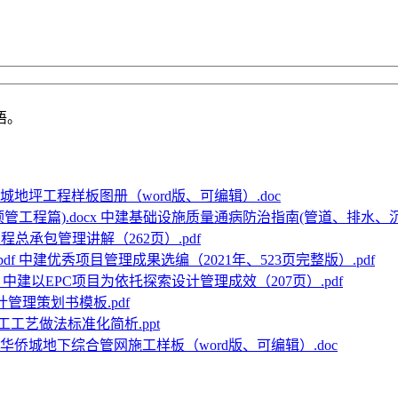
语。
城地坪工程样板图册（word版、可编辑）.doc
中建基础设施质量通病防治指南(管道、排水、沉井
程总承包管理讲解（262页）.pdf
中建优秀项目管理成果选编（2021年、523页完整版）.pdf
中建以EPC项目为依托探索设计管理成效（207页）.pdf
计管理策划书模板.pdf
工艺做法标准化简析.ppt
华侨城地下综合管网施工样板（word版、可编辑）.doc