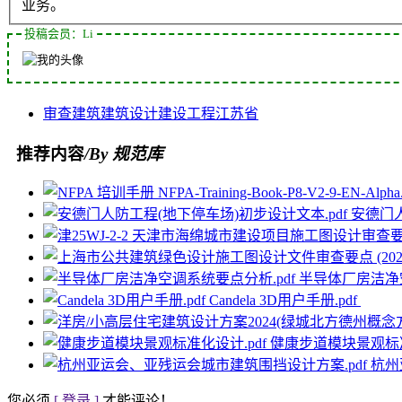
业务。
投稿会员：Li
审查
建筑
建筑设计
建设工程
江苏省
推荐内容
/By 规范库
安德门人
半导体厂房洁净空
Candela 3D用户手册.pdf
健康步道模块景观标准
杭州
您必须
[ 登录 ]
才能评论！