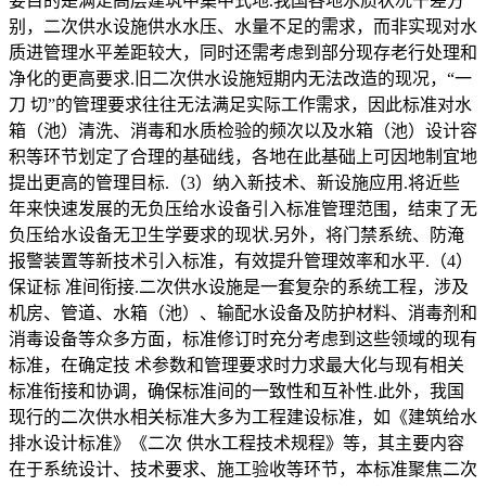
要目的是满足高层建筑中集中式地.我国各地水质状况干差方
别，二次供水设施供水水压、水量不足的需求，而非实现对水
质进管理水平差距较大，同时还需考虑到部分现存老行处理和
净化的更高要求.旧二次供水设施短期内无法改造的现况，“一
刀 切”的管理要求往往无法满足实际工作需求，因此标准对水
箱（池）清洗、消毒和水质检验的频次以及水箱（池）设计容
积等环节划定了合理的基础线，各地在此基础上可因地制宜地
提出更高的管理目标.（3）纳入新技术、新设施应用.将近些
年来快速发展的无负压给水设备引入标准管理范围，结束了无
负压给水设备无卫生学要求的现状.另外，将门禁系统、防淹
报警装置等新技术引入标准，有效提升管理效率和水平.（4）
保证标 准间衔接.二次供水设施是一套复杂的系统工程，涉及
机房、管道、水箱（池）、输配水设备及防护材料、消毒剂和
消毒设备等众多方面，标准修订时充分考虑到这些领域的现有
标准，在确定技 术参数和管理要求时力求最大化与现有相关
标准衔接和协调，确保标准间的一致性和互补性.此外，我国
现行的二次供水相关标准大多为工程建设标准，如《建筑给水
排水设计标准》《二次 供水工程技术规程》等，其主要内容
在于系统设计、技术要求、施工验收等环节，本标准聚焦二次