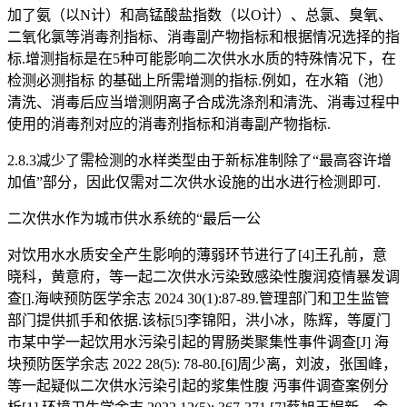
加了氨（以N计）和高锰酸盐指数（以O计）、总氯、臭氧、
二氧化氯等消毒剂指标、消毒副产物指标和根据情况选择的指
标.增测指标是在5种可能影响二次供水水质的特殊情况下，在
检测必测指标 的基础上所需增测的指标.例如，在水箱（池）
清洗、消毒后应当增测阴离子合成洗涤剂和清洗、消毒过程中
使用的消毒剂对应的消毒剂指标和消毒副产物指标.
2.8.3减少了需检测的水样类型由于新标准制除了“最高容许增
加值”部分，因此仅需对二次供水设施的出水进行检测即可.
二次供水作为城市供水系统的“最后一公
对饮用水水质安全产生影响的薄弱环节进行了[4]王孔前，意
晓科，黄意府，等一起二次供水污染致感染性腹润疫情暴发调
查[].海峡预防医学余志 2024 30(1):87-89.管理部门和卫生监管
部门提供抓手和依据.该标[5]李锦阳，洪小冰，陈辉，等厦门
市某中学一起饮用水污染引起的胃肠类聚集性事件调查[J] 海
块预防医学余志 2022 28(5): 78-80.[6]周少离，刘波，张国峰，
等一起疑似二次供水污染引起的浆集性腹 沔事件调查案例分