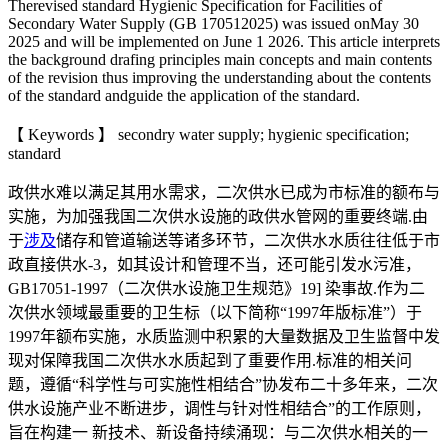
Therevised standard Hygienic Specification for Facilities of
Secondary Water Supply (GB 170512025) was issued onMay 30
2025 and will be implemented on June 1 2026. This article interprets
the background drafing principles main concepts and main contents
of the revision thus improving the understanding about the contents
of the standard andguide the application of the standard.
【 Keywords 】 secondry water supply; hygienic specification;
standard
政供水难以满足其用水需求，二次供水已成为市标准的额布与
实施，为加强我国二次供水设施的政供水管网的重要终端.由
于
涉及
储存和管道输送等诸多环节，二次供水水质往往低于市
政直接供水-3，如其设计和管理不当，还可能引发水污准，
GB17051-1997（二次供水设施卫生规范》19] 染事故.作为二
次供水领域最重要的卫生标（以下简称“1997年版标准”）于
1997年额布实施，水质监测中积累的大量数据及卫生监督中发
现对保障我国二次供水水质起到了重要作用.标准的相关问
题，遵循“科学性与可实施性相结合”协发布二十多年来，二次
供水设施产业不断进步，调性与针对性相结合”的工作原则，
旨在构建一 新技术、新设备持续涌现：与二次供水相关的一