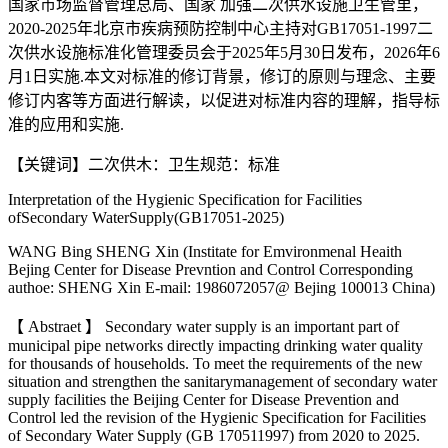
国家市场监督管理总局、国家 加强二次供水设施卫生管里，
2020-2025年北京市疾病预防控制中心主持对GB17051-1997二
次供水设施标准化管理委员会于2025年5月30日发布，2026年6
月1日实施.本文对标准的修订背景，修订的原则与理念、主要
修订内客等方面进行解读，以促进对标准内容的理解，指导标
准的应用和实施.
【关键词】二次供木：卫生规范：标准
Interpretation of the Hygienic Specification for Facilities
ofSecondary WaterSupply(GB17051-2025)
WANG Bing SHENG Xin (Institate for Emvironmenal Heaith
Bejing Center for Disease Prevntion and Control Corresponding
authoe: SHENG Xin E-mail: 1986072057@ Bejing 100013 China)
【 Abstraet 】 Secondary water supply is an important part of
municipal pipe networks directly impacting drinking water quality
for thousands of households. To meet the requirements of the new
situation and strengthen the sanitarymanagement of secondary water
supply facilities the Beijing Center for Disease Prevention and
Control led the revision of the Hygienic Specification for Facilities
of Secondary Water Supply (GB 170511997) from 2020 to 2025.