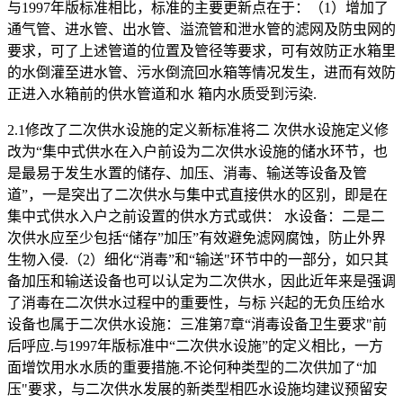
与1997年版标准相比，标准的主要更新点在于：（1）增加了
通气管、进水管、出水管、溢流管和泄水管的滤网及防虫网的
要求，可了上述管道的位置及管径等要求，可有效防正水箱里
的水倒灌至进水管、污水倒流回水箱等情况发生，进而有效防
正进入水箱前的供水管道和水 箱内水质受到污染.
2.1修改了二次供水设施的定义新标准将二 次供水设施定义修
改为“集中式供水在入户前设为二次供水设施的储水环节，也
是最易于发生水置的储存、加压、消毒、输送等设备及管
道”，一是突出了二次供水与集中式直接供水的区别，即是在
集中式供水入户之前设置的供水方式或供： 水设备：二是二
次供水应至少包括“储存”加压”有效避免滤网腐蚀，防止外界
生物入侵.（2）细化“消毒”和“输送"环节中的一部分，如只其
备加压和输送设备也可以认定为二次供水，因此近年来是强调
了消毒在二次供水过程中的重要性，与标 兴起的无负压给水
设备也属于二次供水设施：三准第7章“消毒设备卫生要求"前
后呼应.与1997年版标准中“二次供水设施”的定义相比，一方
面增饮用水水质的重要措施.不论何种类型的二次供加了“加
压"要求，与二次供水发展的新类型相匹水设施均建议预留安