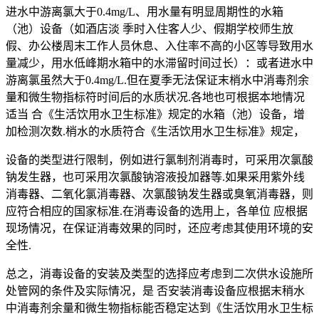
进水中游离氯大于0.4mg/L、用水量有明显周期性的水箱
（池）设备（如酒店淡 季时入住客人少、假期学校师生放
假、办公楼周末工作人员休息、入住率不高的小区等导致用水
量减少，用水低峰期水箱中的水滞留时间过长）：或者进水中
游离氯虽然大于0.4mg/L.但在夏季无法保证末梢水中消毒剂余
量和微生物指标符时间后的水质状况.各地也可根据本地情况
适当 合《生活饮用水卫生标准》规定的水箱（池）设备，增
加检测次数.梢水的水质符合《生活饮用水卫生标准》规定，
设备的类型进行限制，例如进行氯制剂消毒时，可采用次氯酸
钠发生器，也可采用次氯酸钠溶液投加器等.如果采用紫外线
消毒器、二氧化氯消毒器、次氯酸钠发生器或臭氧消毒器，则
应符合相应的国家标准.在消毒设备的选用上，各单位 应根据
现场情况，在保证消毒效果的同时，还应考虑其使用环境的安
全性.
总之，消毒设备的安装及类型的选择应考虑到二次供水设施所
处管网的条件及实际情况，是 否安装消毒设备应根据末稍水
中消毒剂余量和微生物指标能否稳定达到《生活饮用水卫生标