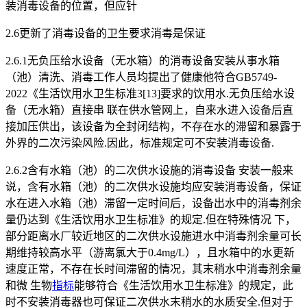
装消毒设备的位置，但应针
2.6更新了消毒设备的卫生要求消毒是保证
2.6.1无负压给水设备（无水箱）的消毒设备安装从事水箱
（池）清洗、消毒工作人员均提出了健康他符合GB5749-
2022《生活饮用水卫生标准3[13]要求的饮用水.无负压给水设
备（无水箱）直接串 联在供水管网上，自来水进入设备后直
接加压供出，该设备为全封闭结构，不存在水的滞留和暴露于
外界的二次污染风险.因此，标准规定可不安装消毒设备.
2.6.2含有水箱（池）的二次供水设施的消毒设备 安装一般来
说，含有水箱（池）的二次供水设施均应安装消毒设备，保证
水在进入水箱（池）滞留一定时间后，设备出水中的消毒剂余
量仍达到《生活饮用水卫生标准》的规定.但在特殊情况 下，
部分距离水厂较近地区的二次供水设施进水中消毒剂余量可长
期维持较高水平（游离氯大于0.4mg/L），且水箱中的水更新
速度正常，不存在长时间滞留的情况，其末稍水中消毒剂余量
和微 生物
指标
能够符合《生活饮用水卫生标准》的规定，此
时不安装消毒器也可保证二次供水末稍水的水质安全.但对于