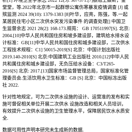
析[1] 环境卫生学余志 2022 12(5): 367-371.[7]蔡旭王娱新，金
堂堂，等.2022年北京市一起群想公寓伤寒暴发疫情调查 [J] 或
殡监测 2024 39(10): 1379-1383 [8]叶华，应亮，陈强，等.一起
某居民住宅小区二次供水突发污染事件 的调查处理[] 中国卫
生监督余志 2021 28(2]: 168-173.规苑： GB 170511997[S]. 北京:
2004.[10]中华人民共和国住房和坡多建设部，建筑给水排水设
计标准：GB[11]中华人民共和国住房和城多建设部，二次供水
工程技术规程：C1] 50015-2019[S] 北京：中国计划出版社
2019.140-2010[S] 北京:中国建筑工业出版社 2010.[12]中毕人民
共和属住房和城乡建设部，无负压给水设备：C3/T265-
2016[S] 北京: 2017.[13]国家市场监督管理总局，国家标准化管
理委员会.生活饮用水卫生标准：GB [S] 北京：中国标冻出版
社 2022.
针对性地规定，可为二次供水设施的设计、运营准的发布和实
施可督促相关单位开展二次供水 设施改造和相关人员培训，
有效提升二次供水设施的卫生管理水平，保障居民饮水水质安
全.
数据可用性声明本研完未生成新的数据.