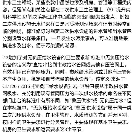
供水卫生领域，某些条款中虽然也涉及机房、管道等工程类内
容，但落脚点和关注点都在二次供水卫生管理上.（5）提升实
用科学性.以解决 实际工作中面临的突出问题为出发点，例如
二次供水设施无水样采样口是水质检测现场采样环节时经常面
临的困境，标准修订时规定二次供水设施的进水管和出水管应
分别设置水样采集口， 一旦发生水污染事故，可以准确地采
集进水及出水，便于污染源的溯源.
2.2增加了对无负压给水设备的卫生要求新 标准中无负压给水
设备的定义为”直接串接到市政给水管网或其他有压管网上，
有效利用已有管网压力，同时，市政给水管网或其他有压管网
不产生负压，稳定和调节流量的给水设备”，该定义 来源于
CJ/T265-2016《无负压给水设备》2，这种直接从市政供水管
网吸水、充分利用现有管网压力的二次供水技术的命名在不同
部门出台的标准中有所不同，如“叠压供水”或“无负压给水”.但
在本标准中，“无负压给水设备”和“叠压 供水设备”属于同一类
二次加压供水设备，在卫生管理、水质检测等方面并无区别，
按同样的卫生要求进行分类管理，主要体现在基本卫生要求、
机房的卫生要求和运营要求这3个章节.