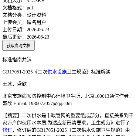
文档大小：
357.3KB
文档格式：
pdf
文档分类：
设计资料
上传会员：
匿名用户
上传日期：
2026-06-23
最后更新：
2026-06-23
获取高清文档
标准指南共识
GB17051-2025《二次
供水
设施
卫生规范》标准解读
王冰，盛欣
北京市族病预防控制中心环境卫生所，北京100013通信作者：
盛欣 E-mail: 1986072057@qq.c0m
【摘要】二次供水是市政管网的重要组成部分，直接关系到千
家万户的伙用水本质.为适应新形势要求，卫生规范》进行了
修订
，修订后的GB17051-2025（二次供水设施卫生规范》由