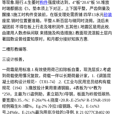
等现象.赔行.4.生萎时
构件
强度续达到，4”板“20.6”板 50.堆放
时端都据出《5，垫本须上下对正，上下国平整，严齿倒量及
醒撞.5施工时构件变装前，在版支理处需质铺 四早13水元
砂装
座浆.销时位置要准箱，平整.6.新百层与缝同时浇揭，浇后未
凝团前 不得在板上行走及堆积润件.五其他1.地震区是用此枚.
由建用人数虑纵间联 来措施及构造措施2.教面现流混毅土层内
著园数设曾线雷知厚时，和月都分接好知族方惠.
二槽形教编等.
三设计核善，
一荷霜是用标准.1.有效使用荷己扣除板自重，现洗层反2.考處
到荷载使用懂况复款，荷载一伴以长期荷最计家，1.《调笛昆
凝土结构设计规花>（TJI1-74）.2.《工业与民用览员结构有载
规花（194） 3.撸放投计果用普通钢脑，4表板为“6*教为
“250，主最为15盗例助，素立蹈为3导钢，板面为岭按低碳热.
要宽度0.35..-%：F-26x²% 4.挠度<20.R-.E-25x%² R-15%R-1910
经例箱生R-3细%，Eg-2% 冷拉1级钢路、中-2，E-1x%3
号.24%6r，E-21x%最沟用非冷挂的3寻例. R 21 0277CB402 00