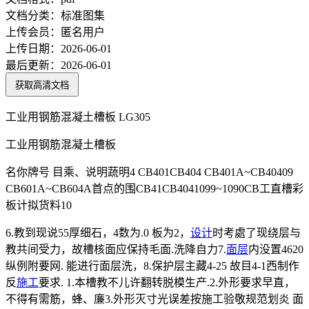
文档分类：
标准图集
上传会员：
匿名用户
上传日期：
2026-06-01
最后更新：
2026-06-01
获取高清文档
工业用钢筋混凝土槽板 LG305
工业用钢筋混凝土槽板
名你牌号 目乘、说明蔬明4 CB401CB404 CB401A~CB40409
CB601A~CB604A首点的围CB41CB4041099~1090CB工直槽彩
板计拟货料10
6.教到现说55厚细石，4数为.0 板为2，
设计
时考處了现绕层与
教共间受力，故槽核面应保持毛面.洗降自力7.
面层
内没置4620
纵例附要网. 能进行面层洗，8.保护层主藏4-25 故目4-1西制作
反
施工
要求. 1.本槽教不儿许翻转脱模生产.2.外形要求早直，
不得有需筋，蜂、廉3.外形灭寸光误差按施工验敬规范划炎 面