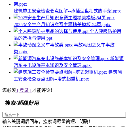
建筑施工安全检查要点图解--承插型盘扣式脚手架.pptx
2025安全生产月知识竞赛主题精美模板-54页.pptx
个人呼吸防护用
品的选择与使用.ppt
事故动图之叉车事故
类.pptx
新能源
汽车充电设施基本知识及安全管理.pptx
建筑施
工安全检查要点图解--塔式起重机.pptx
您必须
[ 登录 ]
才能评论！
搜索
/超级好用
输入关键词后回车，搜索词尽量简短、明确！